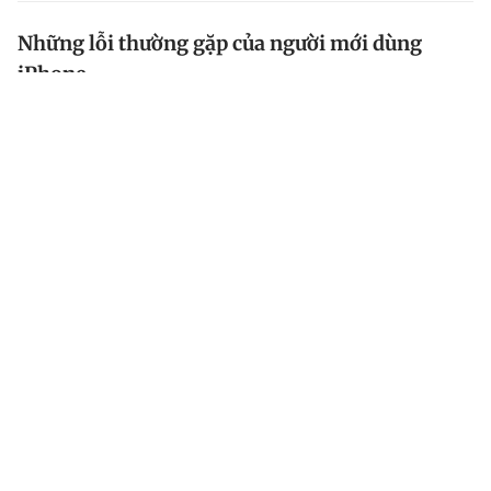
Những lỗi thường gặp của người mới dùng
iPhone
Việc chuyển từ smartphone Android sang iPhone
không chỉ đơn thuần là thay đổi thiết bị mà còn là
hành trình khám phá những tính năng và cài đặt mới
của iOS.