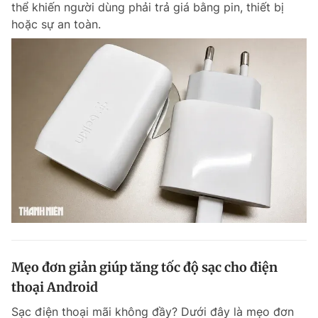
thể khiến người dùng phải trả giá bằng pin, thiết bị
Chuyên mục khác
hoặc sự an toàn.
Tin đã xem
Chào ngày mới
Tin 24h
Đăng xuất
Tin thị trường
Tin 360
Video
Magazine
Sản phẩm khác
Tiện ích
Bạn cần biết
Thông tin tòa soạn
Liên hệ quảng cáo
Mẹo đơn giản giúp tăng tốc độ sạc cho điện
thoại Android
Sạc điện thoại mãi không đầy? Dưới đây là mẹo đơn