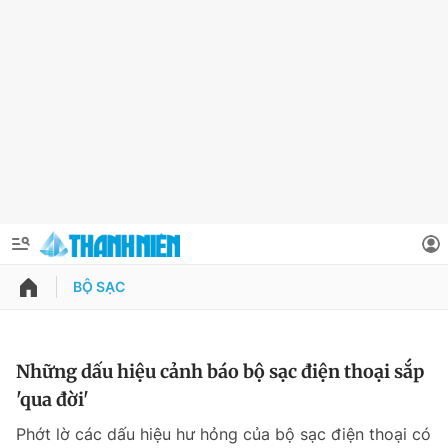
BỘ SẠC
QUẢNG CÁO
ĐẶT BÁO
Thông tin tài khoản
Những dấu hiệu cảnh báo bộ sạc điện thoại sắp
'qua đời'
Đổi mật khẩu
Chuyên mục
Phớt lờ các dấu hiệu hư hỏng của bộ sạc điện thoại có
Tin đã lưu