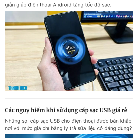
giản giúp điện thoại Android tăng tốc độ sạc.
Đọc Thanh Niên trên điện thoại
Theo dõi báo trên
Hotline
Liên hệ quảng cáo
0906 645 777
0908 780 404
Đặt báo
Quảng cáo
RSS
Tòa soạn
Chính sách bảo m
Các nguy hiểm khi sử dụng cáp sạc USB giá rẻ
Tổng biên tập: Nguyễn Ngọc Toàn
Phó tổng biên tập thường trực: Hải Thành
Những sợi cáp sạc USB cho điện thoại được bán khắp
Phó tổng biên tập: Lâm Hiếu Dũng
nơi với mức giá chỉ bằng ly trà sữa liệu có đáng dùng?
Phó tổng biên tập: Trần Việt Hưng
Tổng thư ký tòa soạn: Đức Trung