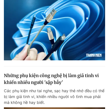
Giấy phép xuất bản số 110/GP - BTTTT cấp ngày 24.3.2020
© 2003-2026 Bản quyền thuộc về Báo Thanh Niên. Cấm sao chép
dưới mọi hình thức nếu không có sự chấp thuận bằng văn bản.
Phát triển bởi ePi Technologies, JSC.
Những phụ kiện công nghệ bị làm giả tinh vi
khiến nhiều người 'sập bẫy'
Các phụ kiện như tai nghe, sạc hay thẻ nhớ đều có thể
bị làm giả tinh vi, khiến nhiều người vô tình mua phải
mà không hề hay biết.