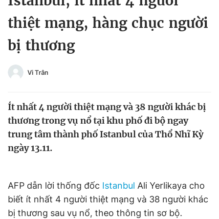
Istanbul, ít nhất 4 người
Chuyên mục khác
thiệt mạng, hàng chục người
Tin đã xem
Chào ngày mới
Tin 24h
bị thương
Đăng xuất
Tin thị trường
Tin 360
Vi Trân
Video
Magazine
Ít nhất 4 người thiệt mạng và 38 người khác bị
thương trong vụ nổ tại khu phố đi bộ ngay
Sản phẩm khác
trung tâm thành phố Istanbul của Thổ Nhĩ Kỳ
ngày 13.11.
Tiện ích
Bạn cần biết
Thông tin tòa soạn
Liên hệ quảng cáo
AFP dẫn lời thống đốc
Istanbul
Ali Yerlikaya cho
biết ít nhất 4 người thiệt mạng và 38 người khác
bị thương sau vụ nổ, theo thông tin sơ bộ.