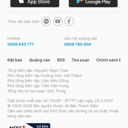
Theo dõi báo trên
Hotline
Liên hệ quảng cáo
0906 645 777
0908 780 404
Đặt báo
Quảng cáo
RSS
Tòa soạn
Chính sách bảo
Tổng biên tập: Nguyễn Ngọc Toàn
Phó tổng biên tập thường trực: Hải Thành
Phó tổng biên tập: Lâm Hiếu Dũng
Phó tổng biên tập: Trần Việt Hưng
Tổng thư ký tòa soạn: Đức Trung
Giấy phép xuất bản số 110/GP - BTTTT cấp ngày 24.3.2020
© 2003-2026 Bản quyền thuộc về Báo Thanh Niên.
Cấm sao chép dưới mọi hình thức nếu không có sự chấp thuận
bằng văn bản.