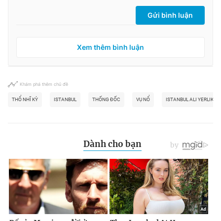
Gửi bình luận
Xem thêm bình luận
Khám phá thêm chủ đề
THỔ NHĨ KỲ
ISTANBUL
THỐNG ĐỐC
VỤ NỔ
ISTANBUL ALI YERLIKAY