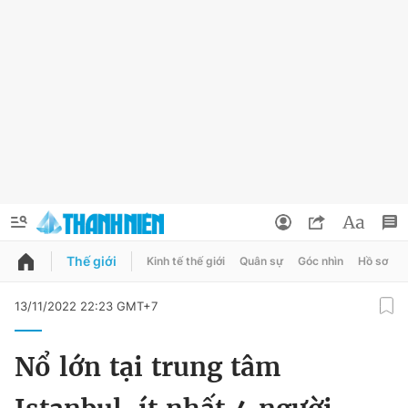
Thế giới
Kinh tế thế giới
Quân sự
Góc nhìn
Hồ sơ
QUẢNG CÁO
ĐẶT BÁO
13/11/2022 22:23 GMT+7
Thông tin tài khoản
Nổ lớn tại trung tâm
Đổi mật khẩu
Chuyên mục
Tin đã lưu