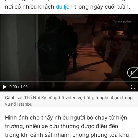
nơi có nhiều khách
du lịch
trong ngày cuối tuần.
Giấy phép xuất bản số 110/GP - BTTTT cấp ngày 24.3.2020
© 2003-2026 Bản quyền thuộc về Báo Thanh Niên. Cấm sao
chép dưới mọi hình thức nếu không có sự chấp thuận bằng văn
bản. Phát triển bởi ePi Technologies, JSC.
Current
0:00
/
Duration
1:08
Time
Cảnh sát Thổ Nhĩ Kỳ công bố video vụ bắt giữ nghi phạm trong
vụ nổ Istanbul
Hình ảnh cho thấy nhiều người bỏ chạy từ hiện
trường, nhiều xe cứu thương được điều đến
trong khi cảnh sát nhanh chóng phong tỏa khu