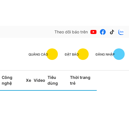
Theo dõi báo trên
QUẢNG CÁO
ĐẶT BÁO
ĐĂNG NHẬP
Công
Tiêu
Thời trang
Xe
Video
nghệ
dùng
trẻ