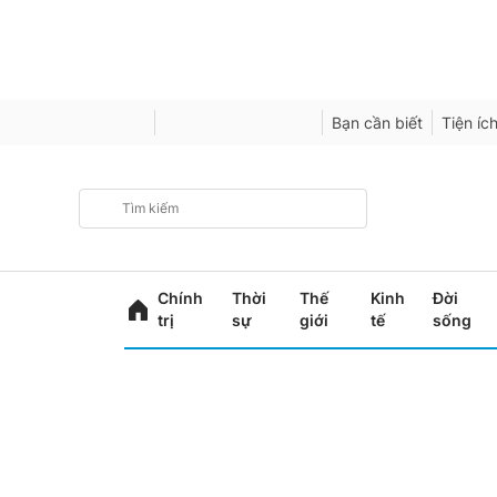
Bạn cần biết
Tiện íc
Chính
Thời
Thế
Kinh
Đời
trị
sự
giới
tế
sống