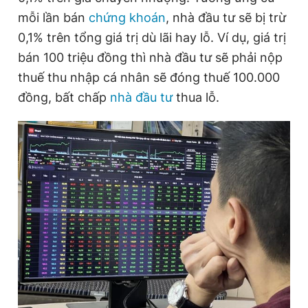
mỗi lần bán
chứng khoán
, nhà đầu tư sẽ bị trừ
0,1% trên tổng giá trị dù lãi hay lỗ. Ví dụ, giá trị
Đọc Thanh Niên trên điện thoại
bán 100 triệu đồng thì nhà đầu tư sẽ phải nộp
thuế thu nhập cá nhân sẽ đóng thuế 100.000
đồng, bất chấp
nhà đầu tư
thua lỗ.
Theo dõi báo trên
Hotline
Liên hệ quảng cáo
0906 645 777
0908 780 404
Đặt báo
Quảng cáo
RSS
Tòa soạn
Chính sách bảo
Tổng biên tập: Nguyễn Ngọc Toàn
Phó tổng biên tập thường trực: Hải Thành
Phó tổng biên tập: Lâm Hiếu Dũng
Phó tổng biên tập: Trần Việt Hưng
Tổng thư ký tòa soạn: Đức Trung