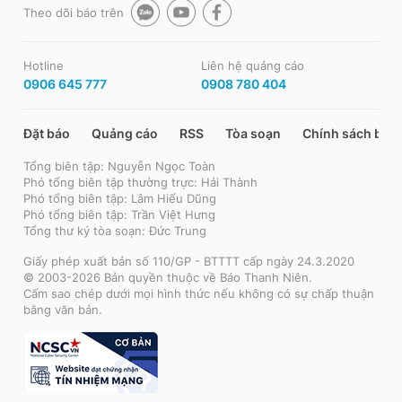
Theo dõi báo trên
Hotline
Liên hệ quảng cáo
0906 645 777
0908 780 404
Đặt báo
Quảng cáo
RSS
Tòa soạn
Chính sách bảo
Tổng biên tập: Nguyễn Ngọc Toàn
Phó tổng biên tập thường trực: Hải Thành
Phó tổng biên tập: Lâm Hiếu Dũng
Phó tổng biên tập: Trần Việt Hưng
Tổng thư ký tòa soạn: Đức Trung
Giấy phép xuất bản số 110/GP - BTTTT cấp ngày 24.3.2020
© 2003-2026 Bản quyền thuộc về Báo Thanh Niên.
Cấm sao chép dưới mọi hình thức nếu không có sự chấp thuận
bằng văn bản.