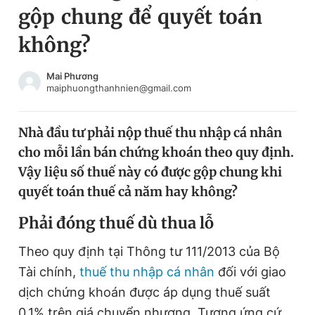
gộp chung để quyết toán
Chuyên mục khác
Tin đã xem
không?
Chào ngày mới
Tin 24h
Đăng xuất
Mai Phương
maiphuongthanhnien@gmail.com
Tin thị trường
Tin 360
Nhà đầu tư phải nộp thuế thu nhập cá nhân
Video
Magazine
cho mỗi lần bán chứng khoán theo quy định.
Vậy liệu số thuế này có được gộp chung khi
Sản phẩm khác
quyết toán thuế cả năm hay không?
Tiện ích
Bạn cần biết
Phải đóng thuế dù thua lỗ
Theo quy định tại Thông tư 111/2013 của Bộ
Thông tin tòa soạn
Liên hệ quảng cáo
Tài chính,
thuế thu nhập cá nhân
đối với giao
dịch chứng khoán được áp dụng thuế suất
0,1% trên giá chuyển nhượng. Tương ứng cứ