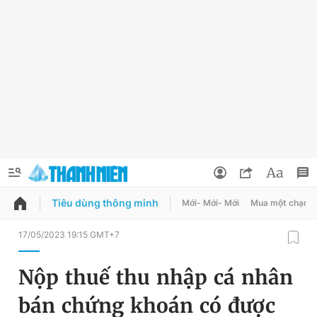
Tiêu dùng thông minh
Mới- Mới- Mới
Mua một chạm
QUẢNG CÁO
ĐẶT BÁO
17/05/2023 19:15 GMT+7
Thông tin tài khoản
Nộp thuế thu nhập cá nhân
Đổi mật khẩu
Chuyên mục
bán chứng khoán có được
Tin đã lưu