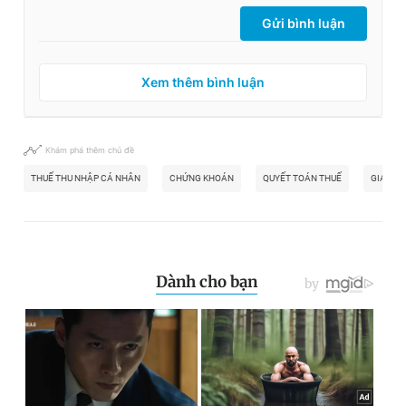
Gửi bình luận
Xem thêm bình luận
Khám phá thêm chủ đề
THUẾ THU NHẬP CÁ NHÂN
CHỨNG KHOÁN
QUYẾT TOÁN THUẾ
GIẢM T