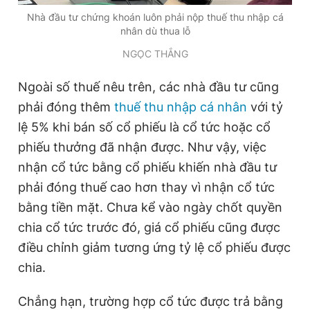
Giấy phép xuất bản số 110/GP - BTTTT cấp ngày 24.3.2020
Nhà đầu tư chứng khoán luôn phải nộp thuế thu nhập cá
© 2003-2026 Bản quyền thuộc về Báo Thanh Niên. Cấm sao
nhân dù thua lỗ
chép dưới mọi hình thức nếu không có sự chấp thuận bằng văn
bản. Phát triển bởi ePi Technologies, JSC.
NGỌC THẮNG
Ngoài số thuế nêu trên, các nhà đầu tư cũng
phải đóng thêm
thuế thu nhập cá nhân
với tỷ
lệ 5% khi bán số cổ phiếu là cổ tức hoặc cổ
phiếu thưởng đã nhận được. Như vậy, việc
nhận cổ tức bằng cổ phiếu khiến nhà đầu tư
phải đóng thuế cao hơn thay vì nhận cổ tức
bằng tiền mặt. Chưa kể vào ngày chốt quyền
chia cổ tức trước đó, giá cổ phiếu cũng được
điều chỉnh giảm tương ứng tỷ lệ cổ phiếu được
chia.
Chẳng hạn, trường hợp cổ tức được trả bằng