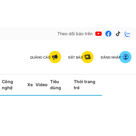
Theo dõi báo trên
QUẢNG CÁO
ĐẶT BÁO
ĐĂNG NHẬP
Công
Tiêu
Thời trang
Xe
Video
nghệ
dùng
trẻ