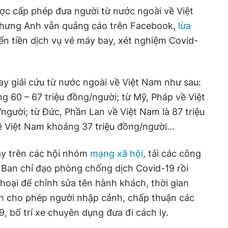
ợc cấp phép đưa người từ nước ngoài về Việt
nhưng Anh vẫn quảng cáo trên Facebook,
lừa
n tiền dịch vụ vé máy bay, xét nghiệm Covid-
ay giải cứu từ nước ngoài về Việt Nam như sau:
g 60 – 67 triệu đồng/người; từ Mỹ, Pháp về Việt
gười; từ Đức, Phần Lan về Việt Nam là 87 triệu
ề Việt Nam khoảng 37 triệu đồng/người…
ay trên các hội nhóm
mạng xã hội
, tải các công
 Ban chỉ đạo phòng chống dịch Covid-19 rồi
oại để chỉnh sửa tên hành khách, thời gian
in cho phép người nhập cảnh, chấp thuận các
, bố trí xe chuyên dụng đưa đi cách ly.