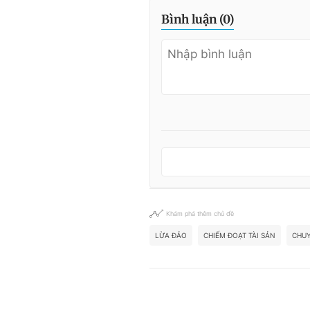
Bình luận (
0
)
Khám phá thêm chủ đề
LỪA ĐẢO
CHIẾM ĐOẠT TÀI SẢN
CHUY