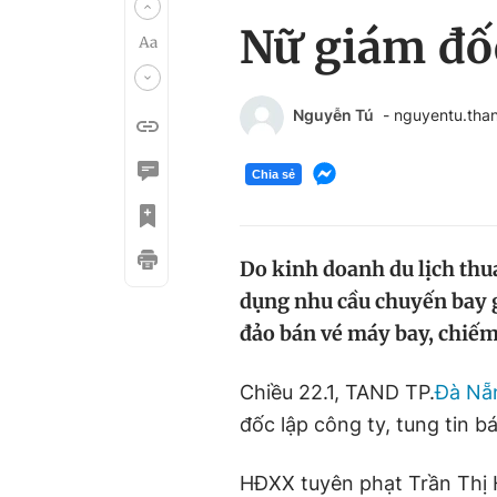
Nữ giám đốc
Nguyễn Tú
- nguyentu.tha
Chia sẻ
Do kinh doanh du lịch thua
dụng nhu cầu chuyến bay g
đảo bán vé máy bay, chiếm 
Chiều 22.1, TAND TP.
Đà Nẵ
đốc lập công ty, tung tin 
HĐXX tuyên phạt Trần Thị 