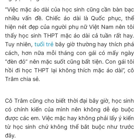
Giấy phép xuất bản số 110/GP - BTTTT cấp ngày 24.3.2020
“Việc mặc áo dài của học sinh cũng cần bàn bạc
© 2003-2026 Bản quyền thuộc về Báo Thanh Niên. Cấm sao
chép dưới mọi hình thức nếu không có sự chấp thuận bằng văn
nhiều vấn đề. Chiếc áo dài là Quốc phục, thể
bản. Phát triển bởi ePi Technologies, JSC.
hiện nét đẹp của người phụ nữ Việt Nam nên tôi
thấy học sinh THPT mặc áo dài cả tuần rất hay.
Tuy nhiên,
tuổi trẻ
bây giờ thường hay thích phá
cách, hơn nữa mỗi tháng con gái có mấy ngày
“đèn đỏ” nên mặc suốt cũng bất tiện. Con gái tôi
hồi đi học THPT lại không thích mặc áo dài”, cô
Trâm chia sẻ.
Cô Trâm cũng cho biết thời đại bây giờ, học sinh
có chính kiến của mình nên không dễ ép buộc
được các em. Việc mặc hay không phải lấy ý kiến
từ học sinh chứ không thể bắt buộc như trước
đây.