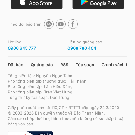
Theo dõi báo trên
Hotline
Liên hệ quảng cáo
0906 645 777
0908 780 404
Đặt báo
Quảng cáo
RSS
Tòa soạn
Chính sách bảo
Tổng biên tập: Nguyễn Ngọc Toàn
Phó tổng biên tập thường trực: Hải Thành
Phó tổng biên tập: Lâm Hiếu Dũng
Phó tổng biên tập: Trần Việt Hưng
Tổng thư ký tòa soạn: Đức Trung
Giấy phép xuất bản số 110/GP - BTTTT cấp ngày 24.3.2020
© 2003-2026 Bản quyền thuộc về Báo Thanh Niên.
Cấm sao chép dưới mọi hình thức nếu không có sự chấp thuận
bằng văn bản.