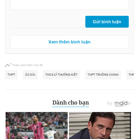
Gửi bình luận
Xem thêm bình luận
Khám phá thêm chủ đề
THPT
ÁO DÀI
THCS LÝ THƯỜNG KIỆT
THPT TRƯỜNG CHINH
THPT 