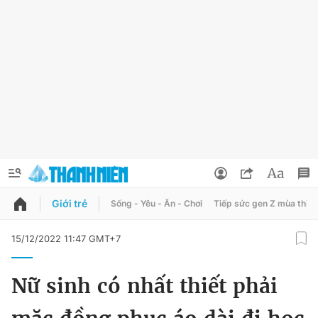
Giới trẻ
Sống - Yêu - Ăn - Chơi
Tiếp sức gen Z mùa thi
QUẢNG CÁO
ĐẶT BÁO
15/12/2022 11:47 GMT+7
Thông tin tài khoản
Nữ sinh có nhất thiết phải
Đổi mật khẩu
Chuyên mục
Tin đã lưu