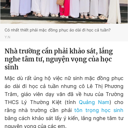
Đọc Thanh Niên trên điện thoại
Có nhất thiết phải mặc đồng phục áo dài đi học cả tuần?
Y.N
Nhà trường cần phải khảo sát, lắng
Theo dõi báo trên
nghe tâm tư, nguyện vọng của học
sinh
Hotline
Liên hệ quảng cáo
0906 645 777
0908 780 404
Mặc dù rất ủng hộ việc nữ sinh mặc đồng phục
áo dài đi học cả tuần nhưng cô Lê Thị Phương
Đặt báo
Quảng cáo
RSS
Tòa soạn
Chính sách bảo
Trâm, giáo viên dạy văn đã về hưu của Trường
THCS Lý Thường Kiệt (tỉnh
Quảng Nam
) cho
Tổng biên tập: Nguyễn Ngọc Toàn
Phó tổng biên tập thường trực: Hải Thành
rằng nhà trường cần phải
tôn trọng học sinh
Phó tổng biên tập: Lâm Hiếu Dũng
bằng cách khảo sát lấy ý kiến, lắng nghe tâm tư
Phó tổng biên tập: Trần Việt Hưng
Tổng thư ký tòa soạn: Đức Trung
nguyện vọng của các em.