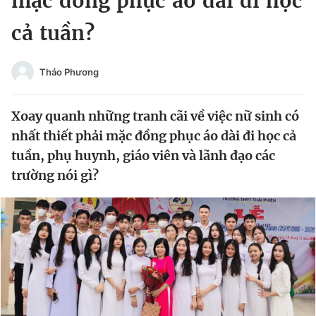
mặc đồng phục áo dài đi học
Chuyên mục khác
cả tuần?
Tin đã xem
Chào ngày mới
Tin 24h
Đăng xuất
Thảo Phương
Tin thị trường
Tin 360
Xoay quanh những tranh cãi về việc nữ sinh có
Video
Magazine
nhất thiết phải mặc đồng phục áo dài đi học cả
tuần, phụ huynh, giáo viên và lãnh đạo các
trường nói gì?
Sản phẩm khác
Tiện ích
Bạn cần biết
Thông tin tòa soạn
Liên hệ quảng cáo