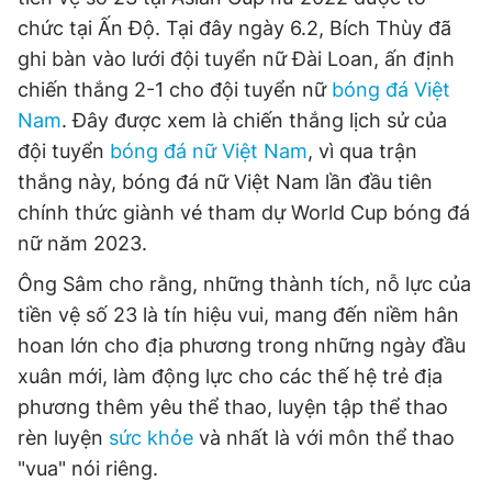
Giấy phép xuất bản số 110/GP - BTTTT cấp ngày 24.3.2020
chức tại Ấn Độ. Tại đây ngày 6.2, Bích Thùy đã
© 2003-2026 Bản quyền thuộc về Báo Thanh Niên. Cấm sao
ghi bàn vào lưới đội tuyển nữ Đài Loan, ấn định
chép dưới mọi hình thức nếu không có sự chấp thuận bằng văn
bản. Phát triển bởi ePi Technologies, JSC.
chiến thắng 2-1 cho đội tuyển nữ
bóng đá Việt
Nam
. Đây được xem là chiến thắng lịch sử của
đội tuyển
bóng đá nữ Việt Nam
, vì qua trận
thắng này, bóng đá nữ Việt Nam lần đầu tiên
chính thức giành vé tham dự World Cup bóng đá
nữ năm 2023.
Ông Sâm cho rằng, những thành tích, nỗ lực của
tiền vệ số 23 là tín hiệu vui, mang đến niềm hân
hoan lớn cho địa phương trong những ngày đầu
xuân mới, làm động lực cho các thế hệ trẻ địa
phương thêm yêu thể thao, luyện tập thể thao
rèn luyện
sức khỏe
và nhất là với môn thể thao
"vua" nói riêng.