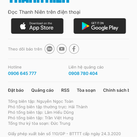
Đọc Thanh Niên trên điện thoại
Theo dõi báo trên
Hotline
Liên hệ quảng cáo
0906 645 777
0908 780 404
Đặt báo
Quảng cáo
RSS
Tòa soạn
Chính sách bảo
Tổng biên tập: Nguyễn Ngọc Toàn
Phó tổng biên tập thường trực: Hải Thành
Phó tổng biên tập: Lâm Hiếu Dũng
Phó tổng biên tập: Trần Việt Hưng
Tổng thư ký tòa soạn: Đức Trung
Giấy phép xuất bản số 110/GP - BTTTT cấp ngày 24.3.2020