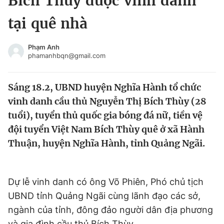
Bích Thùy được vinh danh
Chuyên mục khác
tại quê nhà
Tin đã xem
Chào ngày mới
Tin 24h
Phạm Anh
Đăng xuất
phamanhbqn@gmail.com
Tin thị trường
Tin 360
Sáng 18.2, UBND huyện Nghĩa Hành tổ chức
Video
Magazine
vinh danh cầu thủ Nguyễn Thị Bích Thùy (28
tuổi), tuyển thủ quốc gia bóng đá nữ, tiền vệ
đội tuyển Việt Nam Bích Thùy quê ở xã Hành
Sản phẩm khác
Thuận, huyện Nghĩa Hành, tỉnh Quảng Ngãi.
Tiện ích
Bạn cần biết
Dự lễ vinh danh có ông Võ Phiên, Phó chủ tịch
Thông tin tòa soạn
Liên hệ quảng cáo
UBND tỉnh Quảng Ngãi cùng lãnh đạo các sở,
ngành của tỉnh, đông đảo người dân địa phương
và gia đình cầu thủ Bích Thùy.