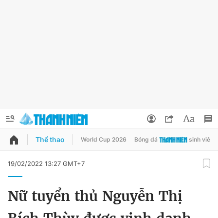
Thể thao
World Cup 2026
Bóng đá
sinh viên
QUẢNG CÁO
ĐẶT BÁO
19/02/2022 13:27 GMT+7
Thông tin tài khoản
Nữ tuyển thủ Nguyễn Thị
Đổi mật khẩu
Chuyên mục
Tin đã lưu