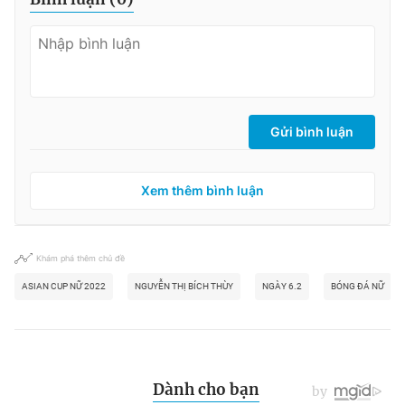
Gửi bình luận
Xem thêm bình luận
Khám phá thêm chủ đề
ASIAN CUP NỮ 2022
NGUYỄN THỊ BÍCH THÙY
NGÀY 6.2
BÓNG ĐÁ NỮ