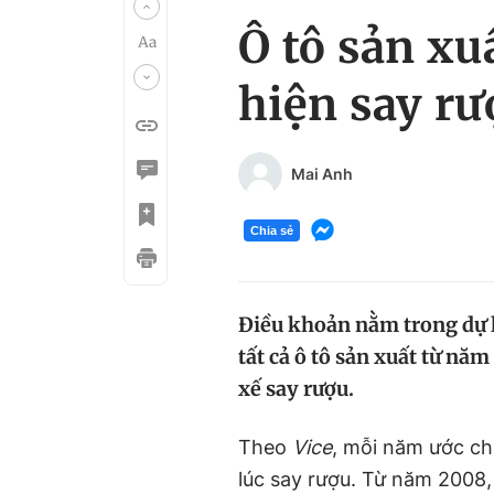
Ô tô sản xu
hiện say rư
Mai Anh
Chia sẻ
Điều khoản nằm trong dự l
tất cả ô tô sản xuất từ năm
xế say rượu.
Theo
Vice
, mỗi năm ước ch
lúc say rượu. Từ năm 2008