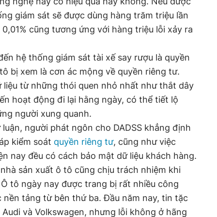
công nghệ này có hiệu quả hay không. Nếu được
hống giám sát sẽ được dùng hàng trăm triệu lần
là 0,01% cũng tương ứng với hàng triệu lỗi xảy ra
đến hệ thống giám sát tài xế say rượu là quyền
 tô bị xem là cơn ác mộng về quyền riêng tư.
 liệu từ những thói quen nhỏ nhất như thắt dây
ến hoạt động đi lại hằng ngày, có thể tiết lộ
hững người xung quanh.
ư luận, người phát ngôn cho DADSS khẳng định
háp kiểm soát
quyền riêng tư
, cũng như việc
ện nay đều có cách bảo mật dữ liệu khách hàng.
 nhà sản xuất ô tô cũng chịu trách nhiệm khi
. Ô tô ngày nay được trang bị rất nhiều công
c nền tảng từ bên thứ ba. Đầu năm nay, tin tặc
a Audi và Volkswagen, nhưng lỗi không ở hãng