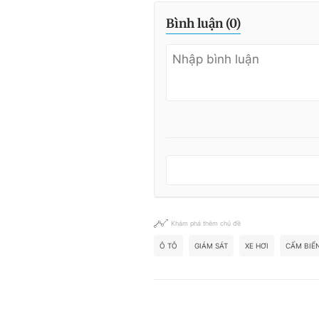
Bình luận (
0
)
Khám phá thêm chủ đề
Ô TÔ
GIÁM SÁT
XE HƠI
CẤM BIỂ