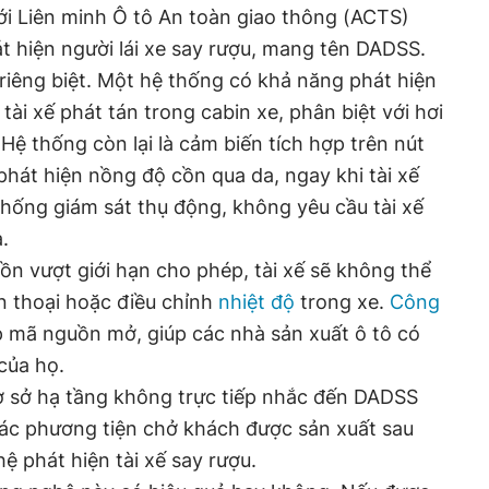
i Liên minh Ô tô An toàn giao thông (ACTS)
át hiện người lái xe say rượu, mang tên DADSS.
riêng biệt. Một hệ thống có khả năng phát hiện
tài xế phát tán trong cabin xe, phân biệt với hơi
Hệ thống còn lại là cảm biến tích hợp trên nút
phát hiện nồng độ cồn qua da, ngay khi tài xế
 thống giám sát thụ động, không yêu cầu tài xế
.
ồn vượt giới hạn cho phép, tài xế sẽ không thể
ện thoại hoặc điều chỉnh
nhiệt độ
trong xe.
Công
 mã nguồn mở, giúp các nhà sản xuất ô tô có
của họ.
ơ sở hạ tầng không trực tiếp nhắc đến DADSS
các phương tiện chở khách được sản xuất sau
 phát hiện tài xế say rượu.