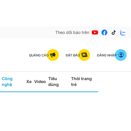
Theo dõi báo trên
QUẢNG CÁO
ĐẶT BÁO
ĐĂNG NHẬP
Công
Tiêu
Thời trang
Xe
Video
nghệ
dùng
trẻ