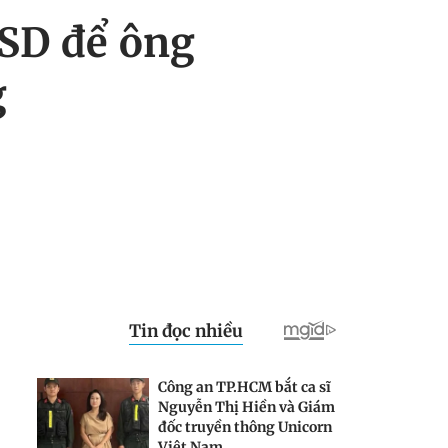
USD để ông
g