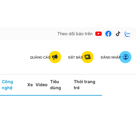
Theo dõi báo trên
QUẢNG CÁO
ĐẶT BÁO
ĐĂNG NHẬP
Công
Tiêu
Thời trang
Xe
Video
nghệ
dùng
trẻ