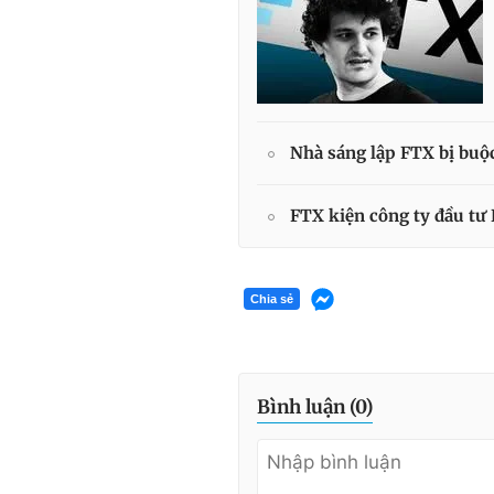
Nhà sáng lập FTX bị buộc
FTX kiện công ty đầu tư 
Chia sẻ
Bình luận (
0
)