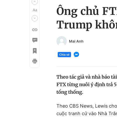
Ông chủ FT
Trump khôn
Mai Anh
Chia sẻ
Theo tác giả và nhà báo tà
FTX từng nuôi ý định trả 
tổng thống.
Theo CBS News, Lewis cho
cuộc tranh cử vào Nhà Tr