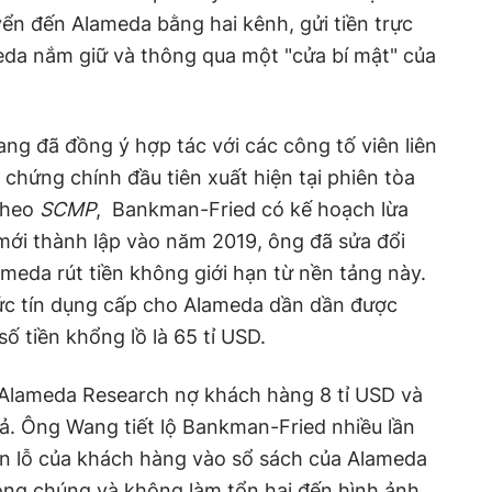
n đến Alameda bằng hai kênh, gửi tiền trực
eda nắm giữ và thông qua một "cửa bí mật" của
g đã đồng ý hợp tác với các công tố viên liên
chứng chính đầu tiên xuất hiện tại phiên tòa
Theo
SCMP
, Bankman-Fried có kế hoạch lừa
mới thành lập vào năm 2019, ông đã sửa đổi
eda rút tiền không giới hạn từ nền tảng này.
ức tín dụng cấp cho Alameda dần dần được
số tiền khổng lồ là 65 tỉ USD.
 Alameda Research nợ khách hàng 8 tỉ USD và
ả. Ông Wang tiết lộ Bankman-Fried nhiều lần
ản lỗ của khách hàng vào sổ sách của Alameda
công chúng và không làm tổn hại đến hình ảnh