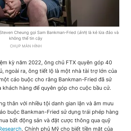
 Steven Cheung gọi Sam Bankman-Fried (
ảnh
) là kẻ lừa đảo và
không thể tin cậy
CHỤP MÀN HÌNH
hiệm kỳ năm 2022, ông chủ FTX quyên góp 40
 ngoài ra, ông tiết lộ là một nhà tài trợ lớn của
 một cáo buộc cho rằng Bankman-Fried đã sử
a khách hàng để quyên góp cho cuộc bầu cử.
ung thân với nhiều tội danh gian lận và âm mưu
 cáo buộc Bankman-Fried sử dụng trái phép hàng
mua bất động sản và đặt cược thông qua quỹ
Research
. Chính phủ Mỹ cho biết tiền mặt của