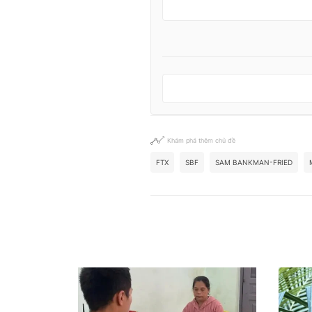
Khám phá thêm chủ đề
FTX
SBF
SAM BANKMAN-FRIED