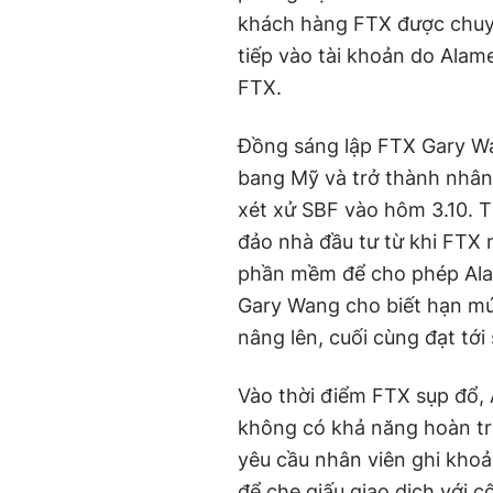
khách hàng FTX được chuyể
tiếp vào tài khoản do Alam
FTX.
Đồng sáng lập FTX Gary Wan
bang Mỹ và trở thành nhân 
xét xử SBF vào hôm 3.10. 
đảo nhà đầu tư từ khi FTX 
phần mềm để cho phép Alam
Gary Wang cho biết hạn m
nâng lên, cuối cùng đạt tới 
Vào thời điểm FTX sụp đổ,
không có khả năng hoàn tr
yêu cầu nhân viên ghi kho
để che giấu giao dịch với 