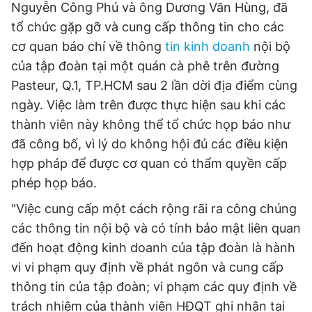
Nguyễn Công Phú và ông Dương Văn Hùng, đã
tổ chức gặp gỡ và cung cấp thông tin cho các
cơ quan báo chí về thông
tin kinh doanh
nội bộ
Đọc Thanh Niên trên điện thoại
của tập đoàn tại một quán cà phê trên đường
Pasteur, Q.1, TP.HCM sau 2 lần dời địa điểm cùng
ngày. Việc làm trên được thực hiện sau khi các
thành viên này không thể tổ chức họp báo như
Theo dõi báo trên
đã công bố, vì lý do không hội đủ các điều kiện
hợp pháp để được cơ quan có thẩm quyền cấp
Hotline
Liên hệ quảng cáo
phép họp báo.
0906 645 777
0908 780 404
"Việc cung cấp một cách rộng rãi ra công chúng
Đặt báo
Quảng cáo
RSS
Tòa soạn
Chính sách bảo
các thông tin nội bộ và có tính bảo mật liên quan
đến hoạt động kinh doanh của tập đoàn là hành
Tổng biên tập: Nguyễn Ngọc Toàn
Phó tổng biên tập thường trực: Hải Thành
vi vi phạm quy định về phát ngôn và cung cấp
Phó tổng biên tập: Lâm Hiếu Dũng
thông tin của tập đoàn; vi phạm các quy định về
Phó tổng biên tập: Trần Việt Hưng
Tổng thư ký tòa soạn: Đức Trung
trách nhiệm của thành viên HĐQT ghi nhận tại