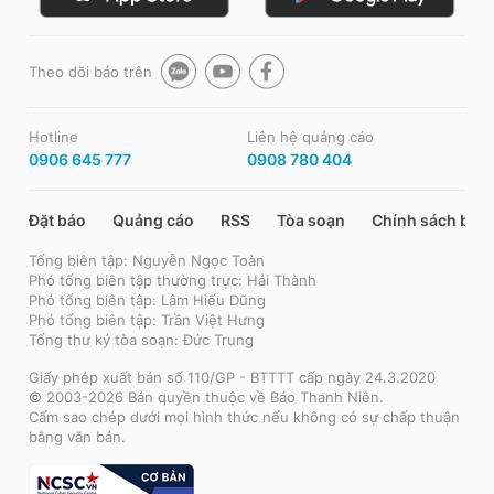
Theo dõi báo trên
Hotline
Liên hệ quảng cáo
0906 645 777
0908 780 404
Đặt báo
Quảng cáo
RSS
Tòa soạn
Chính sách bảo
Tổng biên tập: Nguyễn Ngọc Toàn
Phó tổng biên tập thường trực: Hải Thành
Phó tổng biên tập: Lâm Hiếu Dũng
Phó tổng biên tập: Trần Việt Hưng
Tổng thư ký tòa soạn: Đức Trung
Giấy phép xuất bản số 110/GP - BTTTT cấp ngày 24.3.2020
© 2003-2026 Bản quyền thuộc về Báo Thanh Niên.
Cấm sao chép dưới mọi hình thức nếu không có sự chấp thuận
bằng văn bản.