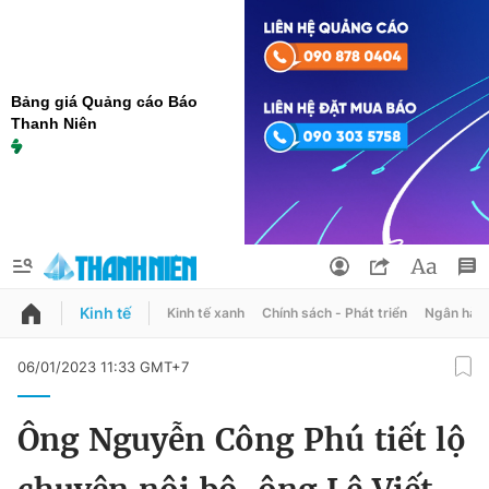
Bảng giá Quảng cáo Báo
Thanh Niên
Kinh tế
Kinh tế xanh
Chính sách - Phát triển
Ngân hàn
QUẢNG CÁO
ĐẶT BÁO
06/01/2023 11:33 GMT+7
Thông tin tài khoản
Ông Nguyễn Công Phú tiết lộ
Đổi mật khẩu
Chuyên mục
Tin đã lưu