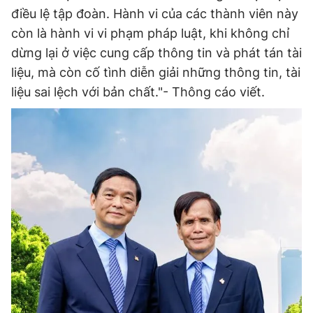
điều lệ tập đoàn. Hành vi của các thành viên này
Giấy phép xuất bản số 110/GP - BTTTT cấp ngày 24.3.2020
© 2003-2026 Bản quyền thuộc về Báo Thanh Niên. Cấm sao
còn là hành vi vi phạm pháp luật, khi không chỉ
chép dưới mọi hình thức nếu không có sự chấp thuận bằng văn
dừng lại ở việc cung cấp thông tin và phát tán tài
bản. Phát triển bởi ePi Technologies, JSC.
liệu, mà còn cố tình diễn giải những thông tin, tài
liệu sai lệch với bản chất."- Thông cáo viết.