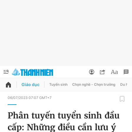
Giáo dục
Tuyển sinh
Chọn nghề - Chọn trường
Du học
QUẢNG CÁO
ĐẶT BÁO
06/07/2023 07:07 GMT+7
Thông tin tài khoản
Phân tuyến tuyển sinh đầu
Đổi mật khẩu
Chuyên mục
cấp: Những điều cần lưu ý
Tin đã lưu