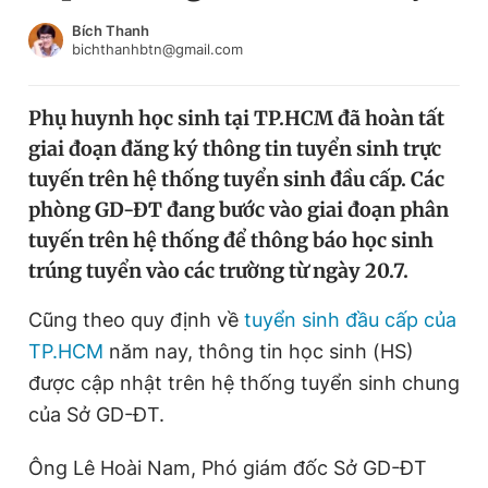
Chuyên mục khác
Bích Thanh
Tin đã xem
bichthanhbtn@gmail.com
Chào ngày mới
Tin 24h
Đăng xuất
Phụ huynh học sinh tại TP.HCM đã hoàn tất
Tin thị trường
Tin 360
giai đoạn đăng ký thông tin tuyển sinh trực
tuyến trên hệ thống tuyển sinh đầu cấp. Các
Video
Magazine
phòng GD-ĐT đang bước vào giai đoạn phân
tuyến trên hệ thống để thông báo học sinh
trúng tuyển vào các trường từ ngày 20.7.
Sản phẩm khác
Cũng theo quy định về
tuyển sinh đầu cấp của
Tiện ích
Bạn cần biết
TP.HCM
năm nay, thông tin học sinh (HS)
được cập nhật trên hệ thống tuyển sinh chung
Thông tin tòa soạn
Liên hệ quảng cáo
của Sở GD-ĐT.
Ông Lê Hoài Nam, Phó giám đốc Sở GD-ĐT