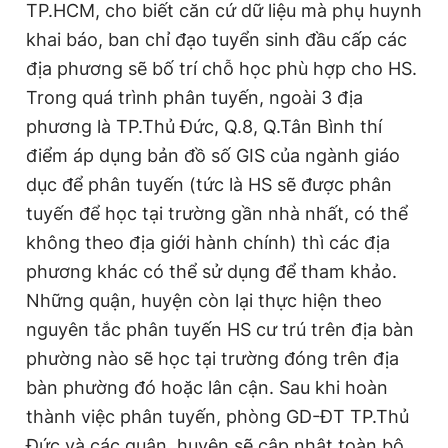
TP.HCM, cho biết căn cứ dữ liệu mà phụ huynh
khai báo, ban chỉ đạo tuyển sinh đầu cấp các
địa phương sẽ bố trí chỗ học phù hợp cho HS.
Đọc Thanh Niên trên điện thoại
Trong quá trình phân tuyến, ngoài 3 địa
phương là TP.Thủ Đức, Q.8, Q.Tân Bình thí
điểm áp dụng bản đồ số GIS của ngành giáo
dục để phân tuyến (tức là HS sẽ được phân
Theo dõi báo trên
tuyến để học tại trường gần nhà nhất, có thể
không theo địa giới hành chính) thì các địa
Hotline
Liên hệ quảng cáo
phương khác có thể sử dụng để tham khảo.
0906 645 777
0908 780 404
Những quận, huyện còn lại thực hiện theo
Đặt báo
Quảng cáo
RSS
Tòa soạn
Chính sách bảo
nguyên tắc phân tuyến HS cư trú trên địa bàn
phường nào sẽ học tại trường đóng trên địa
Tổng biên tập: Nguyễn Ngọc Toàn
Phó tổng biên tập thường trực: Hải Thành
bàn phường đó hoặc lân cận. Sau khi hoàn
Phó tổng biên tập: Lâm Hiếu Dũng
thành việc phân tuyến, phòng GD-ĐT TP.Thủ
Phó tổng biên tập: Trần Việt Hưng
Tổng thư ký tòa soạn: Đức Trung
Đức và các quận, huyện sẽ cập nhật toàn bộ