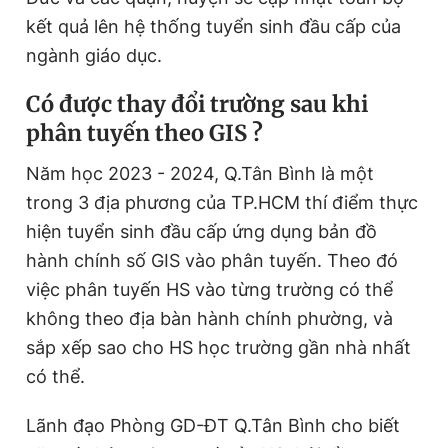
Giấy phép xuất bản số 110/GP - BTTTT cấp ngày 24.3.2020
kết quả lên hệ thống tuyển sinh đầu cấp của
© 2003-2026 Bản quyền thuộc về Báo Thanh Niên. Cấm sao
ngành giáo dục.
chép dưới mọi hình thức nếu không có sự chấp thuận bằng văn
bản. Phát triển bởi ePi Technologies, JSC.
Có được thay đổi trường sau khi
phân tuyến theo GIS ?
Năm học 2023 - 2024, Q.Tân Bình là một
trong 3 địa phương của TP.HCM thí điểm thực
hiện tuyển sinh đầu cấp ứng dụng bản đồ
hành chính số GIS vào phân tuyến. Theo đó
việc phân tuyến HS vào từng trường có thể
không theo địa bàn hành chính phường, và
sắp xếp sao cho HS học trường gần nhà nhất
có thể.
Lãnh đạo Phòng GD-ĐT Q.Tân Bình cho biết