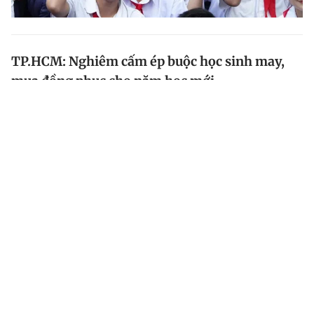
TP.HCM: Nghiêm cấm ép buộc học sinh may,
mua đồng phục cho năm học mới
Sở GD-ĐT TP.HCM đã chỉ đạo trường học về triển khai
một số hoạt động đầu năm học 2024-2025, trong đó
có việc chuẩn bị sách giáo khoa, đồng phục và các
hoạt động trong nhà trường.