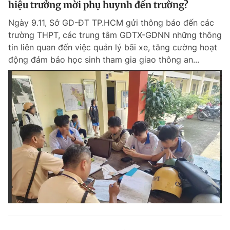
hiệu trưởng mời phụ huynh đến trường?
Giấy phép xuất bản số 110/GP - BTTTT cấp ngày 24.3.2020
© 2003-2026 Bản quyền thuộc về Báo Thanh Niên. Cấm sao chép
Ngày 9.11, Sở GD-ĐT TP.HCM gửi thông báo đến các
dưới mọi hình thức nếu không có sự chấp thuận bằng văn bản.
trường THPT, các trung tâm GDTX-GDNN những thông
Phát triển bởi ePi Technologies, JSC.
tin liên quan đến việc quản lý bãi xe, tăng cường hoạt
động đảm bảo học sinh tham gia giao thông an...