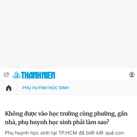
PHỤ HUYNH HỌC SINH
QUẢNG CÁO
ĐẶT BÁO
Thông tin tài khoản
Không được vào học trường cùng phường, gần
nhà, phụ huynh học sinh phải làm sao?
Đổi mật khẩu
Chuyên mục
Phụ huynh học sinh tại TP.HCM đã biết kết quả con
Tin đã lưu