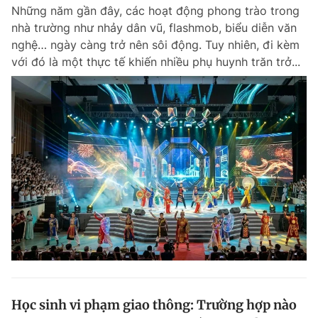
Những năm gần đây, các hoạt động phong trào trong
nhà trường như nhảy dân vũ, flashmob, biểu diễn văn
nghệ… ngày càng trở nên sôi động. Tuy nhiên, đi kèm
Đọc Thanh Niên trên điện thoại
với đó là một thực tế khiến nhiều phụ huynh trăn trở...
Theo dõi báo trên
Hotline
Liên hệ quảng cáo
0906 645 777
0908 780 404
Đặt báo
Quảng cáo
RSS
Tòa soạn
Chính sách bảo m
Tổng biên tập: Nguyễn Ngọc Toàn
Phó tổng biên tập thường trực: Hải Thành
Phó tổng biên tập: Lâm Hiếu Dũng
Phó tổng biên tập: Trần Việt Hưng
Học sinh vi phạm giao thông: Trường hợp nào
Tổng thư ký tòa soạn: Đức Trung