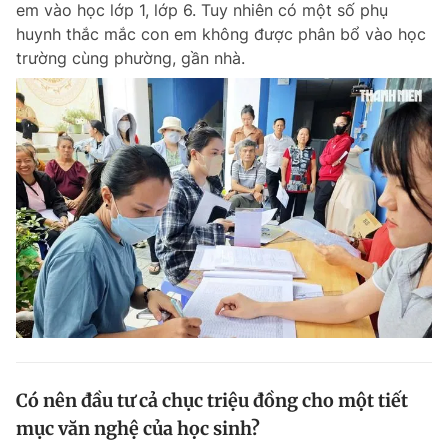
em vào học lớp 1, lớp 6. Tuy nhiên có một số phụ
Chuyên mục khác
huynh thắc mắc con em không được phân bổ vào học
Tin đã xem
trường cùng phường, gần nhà.
Chào ngày mới
Tin 24h
Đăng xuất
Tin thị trường
Tin 360
Video
Magazine
Sản phẩm khác
Tiện ích
Bạn cần biết
Thông tin tòa soạn
Liên hệ quảng cáo
Có nên đầu tư cả chục triệu đồng cho một tiết
mục văn nghệ của học sinh?