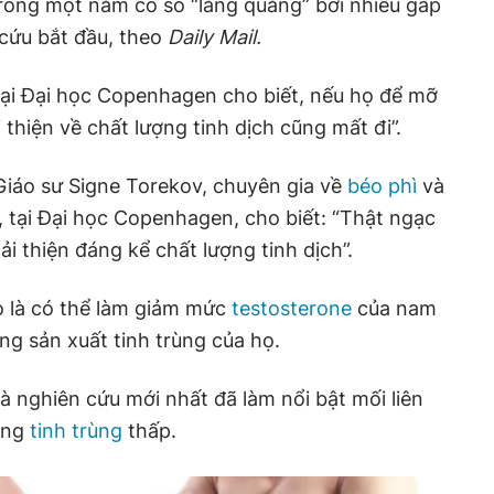
rong một năm có số “lăng quăng” bơi nhiều gấp
 cứu bắt đầu, theo
Daily Mail.
tại Đại học Copenhagen cho biết, nếu họ để mỡ
ải thiện về chất lượng tinh dịch cũng mất đi”.
iáo sư Signe Torekov, chuyên gia về
béo phì
và
, tại Đại học Copenhagen, cho biết: “Thật ngạc
ải thiện đáng kể chất lượng tinh dịch”.
o là có thể làm giảm mức
testosterone
của nam
ng sản xuất tinh trùng của họ.
 nghiên cứu mới nhất đã làm nổi bật mối liên
ợng
tinh trùng
thấp.