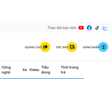
Theo dõi báo trên
QUẢNG CÁO
ĐẶT BÁO
ĐĂNG NHẬP
Công
Tiêu
Thời trang
Xe
Video
nghệ
dùng
trẻ