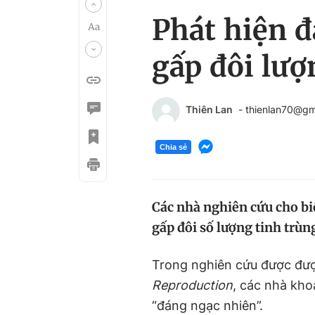
Phát hiện đ
gấp đôi lượ
Thiên Lan
- thienlan70@gm
Chia sẻ
Các nhà nghiên cứu cho bi
gấp đôi số lượng tinh trùn
Trong nghiên cứu được đượ
Reproduction
, các nhà kh
“đáng ngạc nhiên”.