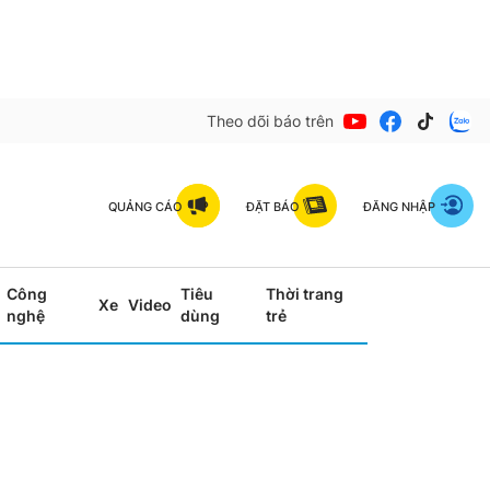
Theo dõi báo trên
QUẢNG CÁO
ĐẶT BÁO
ĐĂNG NHẬP
Công
Tiêu
Thời trang
Xe
Video
nghệ
dùng
trẻ