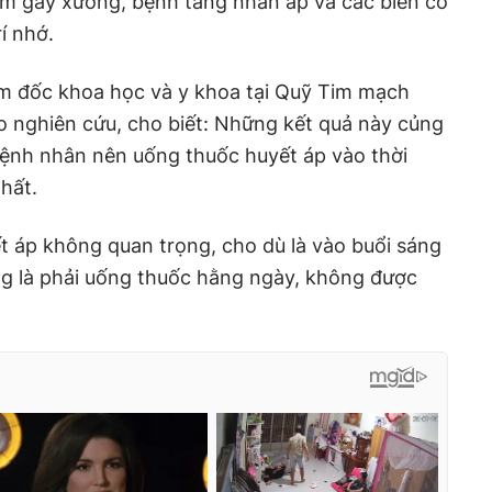
ồm gãy xương, bệnh tăng nhãn áp và các biến cố
í nhớ.
ám đốc khoa học và y khoa tại Quỹ Tim mạch
o nghiên cứu, cho biết: Những kết quả này củng
bệnh nhân nên uống thuốc huyết áp vào thời
hất.
t áp không quan trọng, cho dù là vào buổi sáng
ọng là phải uống thuốc hằng ngày, không được