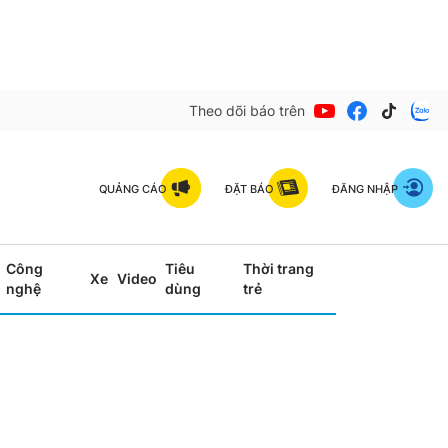
Theo dõi báo trên
QUẢNG CÁO
ĐẶT BÁO
ĐĂNG NHẬP
Công
Tiêu
Thời trang
Xe
Video
nghệ
dùng
trẻ