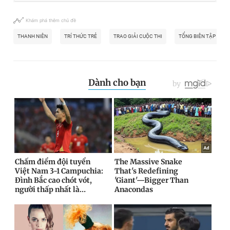
Khám phá thêm chủ đề
THANH NIÊN
TRÍ THỨC TRẺ
TRAO GIẢI CUỘC THI
TỔNG BIÊN TẬP