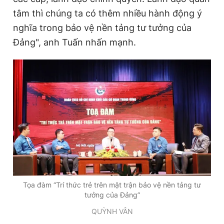
Giấy phép xuất bản số 110/GP - BTTTT cấp ngày 24.3.2020
tâm thì chúng ta có thêm nhiều hành động ý
© 2003-2026 Bản quyền thuộc về Báo Thanh Niên. Cấm sao
nghĩa trong bảo vệ nền tảng tư tưởng của
chép dưới mọi hình thức nếu không có sự chấp thuận bằng văn
bản. Phát triển bởi ePi Technologies, JSC.
Đảng", anh Tuấn nhấn mạnh.
Tọa đàm “Trí thức trẻ trên mặt trận bảo vệ nền tảng tư
tưởng của Đảng”
QUỲNH VÂN