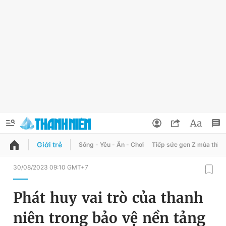
Giới trẻ
Sống - Yêu - Ăn - Chơi
Tiếp sức gen Z mùa thi
QUẢNG CÁO
ĐẶT BÁO
30/08/2023 09:10 GMT+7
Thông tin tài khoản
Phát huy vai trò của thanh
Đổi mật khẩu
Chuyên mục
niên trong bảo vệ nền tảng
Tin đã lưu