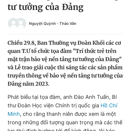
tư tưởng của Đảng
Chuyên mục khác
Tin đã xem
Chào ngày mới
Tin 24h
Nguyệt Quỳnh
-
Thảo Vân
Đăng xuất
Tin thị trường
Tin 360
Chiều 29.8, Ban Thường vụ Đoàn Khối các cơ
quan T.Ư tổ chức tọa đàm "Trí thức trẻ trên
Video
Magazine
mặt trận bảo vệ nền tảng tư tưởng của Đảng"
và Lễ trao giải cuộc thi sáng tác các sản phẩm
truyền thông về bảo vệ nền tảng tư tưởng của
Sản phẩm khác
Đảng năm 2023.
Tiện ích
Bạn cần biết
Phát biểu tại tọa đàm, anh Đào Anh Tuấn, Bí
thư Đoàn Học viện Chính trị quốc gia
Hồ Chí
Thông tin tòa soạn
Liên hệ quảng cáo
Minh
, cho rằng thanh niên được xem là một
trong những đối tượng quan trọng mà các thế
lực thù địch hướng tới để kích động, lôi kéo.