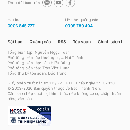
Theo dõi báo trên
Hotline
Liên hệ quảng cáo
0906 645 777
0908 780 404
Đặt báo
Quảng cáo
RSS
Tòa soạn
Chính sách bảo
Tổng biên tập: Nguyễn Ngọc Toàn
Phó tổng biên tập thường trực: Hải Thành
Phó tổng biên tập: Lâm Hiếu Dũng
Phó tổng biên tập: Trần Việt Hưng
Tổng thư ký tòa soạn: Đức Trung
Giấy phép xuất bản số 110/GP - BTTTT cấp ngày 24.3.2020
© 2003-2026 Bản quyền thuộc về Báo Thanh Niên.
Cấm sao chép dưới mọi hình thức nếu không có sự chấp thuận
bằng văn bản.