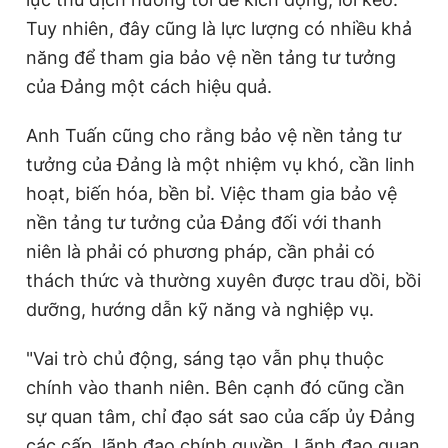
Tuy nhiên, đây cũng là lực lượng có nhiều khả
năng để tham gia bảo vệ nền tảng tư tưởng
Đọc Thanh Niên trên điện thoại
của Đảng một cách hiệu quả.
Anh Tuấn cũng cho rằng bảo vệ nền tảng tư
tưởng của Đảng là một nhiệm vụ khó, cần linh
Theo dõi báo trên
hoạt, biến hóa, bền bỉ. Việc tham gia bảo vệ
nền tảng tư tưởng của Đảng đối với thanh
niên là phải có phương pháp, cần phải có
Hotline
Liên hệ quảng cáo
0906 645 777
0908 780 404
thách thức và thường xuyên được trau dồi, bồi
dưỡng, hướng dẫn kỹ năng và nghiệp vụ.
Đặt báo
Quảng cáo
RSS
Tòa soạn
Chính sách bảo
"Vai trò chủ động, sáng tạo vẫn phụ thuộc
Tổng biên tập: Nguyễn Ngọc Toàn
Phó tổng biên tập thường trực: Hải Thành
chính vào thanh niên. Bên cạnh đó cũng cần
Phó tổng biên tập: Lâm Hiếu Dũng
sự quan tâm, chỉ đạo sát sao của cấp ủy Đảng
Phó tổng biên tập: Trần Việt Hưng
Tổng thư ký tòa soạn: Đức Trung
các cấp, lãnh đạo chính quyền. Lãnh đạo quan