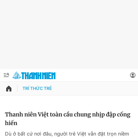
TRÍ THỨC TRẺ
QUẢNG CÁO
ĐẶT BÁO
Thông tin tài khoản
Thanh niên Việt toàn cầu chung nhịp đập cống
hiến
Đổi mật khẩu
Chuyên mục
Dù ở bất cứ nơi đâu, người trẻ Việt vẫn đặt trọn niềm
Tin đã lưu