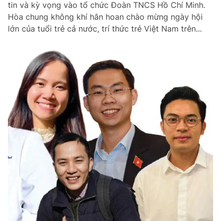
tin và kỳ vọng vào tổ chức Đoàn TNCS Hồ Chí Minh.
Chuyên mục khác
Hòa chung không khí hân hoan chào mừng ngày hội
Tin đã xem
lớn của tuổi trẻ cả nước, trí thức trẻ Việt Nam trên...
Chào ngày mới
Tin 24h
Đăng xuất
Tin thị trường
Tin 360
Video
Magazine
Sản phẩm khác
Tiện ích
Bạn cần biết
Thông tin tòa soạn
Liên hệ quảng cáo