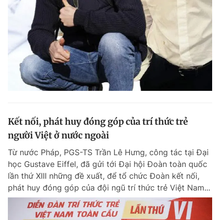
Đọc Thanh Niên trên điện thoại
Theo dõi báo trên
Kết nối, phát huy đóng góp của trí thức trẻ
Hotline
Liên hệ quảng cáo
0906 645 777
0908 780 404
người Việt ở nước ngoài
Từ nước Pháp, PGS-TS Trần Lê Hưng, công tác tại Đại
Đặt báo
Quảng cáo
RSS
Tòa soạn
Chính sách bảo m
học Gustave Eiffel, đã gửi tới Đại hội Đoàn toàn quốc
lần thứ XIII những đề xuất, để tổ chức Đoàn kết nối,
Tổng biên tập: Nguyễn Ngọc Toàn
Phó tổng biên tập thường trực: Hải Thành
phát huy đóng góp của đội ngũ trí thức trẻ Việt Nam...
Phó tổng biên tập: Lâm Hiếu Dũng
Phó tổng biên tập: Trần Việt Hưng
Tổng thư ký tòa soạn: Đức Trung