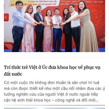
Giấy phép xuất bản số 110/GP - BTTTT cấp ngày 24.3.2020
© 2003-2026 Bản quyền thuộc về Báo Thanh Niên. Cấm sao chép
dưới mọi hình thức nếu không có sự chấp thuận bằng văn bản.
Phát triển bởi ePi Technologies, JSC.
Trí thức trẻ Việt ở Úc đưa khoa học về phục vụ
đất nước
Có một cuộc thi không đơn thuần là sân chơi trí tuệ
mà còn được thiết kế như một cầu nối nhằm đưa các ý
tưởng nghiên cứu của người Việt ở nước ngoài tiếp
cận hệ sinh thái khoa học – công nghệ và đổi mới...