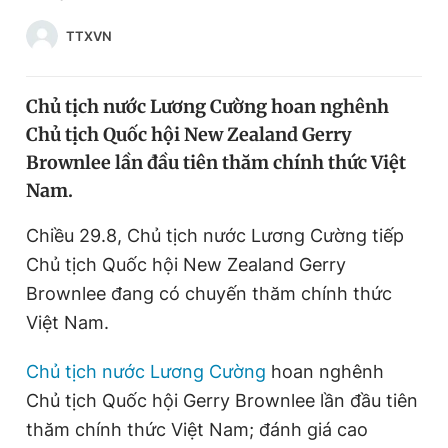
Chuyên mục khác
TTXVN
Tin đã xem
Chào ngày mới
Tin 24h
Đăng xuất
Chủ tịch nước Lương Cường hoan nghênh
Tin thị trường
Tin 360
Chủ tịch Quốc hội New Zealand Gerry
Brownlee lần đầu tiên thăm chính thức Việt
Nam.
Video
Magazine
Chiều 29.8, Chủ tịch nước Lương Cường tiếp
Chủ tịch Quốc hội New Zealand Gerry
Sản phẩm khác
Brownlee đang có chuyến thăm chính thức
Tiện ích
Bạn cần biết
Việt Nam.
Thông tin tòa soạn
Liên hệ quảng cáo
Chủ tịch nước Lương Cường
hoan nghênh
Chủ tịch Quốc hội Gerry Brownlee lần đầu tiên
thăm chính thức
Việt Nam
; đánh giá cao