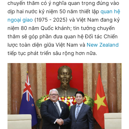
chuyến thăm có ý nghĩa quan trọng đúng vào
dịp hai nước kỷ niệm 50 năm thiết lập
quan hệ
ngoại giao
(1975 - 2025) và
Việt Nam
đang kỷ
Đọc Thanh Niên trên điện thoại
niệm 80 năm Quốc khánh; tin tưởng chuyến
thăm sẽ góp phần đưa quan hệ Đối tác Chiến
lược toàn diện giữa
Việt Nam
và
New Zealand
tiếp tục phát triển sâu rộng hơn nữa.
Theo dõi báo trên
Hotline
Liên hệ quảng cáo
0906 645 777
0908 780 404
Đặt báo
Quảng cáo
RSS
Tòa soạn
Chính sách bảo
Tổng biên tập: Nguyễn Ngọc Toàn
Phó tổng biên tập thường trực: Hải Thành
Phó tổng biên tập: Lâm Hiếu Dũng
Phó tổng biên tập: Trần Việt Hưng
Tổng thư ký tòa soạn: Đức Trung