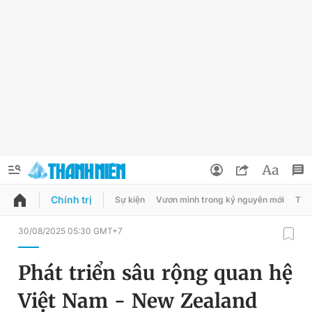
Chính trị
Sự kiện
Vươn mình trong kỷ nguyên mới
Thời
QUẢNG CÁO
ĐẶT BÁO
30/08/2025 05:30 GMT+7
Thông tin tài khoản
Phát triển sâu rộng quan hệ
Đổi mật khẩu
Chuyên mục
Việt Nam - New Zealand
Tin đã lưu