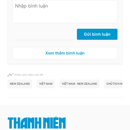
Gửi bình luận
Xem thêm bình luận
Khám phá thêm chủ đề
NEW ZEALAND
VIỆT NAM
VIỆT NAM - NEW ZEALAND
CHỦ TỊCH NƯỚC