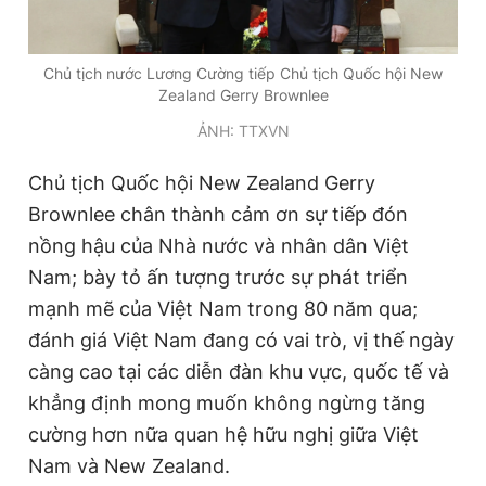
Giấy phép xuất bản số 110/GP - BTTTT cấp ngày 24.3.2020
© 2003-2026 Bản quyền thuộc về Báo Thanh Niên. Cấm sao
chép dưới mọi hình thức nếu không có sự chấp thuận bằng văn
Chủ tịch nước Lương Cường tiếp Chủ tịch Quốc hội New
bản. Phát triển bởi ePi Technologies, JSC.
Zealand Gerry Brownlee
ẢNH: TTX
VN
Chủ tịch Quốc hội New Zealand Gerry
Brownlee chân thành cảm ơn sự tiếp đón
nồng hậu của Nhà nước và nhân dân
Việt
Nam
; bày tỏ ấn tượng trước sự phát triển
mạnh mẽ của
Việt Nam
trong 80 năm qua;
đánh giá
Việt Nam
đang có vai trò, vị thế ngày
càng cao tại các diễn đàn khu vực, quốc tế và
khẳng định mong muốn không ngừng tăng
cường hơn nữa quan hệ hữu nghị giữa
Việt
Nam
và New Zealand.