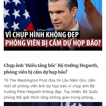
Giấy phép xuất bản số 110/GP - BTTTT cấp ngày 24.3.2020
© 2003-2026 Bản quyền thuộc về Báo Thanh Niên. Cấm sao chép
dưới mọi hình thức nếu không có sự chấp thuận bằng văn bản.
Phát triển bởi ePi Technologies, JSC.
Chụp ảnh 'thiếu tâng bốc' Bộ trưởng Hegseth,
phóng viên bị cấm dự họp báo?
Tờ The Washington Post đưa tin Lầu Năm Góc cấm
một số phóng viên ảnh dự họp báo vì chụp ảnh Bộ
trưởng Pete Hegseth không đẹp. Tuy nhiên, Bộ Quốc
phòng Mỹ giải thích rằng không gian trong phòng...