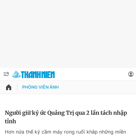
PHÓNG VIÊN ẢNH
QUẢNG CÁO
ĐẶT BÁO
Thông tin tài khoản
Người giữ ký ức Quảng Trị qua 2 lần tách nhập
tỉnh
Đổi mật khẩu
Chuyên mục
Hơn nửa thế kỷ cầm máy rong ruổi khắp những miền
Tin đã lưu