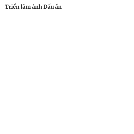
Triển lãm ảnh Dấu ấn
Triển lãm ảnh Dấu ấn lần 2 do CLB Phóng viên ảnh
báo chí Hà Nội tổ chức nhân kỷ niệm 94 năm ngày
Báo chí cách mạng VN được khai mạc vào ngày 17.6
và kéo dài đến 22.6 tại Nhà triển lãm 29 Hàng Bài (Hà
Nội).