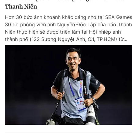
Thanh Niên
Hơn 30 bức ảnh khoảnh khắc đáng nhớ tại SEA Games
30 do phóng viên ảnh Nguyễn Độc Lập của báo Thanh
Niên thực hiện sẽ được triển lãm tại Hội nhiếp ảnh
thành phố (122 Sương Nguyệt Ánh, Q.1, TP.HCM) từ...