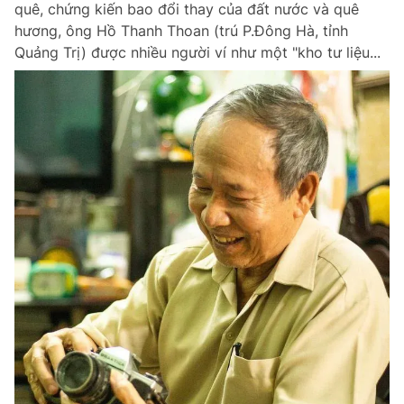
quê, chứng kiến bao đổi thay của đất nước và quê
Chuyên mục khác
hương, ông Hồ Thanh Thoan (trú P.Đông Hà, tỉnh
Tin đã xem
Quảng Trị) được nhiều người ví như một "kho tư liệu...
Chào ngày mới
Tin 24h
Đăng xuất
Tin thị trường
Tin 360
Video
Magazine
Sản phẩm khác
Tiện ích
Bạn cần biết
Thông tin tòa soạn
Liên hệ quảng cáo