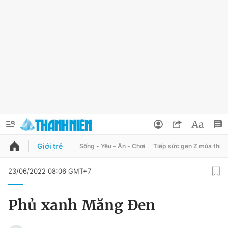
Giới trẻ
Sống - Yêu - Ăn - Chơi
Tiếp sức gen Z mùa thi
QUẢNG CÁO
ĐẶT BÁO
23/06/2022 08:06 GMT+7
Thông tin tài khoản
Phủ xanh Măng Đen
Đổi mật khẩu
Chuyên mục
Tin đã lưu