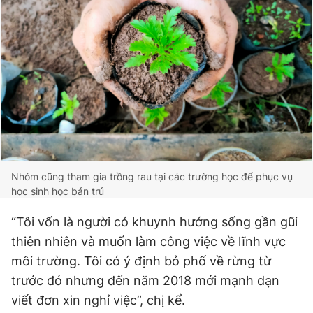
Giấy phép xuất bản số 110/GP - BTTTT cấp ngày 24.3.2020
© 2003-2026 Bản quyền thuộc về Báo Thanh Niên. Cấm sao
chép dưới mọi hình thức nếu không có sự chấp thuận bằng văn
bản. Phát triển bởi ePi Technologies, JSC.
Nhóm cũng tham gia trồng rau tại các trường học để phục vụ
học sinh học bán trú
“Tôi vốn là người có khuynh hướng sống gần gũi
thiên nhiên và muốn làm công việc về lĩnh vực
môi trường. Tôi có ý định bỏ phố về rừng từ
trước đó nhưng đến năm 2018 mới mạnh dạn
viết đơn xin nghỉ việc”, chị kể.