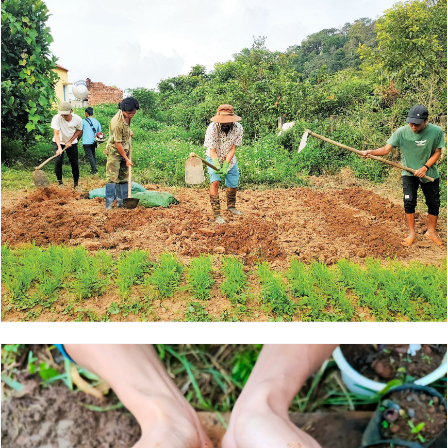
Đọc Thanh Niên trên điện thoại
Theo dõi báo trên
Hotline
Liên hệ quảng cáo
0906 645 777
0908 780 404
Đặt báo
Quảng cáo
RSS
Tòa soạn
Chính sách bảo
Tổng biên tập: Nguyễn Ngọc Toàn
Phó tổng biên tập thường trực: Hải Thành
Phó tổng biên tập: Lâm Hiếu Dũng
Phó tổng biên tập: Trần Việt Hưng
Tổng thư ký tòa soạn: Đức Trung