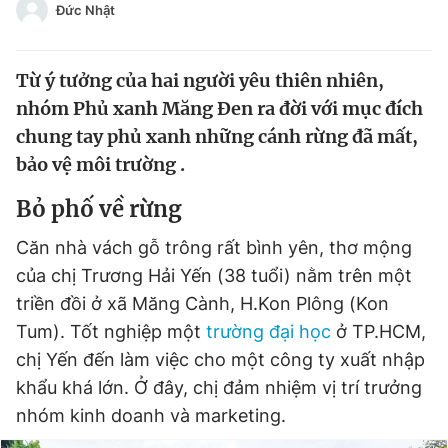
Đức Nhật
Chuyên mục khác
Tin đã xem
Chào ngày mới
Tin 24h
Từ ý tưởng của hai người yêu thiên nhiên,
Đăng xuất
nhóm Phủ xanh Măng Đen ra đời với mục đích
Tin thị trường
Tin 360
chung tay phủ xanh những cánh rừng đã mất,
bảo vệ môi trường .
Video
Magazine
Bỏ phố về rừng
Căn nhà vách gỗ trông rất bình yên, thơ mộng
Sản phẩm khác
của chị Trương Hải Yến (38 tuổi) nằm trên một
triền đồi ở xã Măng Cành, H.Kon Plông (Kon
Tiện ích
Bạn cần biết
Tum). Tốt nghiệp một
trường đại học
ở TP.HCM,
chị Yến đến làm việc cho một công ty xuất nhập
Thông tin tòa soạn
Liên hệ quảng cáo
khẩu khá lớn. Ở đây, chị đảm nhiệm vị trí trưởng
nhóm kinh doanh và marketing.