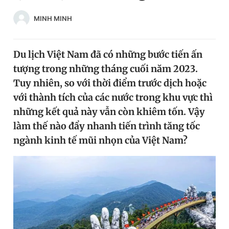
Chuyên mục khác
MINH MINH
Tin đã xem
Chào ngày mới
Tin 24h
Đăng xuất
Du lịch Việt Nam đã có những bước tiến ấn
Tin thị trường
Tin 360
tượng trong những tháng cuối năm 2023.
Tuy nhiên, so với thời điểm trước dịch hoặc
với thành tích của các nước trong khu vực thì
Video
Magazine
những kết quả này vẫn còn khiêm tốn. Vậy
làm thế nào đẩy nhanh tiến trình tăng tốc
Sản phẩm khác
ngành kinh tế mũi nhọn của Việt Nam?
Tiện ích
Bạn cần biết
Thông tin tòa soạn
Liên hệ quảng cáo