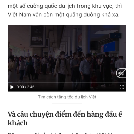
một số cường quốc du lịch trong khu vực, thì
Việt Nam vẫn còn một quãng đường khá xa.
C
0:00
/
D
3:46
u
u
Tìm cách tăng tốc du lịch Việt
r
r
Và câu chuyện điểm đến hàng đầu ế
r
a
khách
e
t
n
i