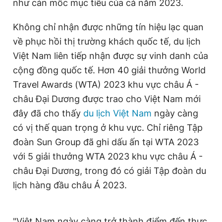
như cán mốc mục tiêu của cả năm 2023.
Giấy phép xuất bản số 110/GP - BTTTT cấp ngày 24.3.2020
© 2003-2026 Bản quyền thuộc về Báo Thanh Niên. Cấm sao
Không chỉ nhận được những tín hiệu lạc quan
chép dưới mọi hình thức nếu không có sự chấp thuận bằng văn
bản. Phát triển bởi ePi Technologies, JSC.
về phục hồi thị trường khách quốc tế, du lịch
Việt Nam liên tiếp nhận được sự vinh danh của
cộng đồng quốc tế. Hơn 40 giải thưởng World
Travel Awards (WTA) 2023 khu vực châu Á -
châu Đại Dương được trao cho Việt Nam mới
đây đã cho thấy
du lịch Việt Nam
ngày càng
có vị thế quan trọng ở khu vực. Chỉ riêng Tập
đoàn Sun Group đã ghi dấu ấn tại WTA 2023
với 5 giải thưởng WTA 2023 khu vực châu Á -
châu Đại Dương, trong đó có giải Tập đoàn du
lịch hàng đầu châu Á 2023.
"Việt Nam ngày càng trở thành điểm đến thực