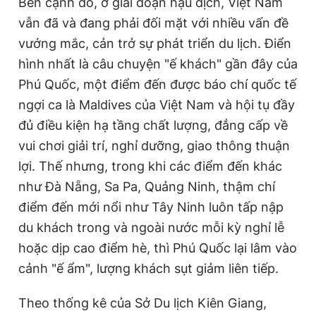
Bên cạnh đó, ở giai đoạn hậu dịch, Việt Nam
t
o
vẫn đã và đang phải đối mặt với nhiều vấn đề
T
n
vướng mắc, cản trở sự phát triển du lịch. Điển
i
hình nhất là câu chuyện "ế khách" gần đây của
m
Phú Quốc, một điểm đến được báo chí quốc tế
e
ngợi ca là Maldives của Việt Nam và hội tụ đầy
đủ điều kiện hạ tầng chất lượng, đẳng cấp về
vui chơi giải trí, nghỉ dưỡng, giao thông thuận
lợi. Thế nhưng, trong khi các điểm đến khác
như Đà Nẵng, Sa Pa, Quảng Ninh, thậm chí
điểm đến mới nổi như Tây Ninh luôn tấp nập
du khách trong và ngoài nước mỗi kỳ nghỉ lễ
hoặc dịp cao điểm hè, thì Phú Quốc lại lâm vào
cảnh "ế ẩm", lượng khách sụt giảm liên tiếp.
Theo thống kê của Sở Du lịch Kiên Giang,