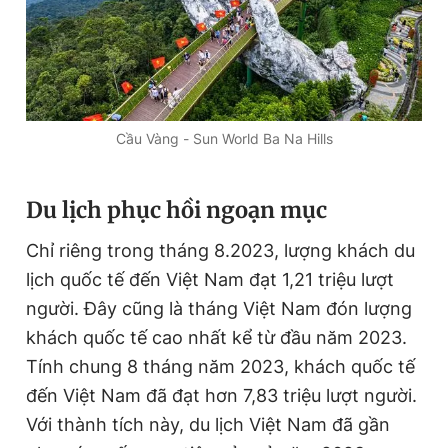
Đọc Thanh Niên trên điện thoại
Cầu Vàng - Sun World Ba Na Hills
Theo dõi báo trên
Du lịch phục hồi ngoạn mục
Chỉ riêng trong tháng 8.2023, lượng khách du
Hotline
Liên hệ quảng cáo
0906 645 777
0908 780 404
lịch quốc tế đến Việt Nam đạt 1,21 triệu lượt
người. Đây cũng là tháng Việt Nam đón lượng
Đặt báo
Quảng cáo
RSS
Tòa soạn
Chính sách bảo
khách quốc tế cao nhất kể từ đầu năm 2023.
Tổng biên tập: Nguyễn Ngọc Toàn
Tính chung 8 tháng năm 2023, khách quốc tế
Phó tổng biên tập thường trực: Hải Thành
đến Việt Nam đã đạt hơn 7,83 triệu lượt người.
Phó tổng biên tập: Lâm Hiếu Dũng
Phó tổng biên tập: Trần Việt Hưng
Với thành tích này, du lịch Việt Nam đã gần
Tổng thư ký tòa soạn: Đức Trung