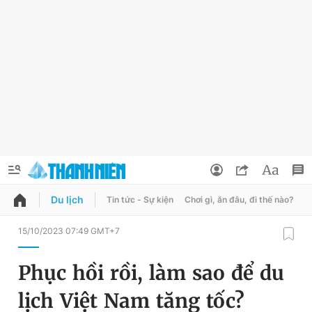
Du lịch
Tin tức - Sự kiện
Chơi gì, ăn đâu, đi thế nào?
B
QUẢNG CÁO
ĐẶT BÁO
15/10/2023 07:49 GMT+7
Thông tin tài khoản
Phục hồi rồi, làm sao để du
Đổi mật khẩu
Chuyên mục
lịch Việt Nam tăng tốc?
Tin đã lưu