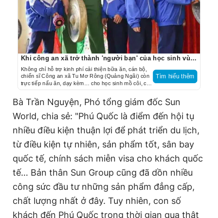
Khi công an xã trở thành 'người bạn' của học sinh vùng cao
Không chỉ hỗ trợ kinh phí cải thiện bữa ăn, cán bộ,
chiến sĩ Công an xã Tu Mơ Rông (Quảng Ngãi) còn
Tìm hiểu thêm
trực tiếp nấu ăn, dạy kèm… cho học sinh mồ côi, có
hoàn cảnh khó khăn, tạo điểm tựa để các em đến
trường.
Bà Trần Nguyện, Phó tổng giám đốc Sun
World, chia sẻ: "Phú Quốc là điểm đến hội tụ
nhiều điều kiện thuận lợi để phát triển du lịch,
từ điều kiện tự nhiên, sản phẩm tốt, sân bay
quốc tế, chính sách miễn visa cho khách quốc
tế… Bản thân Sun Group cũng đã dồn nhiều
công sức đầu tư những sản phẩm đẳng cấp,
chất lượng nhất ở đây. Tuy nhiên, con số
khách đến Phú Quốc trong thời gian qua thật