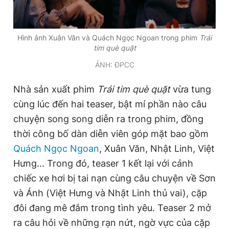
Đọc Thanh Niên trên điện thoại
Hình ảnh Xuân Văn và Quách Ngọc Ngoan trong phim
Trái
tim què quặt
ẢNH: ĐPCC
Nhà sản xuất phim
Trái tim què quặt
vừa tung
Theo dõi báo trên
cùng lúc đến hai teaser, bật mí phần nào câu
chuyện song song diễn ra trong phim, đồng
Hotline
Liên hệ quảng cáo
thời công bố dàn diễn viên góp mặt bao gồm
0906 645 777
0908 780 404
Quách Ngọc Ngoan
, Xuân Văn, Nhật Linh, Việt
Hưng... Trong đó, teaser 1 kết lại với cảnh
Đặt báo
Quảng cáo
RSS
Tòa soạn
Chính sách bảo
chiếc xe hơi bị tai nạn cùng câu chuyện về Sơn
Tổng biên tập: Nguyễn Ngọc Toàn
và Ánh (Việt Hưng và Nhật Linh thủ vai), cặp
Phó tổng biên tập thường trực: Hải Thành
Phó tổng biên tập: Lâm Hiếu Dũng
đôi đang mê đắm trong tình yêu. Teaser 2 mở
Phó tổng biên tập: Trần Việt Hưng
ra câu hỏi về những rạn nứt, ngờ vực của cặp
Tổng thư ký tòa soạn: Đức Trung