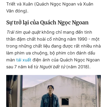
Triết và Xuân (Quách Ngọc Ngoan và Xuân
Giấy phép xuất bản số 110/GP - BTTTT cấp ngày 24.3.2020
© 2003-2026 Bản quyền thuộc về Báo Thanh Niên. Cấm sao
Văn đóng).
chép dưới mọi hình thức nếu không có sự chấp thuận bằng văn
bản. Phát triển bởi ePi Technologies, JSC.
Sự trở lại của Quách Ngọc Ngoan
Trái tim què quặt
không chỉ mang đến tinh
thần đậm chất hoài cổ những năm 1990 - một
trong những chất liệu đang được rất nhiều nhà
làm phim ưa chuộng, bộ phim còn đánh dấu
màn
tái xuất
điện ảnh của Quách Ngọc Ngoan
sau 7 năm kể từ
Người bất tử
(năm 2018).