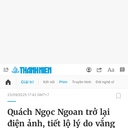
Giải trí
Kết nối
Phim
Truyền hình
Đời nghệ sĩ
QUẢNG CÁO
ĐẶT BÁO
23/09/2025 17:42 GMT+7
Thông tin tài khoản
Quách Ngọc Ngoan trở lại
Đổi mật khẩu
Chuyên mục
điện ảnh, tiết lộ lý do vắng
Tin đã lưu