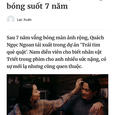
bóng suốt 7 năm
Chuyên mục khác
Tin đã xem
Chào ngày mới
Tin 24h
Lạc Xuân
Đăng xuất
Tin thị trường
Tin 360
Sau 7 năm vắng bóng màn ảnh rộng, Quách
Ngọc Ngoan tái xuất trong dự án 'Trái tim
Video
Magazine
què quặt'. Nam diễn viên cho biết nhân vật
Triết trong phim cho anh nhiều sức nặng, có
sự mới lạ nhưng cũng quen thuộc.
Sản phẩm khác
Tiện ích
Bạn cần biết
Thông tin tòa soạn
Liên hệ quảng cáo