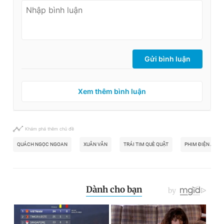
Gửi bình luận
Xem thêm bình luận
Khám phá thêm chủ đề
QUÁCH NGỌC NGOAN
XUÂN VĂN
TRÁI TIM QUÈ QUẶT
PHIM ĐIỆN ẢNH