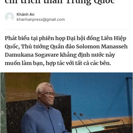
chỉ trích thân Trung Quốc
Chuyên mục khác
Tin đã xem
Khánh An
khanhanpress@gmail.com
Chào ngày mới
Tin 24h
Đăng xuất
Phát biểu tại phiên họp Đại hội đồng Liên Hiệp
Tin thị trường
Tin 360
Quốc, Thủ tướng Quần đảo Solomon Manasseh
Damukana Sogavare khẳng định nước này
Video
Magazine
muốn làm bạn, hợp tác với tất cả các bên.
Sản phẩm khác
Tiện ích
Bạn cần biết
Thông tin tòa soạn
Liên hệ quảng cáo