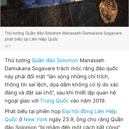
Đọc Thanh Niên trên điện thoại
Thủ tướng Quần đảo Solomon Manasseh Damukana Sogavare
phát biểu tại Liên Hiệp Quốc
AFP
Theo dõi báo trên
Thủ tướng
Quần đảo Solomon
Manasseh
Damukana Sogavare trách móc rằng đảo quốc
Hotline
Liên hệ quảng cáo
này phải đối mặt “làn sóng những chỉ trích,
0906 645 777
0908 780 404
thông tin sai lệch, dọa dẫm không có lý do xác
đáng và đặt sai chỗ”, sau khi thiết lập quan hệ
Đặt báo
Quảng cáo
RSS
Tòa soạn
Chính sách bảo
ngoại giao với
Trung Quốc
vào năm 2019.
Tổng biên tập: Nguyễn Ngọc Toàn
Phó tổng biên tập thường trực: Hải Thành
Phát biểu tại phiên họp
Đại hội đồng Liên Hiệp
Phó tổng biên tập: Lâm Hiếu Dũng
Quốc
ở
New York
ngày 23.9, ông cho rằng Quần
Phó tổng biên tập: Trần Việt Hưng
Tổng thư ký tòa soạn: Đức Trung
đảo Solomon “bị nhắm đến một cách bất công”