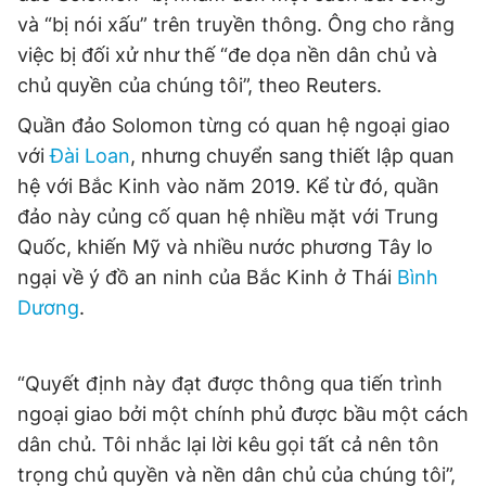
Giấy phép xuất bản số 110/GP - BTTTT cấp ngày 24.3.2020
và “bị nói xấu” trên truyền thông. Ông cho rằng
© 2003-2026 Bản quyền thuộc về Báo Thanh Niên. Cấm sao
việc bị đối xử như thế “đe dọa nền dân chủ và
chép dưới mọi hình thức nếu không có sự chấp thuận bằng văn
bản. Phát triển bởi ePi Technologies, JSC.
chủ quyền của chúng tôi”, theo Reuters.
Quần đảo Solomon từng có quan hệ ngoại giao
với
Đài Loan
, nhưng chuyển sang thiết lập quan
hệ với Bắc Kinh vào năm 2019. Kể từ đó, quần
đảo này củng cố quan hệ nhiều mặt với Trung
Quốc, khiến Mỹ và nhiều nước phương Tây lo
ngại về ý đồ an ninh của Bắc Kinh ở Thái
Bình
Dương
.
“Quyết định này đạt được thông qua tiến trình
ngoại giao bởi một chính phủ được bầu một cách
dân chủ. Tôi nhắc lại lời kêu gọi tất cả nên tôn
trọng chủ quyền và nền dân chủ của chúng tôi”,