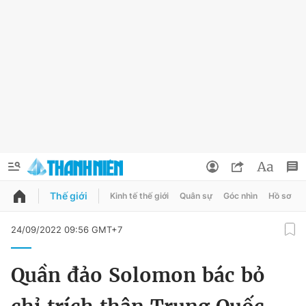
Thế giới
Kinh tế thế giới
Quân sự
Góc nhìn
Hồ sơ
QUẢNG CÁO
ĐẶT BÁO
24/09/2022 09:56 GMT+7
Thông tin tài khoản
Quần đảo Solomon bác bỏ
Đổi mật khẩu
Chuyên mục
Tin đã lưu