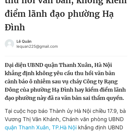
thu hồi văn bản, không kiểm
Chuyên mục khác
điểm lãnh đạo phường Hạ
Tin đã xem
Chào ngày mới
Tin 24h
Đình
Đăng xuất
Tin thị trường
Tin 360
Lê Quân
lequan225@gmail.com
Video
Magazine
Đại diện UBND quận Thanh Xuân, Hà Nội
khẳng định không yêu cầu thu hồi văn bản
Sản phẩm khác
cảnh báo ô nhiễm sau vụ cháy Công ty Rạng
Đông của phường Hạ Đình hay kiểm điểm lãnh
Tiện ích
Bạn cần biết
đạo phường này đã ra văn bản sai thẩm quyền.
Thông tin tòa soạn
Liên hệ quảng cáo
Tại cuộc họp báo Thành ủy Hà Nội chiều 17.9, bà
Vương Thị Vân Khánh, Chánh văn phòng UBND
quận Thanh Xuân, TP.Hà Nội
khẳng định UBND