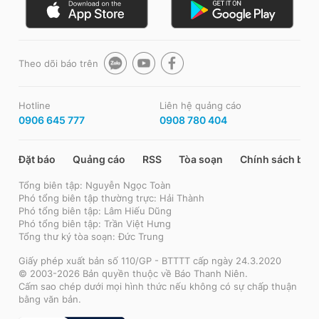
Theo dõi báo trên
Hotline
Liên hệ quảng cáo
0906 645 777
0908 780 404
Đặt báo
Quảng cáo
RSS
Tòa soạn
Chính sách bảo
Tổng biên tập: Nguyễn Ngọc Toàn
Phó tổng biên tập thường trực: Hải Thành
Phó tổng biên tập: Lâm Hiếu Dũng
Phó tổng biên tập: Trần Việt Hưng
Tổng thư ký tòa soạn: Đức Trung
Giấy phép xuất bản số 110/GP - BTTTT cấp ngày 24.3.2020
© 2003-2026 Bản quyền thuộc về Báo Thanh Niên.
Cấm sao chép dưới mọi hình thức nếu không có sự chấp thuận
bằng văn bản.