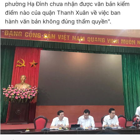
phường Hạ Đình chưa nhận được văn bản kiểm
Giấy phép xuất bản số 110/GP - BTTTT cấp ngày 24.3.2020
© 2003-2026 Bản quyền thuộc về Báo Thanh Niên. Cấm sao
điểm nào của quận Thanh Xuân về việc ban
chép dưới mọi hình thức nếu không có sự chấp thuận bằng văn
hành văn bản không đúng thẩm quyền".
bản. Phát triển bởi ePi Technologies, JSC.