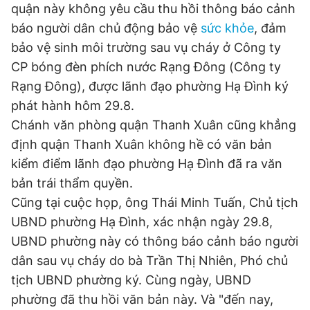
quận này không yêu cầu thu hồi thông báo cảnh
báo người dân chủ động bảo vệ
sức khỏe
, đảm
bảo vệ sinh môi trường sau vụ cháy ở Công ty
Đọc Thanh Niên trên điện thoại
CP bóng đèn phích nước Rạng Đông (Công ty
Rạng Đông), được lãnh đạo phường Hạ Đình ký
phát hành hôm 29.8.
Chánh văn phòng quận Thanh Xuân cũng khẳng
Theo dõi báo trên
định quận Thanh Xuân không hề có văn bản
kiểm điểm lãnh đạo phường Hạ Đình đã ra văn
Hotline
Liên hệ quảng cáo
bản trái thẩm quyền.
0906 645 777
0908 780 404
Cũng tại cuộc họp, ông Thái Minh Tuấn, Chủ tịch
UBND phường Hạ Đình, xác nhận ngày 29.8,
Đặt báo
Quảng cáo
RSS
Tòa soạn
Chính sách bảo
UBND phường này có thông báo cảnh báo người
Tổng biên tập: Nguyễn Ngọc Toàn
dân sau vụ cháy do bà Trần Thị Nhiên, Phó chủ
Phó tổng biên tập thường trực: Hải Thành
Phó tổng biên tập: Lâm Hiếu Dũng
tịch UBND phường ký. Cùng ngày, UBND
Phó tổng biên tập: Trần Việt Hưng
phường đã thu hồi văn bản này. Và "đến nay,
Tổng thư ký tòa soạn: Đức Trung