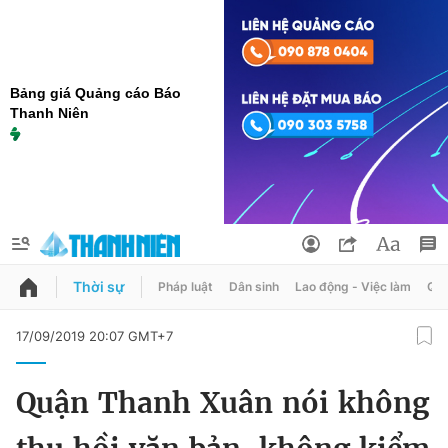
Bảng giá Quảng cáo Báo
Thanh Niên
Thời sự
Pháp luật
Dân sinh
Lao động - Việc làm
Quy
QUẢNG CÁO
ĐẶT BÁO
17/09/2019 20:07 GMT+7
Thông tin tài khoản
Quận Thanh Xuân nói không
Đổi mật khẩu
Chuyên mục
Tin đã lưu