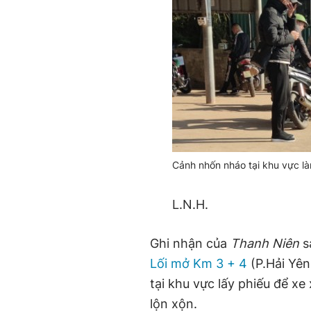
Cảnh nhốn nháo tại khu vực là
L.N.H.
Ghi nhận của
Thanh Niên
sa
Lối mở Km 3 + 4
(P.Hải Yên
tại khu vực lấy phiếu để xe
lộn xộn.