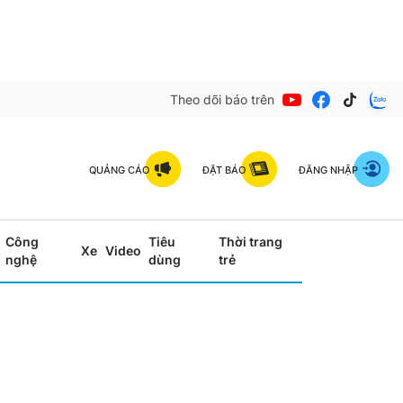
Theo dõi báo trên
QUẢNG CÁO
ĐẶT BÁO
ĐĂNG NHẬP
Công
Tiêu
Thời trang
Xe
Video
nghệ
dùng
trẻ