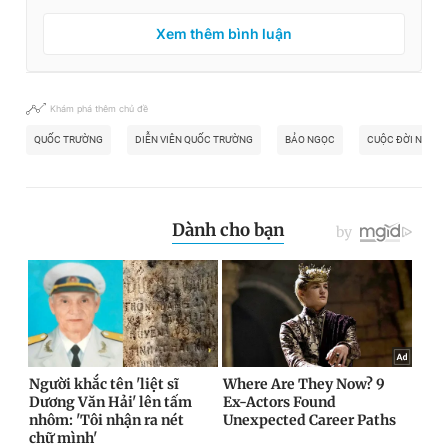
Xem thêm bình luận
Khám phá thêm chủ đề
QUỐC TRƯỜNG
DIỄN VIÊN QUỐC TRƯỜNG
BẢO NGỌC
CUỘC ĐỜI NỞ HO