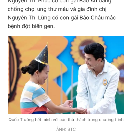
Nguyễn Thị Phúc có con gái Bảo An đang
chống chọi ung thư máu và gia đình chị
Nguyễn Thị Lừng có con gái Bảo Châu mắc
Đọc Thanh Niên trên điện thoại
bệnh đột biến gen.
Theo dõi báo trên
Hotline
Liên hệ quảng cáo
0906 645 777
0908 780 404
Đặt báo
Quảng cáo
RSS
Tòa soạn
Chính sách bảo
Tổng biên tập: Nguyễn Ngọc Toàn
Phó tổng biên tập thường trực: Hải Thành
Phó tổng biên tập: Lâm Hiếu Dũng
Quốc Trường hết mình với các thử thách trong chương trình
Phó tổng biên tập: Trần Việt Hưng
Tổng thư ký tòa soạn: Đức Trung
ẢNH: BTC