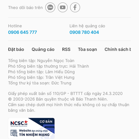
Theo dõi báo trên
Hotline
Liên hệ quảng cáo
0906 645 777
0908 780 404
Đặt báo
Quảng cáo
RSS
Tòa soạn
Chính sách bảo
Tổng biên tập: Nguyễn Ngọc Toàn
Phó tổng biên tập thường trực: Hải Thành
Phó tổng biên tập: Lâm Hiếu Dũng
Phó tổng biên tập: Trần Việt Hưng
Tổng thư ký tòa soạn: Đức Trung
Giấy phép xuất bản số 110/GP - BTTTT cấp ngày 24.3.2020
© 2003-2026 Bản quyền thuộc về Báo Thanh Niên.
Cấm sao chép dưới mọi hình thức nếu không có sự chấp thuận
bằng văn bản.