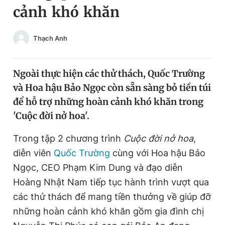
cảnh khó khăn
Chuyên mục khác
Tin đã xem
Chào ngày mới
Tin 24h
Thạch Anh
Đăng xuất
Tin thị trường
Tin 360
Ngoài thực hiện các thử thách, Quốc Trường
và Hoa hậu Bảo Ngọc còn sẵn sàng bỏ tiền túi
Video
Magazine
để hỗ trợ những hoàn cảnh khó khăn trong
'Cuộc đời nở hoa'.
Sản phẩm khác
Trong tập 2 chương trình
Cuộc đời nở hoa
,
diễn viên
Quốc Trường
cùng với Hoa hậu Bảo
Tiện ích
Bạn cần biết
Ngọc, CEO Phạm Kim Dung và đạo diễn
Hoàng Nhật Nam tiếp tục hành trình vượt qua
Thông tin tòa soạn
Liên hệ quảng cáo
các thử thách để mang tiền thưởng về giúp đỡ
những hoàn cảnh khó khăn gồm gia đình chị