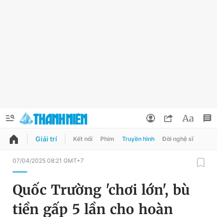
Giải trí
Kết nối
Phim
Truyền hình
Đời nghệ sĩ
QUẢNG CÁO
ĐẶT BÁO
07/04/2025 08:21 GMT+7
Thông tin tài khoản
Quốc Trường 'chơi lớn', bù
Đổi mật khẩu
Chuyên mục
tiền gấp 5 lần cho hoàn
Tin đã lưu