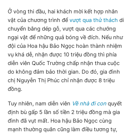
Giấy phép xuất bản số 110/GP - BTTTT cấp ngày 24.3.2020
Ở vòng thi đầu, hai khách mời kết hợp nhân
© 2003-2026 Bản quyền thuộc về Báo Thanh Niên. Cấm sao
chép dưới mọi hình thức nếu không có sự chấp thuận bằng văn
vật của chương trình để
vượt qua thử thách
di
bản. Phát triển bởi ePi Technologies, JSC.
chuyển bằng dép gỗ, vượt qua các chướng
ngại vật để những quả bóng về đích. Nếu như
đội của Hoa hậu Bảo Ngọc hoàn thành nhiệm
vụ khá dễ, nhận được 10 triệu đồng thì phía
diễn viên Quốc Trường chấp nhận thua cuộc
do không đảm bảo thời gian. Do đó, gia đình
chị Nguyễn Thị Phúc chỉ nhận được 8 triệu
đồng.
Tuy nhiên, nam diễn viên
Về nhà đi con
quyết
định bù gấp 5 lần số tiền 2 triệu đồng mà gia
đình đã vụt mất. Hoa hậu Bảo Ngọc cùng
mạnh thường quân cũng làm điều tương tự,