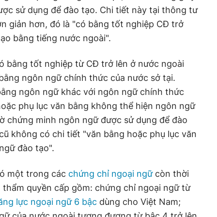
c sử dụng để đào tạo. Chi tiết này tại thông tư
n giản hơn, đó là "có bằng tốt nghiệp CĐ trở
tạo bằng tiếng nước ngoài".
có bằng tốt nghiệp từ CĐ trở lên ở nước ngoài
bằng ngôn ngữ chính thức của nước sở tại.
ằng ngôn ngữ khác với ngôn ngữ chính thức
 hoặc phụ lục văn bằng không thể hiện ngôn ngữ
 tờ chứng minh ngôn ngữ được sử dụng để đào
 cũ không có chi tiết "văn bằng hoặc phụ lục văn
ngữ đào tạo".
có một trong các
chứng chỉ ngoại ngữ
còn thời
ó thẩm quyền cấp gồm: chứng chỉ ngoại ngữ từ
ng lực ngoại ngữ 6 bậc
dùng cho Việt Nam;
gữ của nước ngoài tương đương từ bậc 4 trở lên