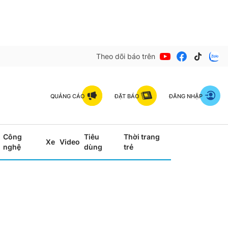
Theo dõi báo trên
QUẢNG CÁO
ĐẶT BÁO
ĐĂNG NHẬP
Công
Tiêu
Thời trang
Xe
Video
nghệ
dùng
trẻ