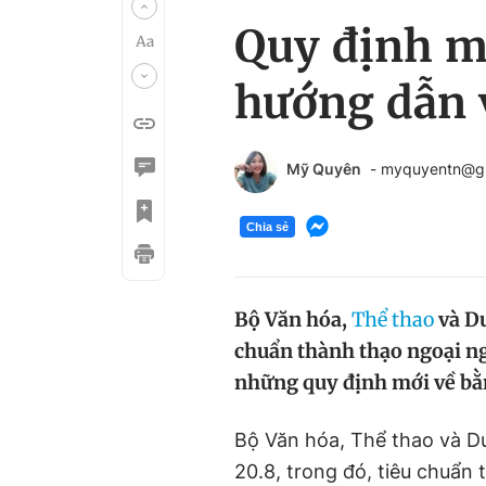
Quy định mớ
hướng dẫn v
Mỹ Quyên
- myquyentn@g
Chia sẻ
Bộ Văn hóa,
Thể thao
và Du
chuẩn thành thạo ngoại ng
những quy định mới về bằn
Bộ Văn hóa, Thể thao và D
20.8, trong đó, tiêu chuẩn