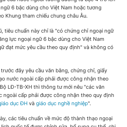
 ngữ 6 bậc dùng cho Việt Nam hoặc tương
heo Khung tham chiếu chung châu Âu.
ũ, tiêu chuẩn này chỉ là "có chứng chỉ ngoại ngữ
năng lực ngoại ngữ 6 bậc dùng cho Việt Nam
gữ đạt mức yêu cầu theo quy định" và không có
 trước đây yêu cầu văn bằng, chứng chỉ, giấy
ạo nước ngoài cấp phải được công nhận theo
Bộ LĐ-TB-XH thì thông tư mới nêu "các văn
c ngoài cấp phải được công nhận theo quy định
giáo dục ĐH
và
giáo dục nghề nghiệp
".
này, các tiêu chuẩn về mức độ thành thạo ngoại
lịch quốc tế được chỉnh sửa, bổ sung cụ thể, chi