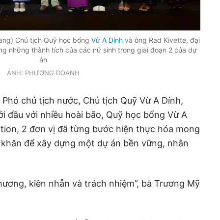
sang) Chủ tịch Quỹ học bổng
Vừ A Dính
và ông Rad Kivette, đại
ng những thành tích của các nữ sinh trong giai đoạn 2 của dự
án
ẢNH: PHƯƠNG DOANH
Phó chủ tịch nước, Chủ tịch Quỹ Vừ A Dính,
ởi đầu với nhiều hoài bão, Quỹ học bổng Vừ A
tion, 2 đơn vị đã từng bước hiện thực hóa mong
ó khăn để xây dựng một dự án bền vững, nhân
thương, kiên nhẫn và trách nhiệm”, bà Trương Mỹ