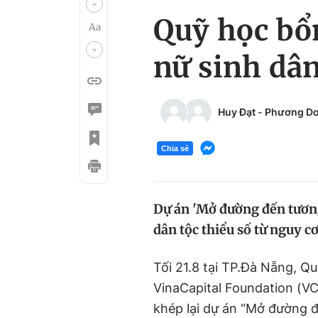
Quỹ học bổ
nữ sinh dân
Huy Đạt
-
Phương D
Chia sẻ
Dự án 'Mở đường đến tương
dân tộc thiểu số từ nguy cơ 
Tối 21.8 tại TP.Đà Nẵng, Q
VinaCapital Foundation (VC
khép lại dự án “Mở đường đế