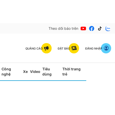
Theo dõi báo trên
QUẢNG CÁO
ĐẶT BÁO
ĐĂNG NHẬP
Công
Tiêu
Thời trang
Xe
Video
nghệ
dùng
trẻ