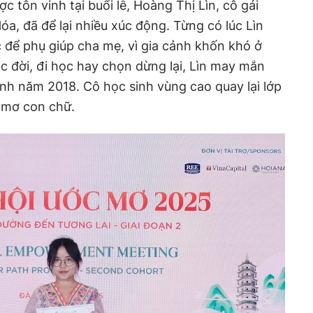
 tôn vinh tại buổi lễ, Hoàng Thị Lìn, cô gái
a, đã để lại nhiều xúc động. Từng có lúc Lìn
c để phụ giúp cha mẹ, vì gia cảnh khốn khó ở
c đời, đi học hay chọn dừng lại, Lìn may mắn
rình năm 2018.
Cô học sinh vùng cao quay lại lớp
c mơ con chữ.