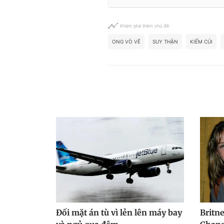
Khám phá thêm chủ đề
ONG VÒ VẼ
SUY THẬN
KIẾM CỦI