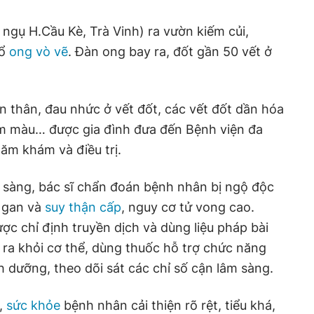
, ngụ H.Cầu Kè, Trà Vinh) ra vườn kiếm củi,
tổ
ong vò vẽ
. Đàn ong bay ra, đốt gần 50 vết ở
n thân, đau nhức ở vết đốt, các vết đốt dần hóa
 sậm màu… được gia đình đưa đến Bệnh viện đa
m khám và điều trị.
sàng, bác sĩ chẩn đoán bệnh nhân bị ngộ độc
 gan và
suy thận cấp
, nguy cơ tử vong cao.
ợc chỉ định truyền dịch và dùng liệu pháp bài
ố ra khỏi cơ thể, dùng thuốc hỗ trợ chức năng
h dưỡng, theo dõi sát các chỉ số cận lâm sàng.
c,
sức khỏe
bệnh nhân cải thiện rõ rệt, tiểu khá,