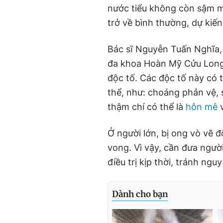
nước tiểu không còn sậm m
trở về bình thường, dự kiến
Bác sĩ Nguyễn Tuấn Nghĩa,
đa khoa Hoàn Mỹ Cửu Long,
độc tố. Các độc tố này có 
thể, như: choáng phản vệ, 
thậm chí có thể là
hôn mê
v
Ở người lớn, bị ong vò vẽ đ
vong. Vì vậy, cần đưa ngườ
điều trị kịp thời, tránh ngu