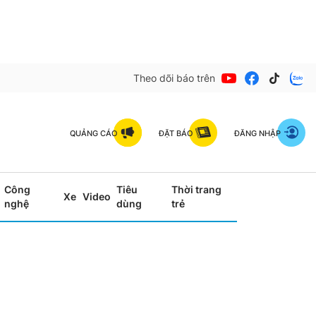
Theo dõi báo trên
QUẢNG CÁO
ĐẶT BÁO
ĐĂNG NHẬP
Công
Tiêu
Thời trang
Xe
Video
nghệ
dùng
trẻ