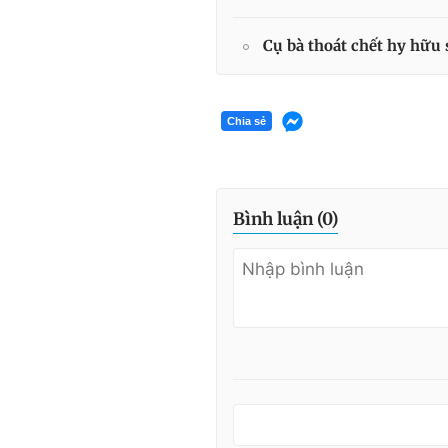
Cụ bà thoát chết hy hữu 
Chia sẻ
Bình luận (
0
)