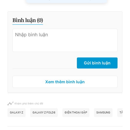
Bình luận (
0
)
Gửi bình luận
Xem thêm bình luận
Khám phá thêm chủ đề
GALAXY Z
GALAXY Z FOLD8
ĐIỆN THOẠI GẬP
SAMSUNG
TĂNG G