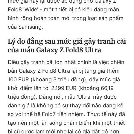
mức giá này lại được áp dụng cho Galaxy Z
Fold8 'Wide' - một thiết bị có kiểu dáng màn
hình rộng hoàn toàn mới trong loạt sản phẩm
Đọc Thanh Niên trên điện thoại
của Samsung.
Lý do đằng sau mức giá gây tranh cãi
của mẫu Galaxy Z Fold8 Ultra
Theo dõi báo trên
Điều gây tranh cãi lớn nhất chính là việc phiên
bản Galaxy Z Fold8 Ultra lại bị tăng giá thêm
Hotline
Liên hệ quảng cáo
100 EUR (khoảng 3 triệu đồng), đẩy mức giá
0906 645 777
0908 780 404
khởi điểm lên tới 2.199 EUR (khoảng 66,19
triệu đồng). Đáng nói, mẫu 'Ultra' này được
Đặt báo
Quảng cáo
RSS
Tòa soạn
Chính sách bảo
đánh giá là không có sự thay đổi nào đáng kể
Tổng biên tập: Nguyễn Ngọc Toàn
so với thế hệ Fold7 tiền nhiệm. Thực tế này đã
Phó tổng biên tập thường trực: Hải Thành
Phó tổng biên tập: Lâm Hiếu Dũng
tạo nên một làn sóng châm biếm khi một thiết
Phó tổng biên tập: Trần Việt Hưng
Tổng thư ký tòa soạn: Đức Trung
bị cũ được làm mới nhẹ lại có giá đắt đỏ hơn