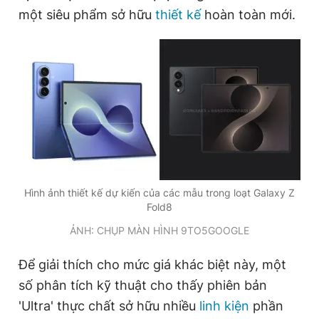
một siêu phẩm sở hữu
thiết kế
hoàn toàn mới.
Giấy phép xuất bản số 110/GP - BTTTT cấp ngày 24.3.2020
© 2003-2026 Bản quyền thuộc về Báo Thanh Niên. Cấm sao
chép dưới mọi hình thức nếu không có sự chấp thuận bằng văn
bản. Phát triển bởi ePi Technologies, JSC.
Hình ảnh thiết kế dự kiến của các mẫu trong loạt Galaxy Z
Fold8
ẢNH: CHỤP MÀN HÌNH 9TO5GOOGLE
Để giải thích cho mức giá khác biệt này, một
số phân tích kỹ thuật cho thấy phiên bản
'Ultra' thực chất sở hữu nhiều
linh kiện
phần