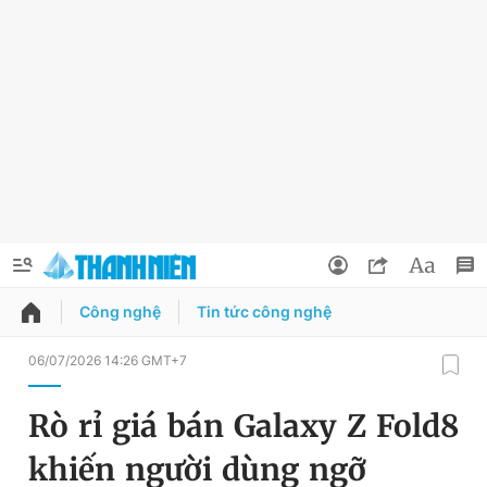
Công nghệ
Tin tức công nghệ
QUẢNG CÁO
ĐẶT BÁO
06/07/2026 14:26 GMT+7
Thông tin tài khoản
Rò rỉ giá bán Galaxy Z Fold8
Đổi mật khẩu
Chuyên mục
khiến người dùng ngỡ
Tin đã lưu