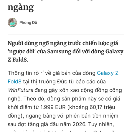
ngàng
Chuyên mục khác
Tin đã xem
Chào ngày mới
Tin 24h
Phong Đỗ
Đăng xuất
Tin thị trường
Tin 360
Người dùng ngỡ ngàng trước chiến lược giá
'ngược đời' của Samsung đối với dòng Galaxy
Video
Magazine
Z Fold8.
Thông tin rò rỉ về giá bán của dòng
Galaxy Z
Sản phẩm khác
Fold8
tại thị trường Đức từ báo cáo của
Tiện ích
WinFuture
đang gây xôn xao cộng đồng công
Bạn cần biết
nghệ. Theo đó, dòng sản phẩm này sẽ có giá
khởi điểm từ 1.999 EUR (khoảng 60,17 triệu
Thông tin tòa soạn
Liên hệ quảng cáo
đồng), ngang bằng với phiên bản tiền nhiệm
sau đợt tăng giá đầu năm 2026. Tuy nhiên,