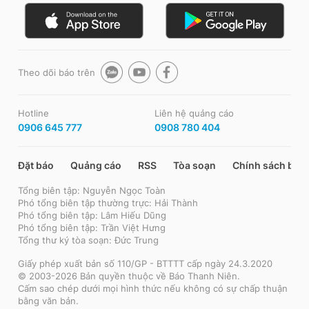
Theo dõi báo trên
Hotline
Liên hệ quảng cáo
0906 645 777
0908 780 404
Đặt báo
Quảng cáo
RSS
Tòa soạn
Chính sách bảo
Tổng biên tập: Nguyễn Ngọc Toàn
Phó tổng biên tập thường trực: Hải Thành
Phó tổng biên tập: Lâm Hiếu Dũng
Phó tổng biên tập: Trần Việt Hưng
Tổng thư ký tòa soạn: Đức Trung
Giấy phép xuất bản số 110/GP - BTTTT cấp ngày 24.3.2020
© 2003-2026 Bản quyền thuộc về Báo Thanh Niên.
Cấm sao chép dưới mọi hình thức nếu không có sự chấp thuận
bằng văn bản.