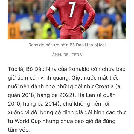
Giấy phép xuất bản số 110/GP - BTTTT cấp ngày 24.3.2020
© 2003-2026 Bản quyền thuộc về Báo Thanh Niên. Cấm sao
chép dưới mọi hình thức nếu không có sự chấp thuận bằng văn
bản. Phát triển bởi ePi Technologies, JSC.
Ronaldo bất lực nhìn Bồ Đào Nha bị loại
ẢNH: REUTERS
Tức là, Bồ Đào Nha của Ronaldo còn chưa bao
giờ tiệm cận vinh quang. Giọt nước mắt tiếc
nuối nên dành cho những đội như Croatia (á
quân 2018, hạng ba 2022), Hà Lan (á quân
2010, hạng ba 2014), chứ không nên rơi
xuống vì đội bóng có định giá đội hình cao thứ
tư World Cup nhưng chưa bao giờ đá đúng
tầm vóc.