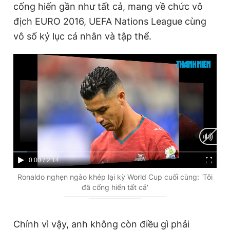
cống hiến gần như tất cả, mang về chức vô
địch EURO 2016, UEFA Nations League cùng
vô số kỷ lục cá nhân và tập thể.
C
0:00
/
D
2:14
u
u
Ronaldo nghẹn ngào khép lại kỳ World Cup cuối cùng: 'Tôi
đã cống hiến tất cả'
r
r
r
a
e
t
Chính vì vậy, anh không còn điều gì phải