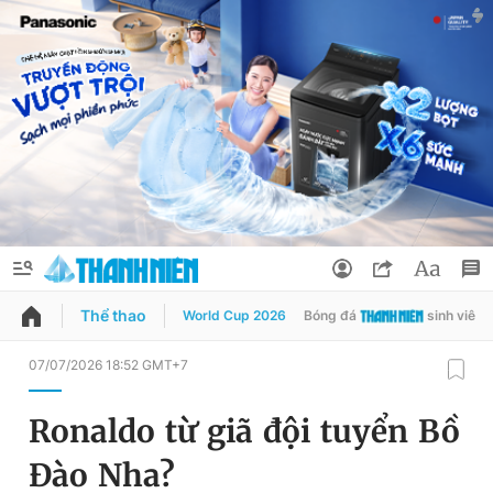
Thể thao
World Cup 2026
Bóng đá
sinh viên
QUẢNG CÁO
ĐẶT BÁO
07/07/2026 18:52 GMT+7
Thông tin tài khoản
Ronaldo từ giã đội tuyển Bồ
Đổi mật khẩu
Chuyên mục
Đào Nha?
Tin đã lưu