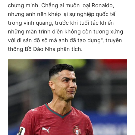
chứng minh. Chẳng ai muốn loại Ronaldo,
n
i
nhưng anh nên khép lại sự nghiệp quốc tế
t
o
trong vinh quang, trước khi tuổi tác khiến
T
n
những màn trình diễn không còn tương xứng
i
với di sản đồ sộ mà anh đã tạo dựng", truyền
m
thông Bồ Đào Nha phân tích.
e