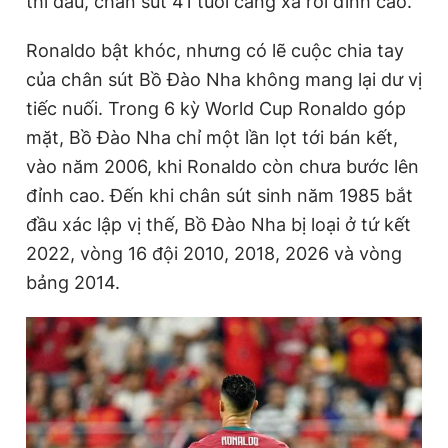
thi đấu, chân sút 41 tuổi càng xa rời đỉnh cao.
Ronaldo bật khóc, nhưng có lẽ cuộc chia tay
Đọc Thanh Niên trên điện thoại
của chân sút Bồ Đào Nha không mang lại dư vị
tiếc nuối. Trong 6 kỳ World Cup Ronaldo góp
mặt, Bồ Đào Nha chỉ một lần lọt tới bán kết,
vào năm 2006, khi Ronaldo còn chưa bước lên
Theo dõi báo trên
đỉnh cao. Đến khi chân sút sinh năm 1985 bắt
đầu xác lập vị thế, Bồ Đào Nha bị loại ở tứ kết
Hotline
Liên hệ quảng cáo
2022, vòng 16 đội 2010, 2018, 2026 và vòng
0906 645 777
0908 780 404
bảng 2014.
Đặt báo
Quảng cáo
RSS
Tòa soạn
Chính sách bảo
Tổng biên tập: Nguyễn Ngọc Toàn
Phó tổng biên tập thường trực: Hải Thành
Phó tổng biên tập: Lâm Hiếu Dũng
Phó tổng biên tập: Trần Việt Hưng
Tổng thư ký tòa soạn: Đức Trung