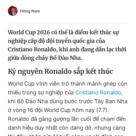
Chuyên mục khác
Hồng Nam
Tin đã xem
Chào ngày mới
Tin 24h
Đăng xuất
World Cup 2026 có thể là điểm kết thúc sự
Tin thị trường
Tin 360
nghiệp cấp độ đội tuyển quốc gia của
Cristiano Ronaldo, khi anh đang dần lạc thời
giữa dòng chảy Bồ Đào Nha.
Video
Magazine
Kỷ nguyên Ronaldo sắp kết thúc
Sản phẩm khác
World Cup vĩnh viễn trở thành mảnh ghép còn
thiếu trong sự nghiệp của
Cristiano Ronaldo
,
Tiện ích
Bạn cần biết
khi Bồ Đào Nha dừng bước trước Tây Ban Nha
ở vòng 16 đội World Cup hôm nay (7.7).
Thông tin tòa soạn
Liên hệ quảng cáo
Ronaldo đã gắng gượng lần cuối để chạm đến
danh hiệu duy nhất còn dang dở, nhưng càng