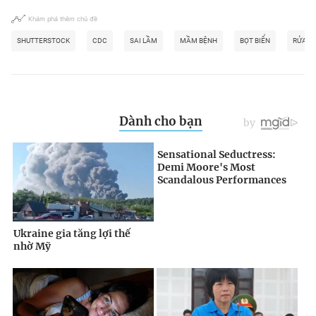
Khám phá thêm chủ đề
SHUTTERSTOCK
CDC
SAI LẦM
MẦM BỆNH
BỌT BIỂN
RỬA T