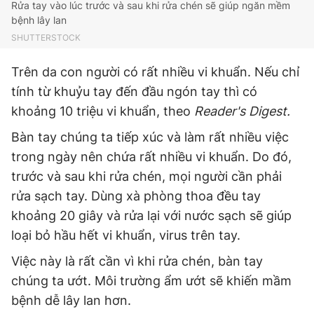
Rửa tay vào lúc trước và sau khi rửa chén sẽ giúp ngăn mềm
Giấy phép xuất bản số 110/GP - BTTTT cấp ngày 24.3.2020
bệnh lây lan
© 2003-2026 Bản quyền thuộc về Báo Thanh Niên. Cấm sao
SHUTTERSTOCK
chép dưới mọi hình thức nếu không có sự chấp thuận bằng văn
bản. Phát triển bởi ePi Technologies, JSC.
Trên da con người có rất nhiều vi khuẩn. Nếu chỉ
tính từ khuỷu tay đến đầu ngón tay thì có
khoảng 10 triệu vi khuẩn, theo
Reader's Digest.
Bàn tay chúng ta tiếp xúc và làm rất nhiều việc
trong ngày nên chứa rất nhiều vi khuẩn. Do đó,
trước và sau khi rửa chén, mọi người cần phải
rửa sạch tay. Dùng xà phòng thoa đều tay
khoảng 20 giây và rửa lại với nước sạch sẽ giúp
loại bỏ hầu hết vi khuẩn, virus trên tay.
Việc này là rất cần vì khi rửa chén, bàn tay
chúng ta ướt. Môi trường ẩm ướt sẽ khiến mầm
bệnh dễ lây lan hơn.