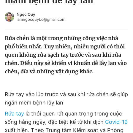
mầm bệnh dễ lây lan
Chuyên mục khác
Tin đã xem
Ngọc Quý
lamngocquybc@gmail.com
Chào ngày mới
Tin 24h
Đăng xuất
Rửa chén là một trong những công việc nhà
Tin thị trường
Tin 360
phổ biến nhất. Tuy nhiên, nhiều người có thói
quen không rửa sạch tay trước và sau khi rửa
Video
Magazine
chén. Điều này sẽ khiến vi khuẩn dễ lây lan vào
chén, dĩa và những vật dụng khác.
Sản phẩm khác
Tiện ích
Bạn cần biết
Rửa tay vào lúc trước và sau khi rửa chén sẽ giúp
ngăn mềm bệnh lây lan
Thông tin tòa soạn
Liên hệ quảng cáo
Rửa tay
là thói quen rất quan trọng trong cuộc
sống hằng ngày, đặc biệt kể từ khi dịch
Covid-19
xuất hiện. Theo Trung tâm Kiểm soát và Phòng