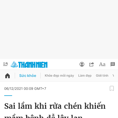
Sức khỏe
Khỏe đẹp mỗi ngày
Làm đẹp
Giới tính
Y t
QUẢNG CÁO
ĐẶT BÁO
06/12/2021 00:09 GMT+7
Thông tin tài khoản
Sai lầm khi rửa chén khiến
Đổi mật khẩu
Chuyên mục
Tin đã lưu