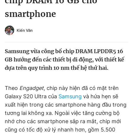
chip DRAM 16 GB cho
Chuyên mục khác
smartphone
Tin đã xem
Chào ngày mới
Tin 24h
Đăng xuất
Kiến Văn
Tin thị trường
Tin 360
Samsung vừa công bố chip DRAM LPDDR5 16
Video
Magazine
GB hướng đến các thiết bị di động, với thiết kế
dựa trên quy trình 10 nm thế hệ thứ hai.
Sản phẩm khác
Theo
Engadget
, chip này hiện đã có mặt trên
Tiện ích
Bạn cần biết
Galaxy S20 Ultra của
Samsung
và hứa hẹn sẽ
xuất hiện trong các smartphone hàng đầu trong
Thông tin tòa soạn
Liên hệ quảng cáo
tương lai không xa. Ngoài việc tăng cường bộ
nhớ cho các smartphone sắp ra mắt, chip mới
cũng có tốc độ xử lý nhanh hơn, gồm 5.500