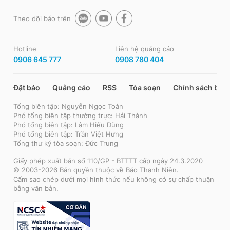
Theo dõi báo trên
Hotline
Liên hệ quảng cáo
0906 645 777
0908 780 404
Đặt báo
Quảng cáo
RSS
Tòa soạn
Chính sách bảo
Tổng biên tập: Nguyễn Ngọc Toàn
Phó tổng biên tập thường trực: Hải Thành
Phó tổng biên tập: Lâm Hiếu Dũng
Phó tổng biên tập: Trần Việt Hưng
Tổng thư ký tòa soạn: Đức Trung
Giấy phép xuất bản số 110/GP - BTTTT cấp ngày 24.3.2020
© 2003-2026 Bản quyền thuộc về Báo Thanh Niên.
Cấm sao chép dưới mọi hình thức nếu không có sự chấp thuận
bằng văn bản.