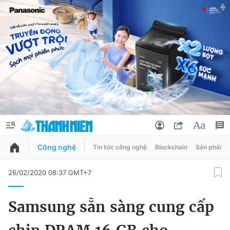
Công nghệ
Tin tức công nghệ
Blockchain
Sản phẩm
QUẢNG CÁO
ĐẶT BÁO
26/02/2020 08:37 GMT+7
Thông tin tài khoản
Samsung sẵn sàng cung cấp
Đổi mật khẩu
Chuyên mục
Tin đã lưu