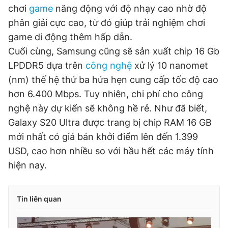
chơi
game
năng động với độ nhạy cao nhờ độ
Giấy phép xuất bản số 110/GP - BTTTT cấp ngày 24.3.2020
© 2003-2026 Bản quyền thuộc về Báo Thanh Niên. Cấm sao
phân giải cực cao, từ đó giúp trải nghiệm chơi
chép dưới mọi hình thức nếu không có sự chấp thuận bằng văn
game di động thêm hấp dẫn.
bản. Phát triển bởi ePi Technologies, JSC.
Cuối cùng, Samsung cũng sẽ sản xuất chip 16 Gb
LPDDR5 dựa trên
công nghệ
xử lý 10 nanomet
(nm) thế hệ thứ ba hứa hẹn cung cấp tốc độ cao
hơn 6.400 Mbps. Tuy nhiên, chi phí cho công
nghệ này dự kiến sẽ không hề rẻ. Như đã biết,
Galaxy S20 Ultra được trang bị chip RAM 16 GB
mới nhất có giá bán khởi điểm lên đến 1.399
USD, cao hơn nhiều so với hầu hết các máy tính
hiện nay.
Tin liên quan