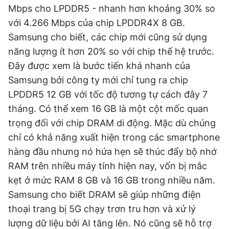
Mbps cho LPDDR5 - nhanh hơn khoảng 30% so
với 4.266 Mbps của chip LPDDR4X 8 GB.
Đọc Thanh Niên trên điện thoại
Samsung cho biết, các chip mới cũng sử dụng
năng lượng ít hơn 20% so với chip thế hệ trước.
Đây được xem là bước tiến khá nhanh của
Samsung bởi công ty mới chỉ tung ra chip
LPDDR5 12 GB với tốc độ tương tự cách đây 7
Theo dõi báo trên
tháng. Có thể xem 16 GB là một cột mốc quan
trọng đối với chip DRAM di động. Mặc dù chúng
Hotline
Liên hệ quảng cáo
chỉ có khả năng xuất hiện trong các smartphone
0906 645 777
0908 780 404
hàng đầu nhưng nó hứa hẹn sẽ thúc đẩy bộ nhớ
RAM trên nhiều máy tính hiện nay, vốn bị mắc
Đặt báo
Quảng cáo
RSS
Tòa soạn
Chính sách bảo
kẹt ở mức RAM 8 GB và 16 GB trong nhiều năm.
Tổng biên tập: Nguyễn Ngọc Toàn
Samsung cho biết DRAM sẽ giúp những điện
Phó tổng biên tập thường trực: Hải Thành
Phó tổng biên tập: Lâm Hiếu Dũng
thoại trang bị 5G chạy trơn tru hơn và xử lý
Phó tổng biên tập: Trần Việt Hưng
Tổng thư ký tòa soạn: Đức Trung
lượng dữ liệu bởi AI tăng lên. Nó cũng sẽ hỗ trợ