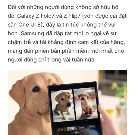
Đối với những người dùng không sở hữu bộ
đôi Galaxy Z Fold7 và Z Flip7 (vốn được cài đặt
Đọc Thanh Niên trên điện thoại
sẵn One UI 8), đây là tin tức không thể vui
hơn. Samsung đã dập tắt mọi lo ngại về sự
chậm trễ và tái khẳng định cam kết của hãng,
mang đến phiên bản phần mềm mới nhất cho
Theo dõi báo trên
người dùng chỉ trong vài tuần nữa.
Hotline
Liên hệ quảng cáo
0906 645 777
0908 780 404
Đặt báo
Quảng cáo
RSS
Tòa soạn
Chính sách bảo
Tổng biên tập: Nguyễn Ngọc Toàn
Phó tổng biên tập thường trực: Hải Thành
Phó tổng biên tập: Lâm Hiếu Dũng
Phó tổng biên tập: Trần Việt Hưng
Tổng thư ký tòa soạn: Đức Trung