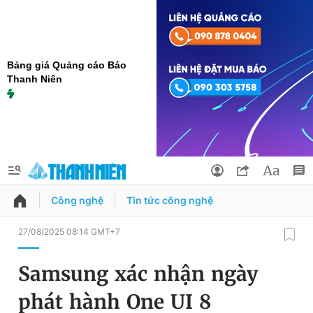
Bảng giá Quảng cáo Báo
Thanh Niên
Công nghệ
Tin tức công nghệ
QUẢNG CÁO
ĐẶT BÁO
27/08/2025 08:14 GMT+7
Thông tin tài khoản
Samsung xác nhận ngày
Đổi mật khẩu
Chuyên mục
phát hành One UI 8
Tin đã lưu