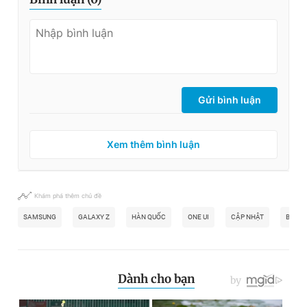
Gửi bình luận
Xem thêm bình luận
Khám phá thêm chủ đề
SAMSUNG
GALAXY Z
HÀN QUỐC
ONE UI
CẬP NHẬT
BẢN C