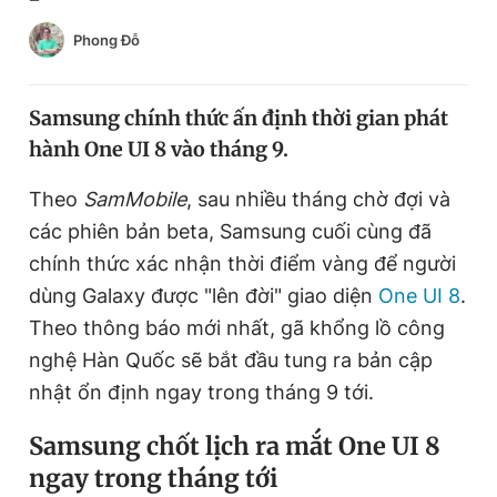
Chuyên mục khác
Phong Đỗ
Tin đã xem
Chào ngày mới
Tin 24h
Đăng xuất
Samsung chính thức ấn định thời gian phát
Tin thị trường
Tin 360
hành One UI 8 vào tháng 9.
Theo
SamMobile
, sau nhiều tháng chờ đợi và
Video
Magazine
các phiên bản beta, Samsung cuối cùng đã
chính thức xác nhận thời điểm vàng để người
dùng Galaxy được "lên đời" giao diện
One UI 8
.
Sản phẩm khác
Theo thông báo mới nhất, gã khổng lồ công
Tiện ích
Bạn cần biết
nghệ Hàn Quốc sẽ bắt đầu tung ra bản cập
nhật ổn định ngay trong tháng 9 tới.
Thông tin tòa soạn
Liên hệ quảng cáo
Samsung chốt lịch ra mắt One UI 8
ngay trong tháng tới