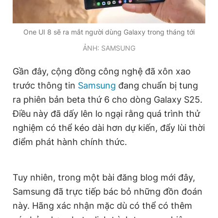
Giấy phép xuất bản số 110/GP - BTTTT cấp ngày 24.3.2020
© 2003-2026 Bản quyền thuộc về Báo Thanh Niên. Cấm sao
chép dưới mọi hình thức nếu không có sự chấp thuận bằng văn
One UI 8 sẽ ra mắt người dùng Galaxy trong tháng tới
bản. Phát triển bởi ePi Technologies, JSC.
ẢNH: SAMSUNG
Gần đây, cộng đồng công nghệ đã xôn xao
trước thông tin
Samsung
đang chuẩn bị tung
ra phiên bản beta thứ 6 cho dòng Galaxy S25.
Điều này đã dấy lên lo ngại rằng quá trình thử
nghiệm có thể kéo dài hơn dự kiến, đẩy lùi thời
điểm phát hành chính thức.
Tuy nhiên, trong một bài đăng blog mới đây,
Samsung đã trực tiếp bác bỏ những đồn đoán
này. Hãng xác nhận mặc dù có thể có thêm