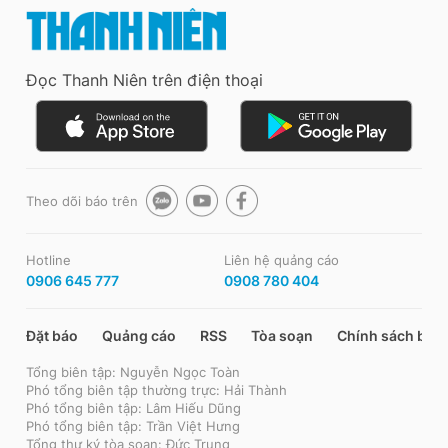
Đọc Thanh Niên trên điện thoại
Theo dõi báo trên
Hotline
Liên hệ quảng cáo
0906 645 777
0908 780 404
Đặt báo
Quảng cáo
RSS
Tòa soạn
Chính sách bảo
Tổng biên tập: Nguyễn Ngọc Toàn
Phó tổng biên tập thường trực: Hải Thành
Phó tổng biên tập: Lâm Hiếu Dũng
Phó tổng biên tập: Trần Việt Hưng
Tổng thư ký tòa soạn: Đức Trung