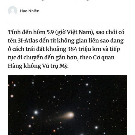
Chuyên mục khác
Hạo Nhiên
Tin đã xem
Chào ngày mới
Tin 24h
Đăng xuất
Tính đến hôm 5.9 (giờ Việt Nam), sao chổi có
Tin thị trường
Tin 360
tên 3I-Atlas đến từ không gian liên sao đang
ở cách trái đất khoảng 384 triệu km và tiếp
tục di chuyển đến gần hơn, theo Cơ quan
Video
Magazine
Hàng không Vũ trụ Mỹ.
Sản phẩm khác
Tiện ích
Bạn cần biết
Thông tin tòa soạn
Liên hệ quảng cáo