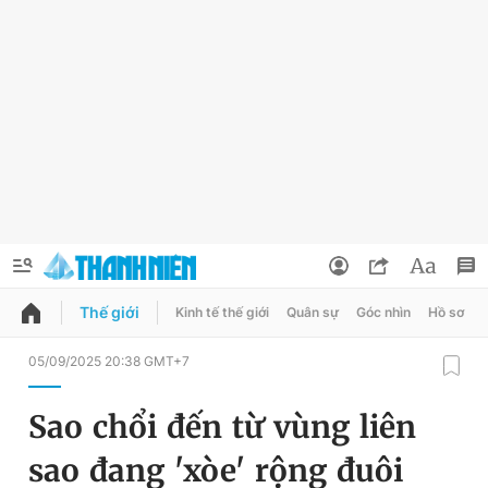
Thế giới
Kinh tế thế giới
Quân sự
Góc nhìn
Hồ sơ
QUẢNG CÁO
ĐẶT BÁO
05/09/2025 20:38 GMT+7
Thông tin tài khoản
Sao chổi đến từ vùng liên
Đổi mật khẩu
Chuyên mục
sao đang 'xòe' rộng đuôi
Tin đã lưu