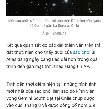
Đọc Thanh Niên trên điện thoại
Một sao chổi lướt qua bầu trời bên trên Đài thiên văn quốc
tế Gemini gần La Serena, Chile
ẢNH: NOIRLAB
Kết quả quan sát do các đài thiên văn trên trái
Theo dõi báo trên
đất thực hiện cho thấy đuôi của
sao chổi
3I-
Atlas đang ngày càng kéo dài hơn trong quá
Hotline
Liên hệ quảng cáo
0906 645 777
0908 780 404
trình đến gần mặt trời, theo Hãng tin AP.
Đặt báo
Quảng cáo
RSS
Tòa soạn
Chính sách bảo
Tính đến thời điểm hiện tại, những hình ảnh
Tổng biên tập: Nguyễn Ngọc Toàn
mới nhất của sao chổi liên sao do kính viễn
Phó tổng biên tập thường trực: Hải Thành
Phó tổng biên tập: Lâm Hiếu Dũng
vọng Gemini South đặt tại Chile chụp được
Phó tổng biên tập: Trần Việt Hưng
vào cuối tháng 8 và được công bố hôm 5.9
Tổng thư ký tòa soạn: Đức Trung