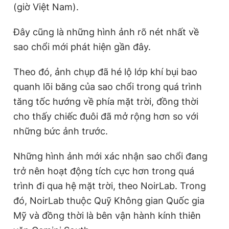
(giờ Việt Nam).
Giấy phép xuất bản số 110/GP - BTTTT cấp ngày 24.3.2020
© 2003-2026 Bản quyền thuộc về Báo Thanh Niên. Cấm sao
chép dưới mọi hình thức nếu không có sự chấp thuận bằng văn
Đây cũng là những hình ảnh rõ nét nhất về
bản. Phát triển bởi ePi Technologies, JSC.
sao chổi mới phát hiện gần đây.
Theo đó, ảnh chụp đã hé lộ lớp khí bụi bao
quanh lõi băng của sao chổi trong quá trình
tăng tốc hướng về phía mặt trời, đồng thời
cho thấy chiếc đuôi đã mở rộng hơn so với
những bức ảnh trước.
Những hình ảnh mới xác nhận sao chổi đang
trở nên hoạt động tích cực hơn trong quá
trình đi qua hệ mặt trời, theo NoirLab. Trong
đó, NoirLab thuộc Quỹ Không gian Quốc gia
Mỹ và đồng thời là bên vận hành kính thiên