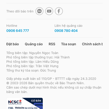
Theo dõi báo trên
Hotline
Liên hệ quảng cáo
0906 645 777
0908 780 404
Đặt báo
Quảng cáo
RSS
Tòa soạn
Chính sách bảo
Tổng biên tập: Nguyễn Ngọc Toàn
Phó tổng biên tập thường trực: Hải Thành
Phó tổng biên tập: Lâm Hiếu Dũng
Phó tổng biên tập: Trần Việt Hưng
Tổng thư ký tòa soạn: Đức Trung
Giấy phép xuất bản số 110/GP - BTTTT cấp ngày 24.3.2020
© 2003-2026 Bản quyền thuộc về Báo Thanh Niên.
Cấm sao chép dưới mọi hình thức nếu không có sự chấp thuận
bằng văn bản.