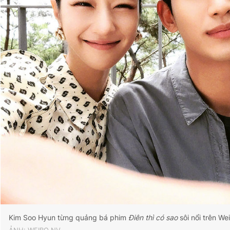
Giấy phép xuất bản số 110/GP - BTTTT cấp ngày 24.3.2020
© 2003-2026 Bản quyền thuộc về Báo Thanh Niên. Cấm sao
chép dưới mọi hình thức nếu không có sự chấp thuận bằng văn
bản. Phát triển bởi ePi Technologies, JSC.
Kim Soo Hyun từng quảng bá phim
Điên thì có sao
sôi nổi trên We