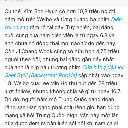
ẢNH: WEIBO NV
Cụ thể, Kim Soo Hyun có hơn 10,8 triệu người
hâm mộ trên Weibo và từng quảng bá phim
Điên
thì có sao
rầm rộ tại đây. Tuy nhiên, bài đăng
cuối cùng của nam diễn viên là từ ngày 6.8 và
anh chưa có động thái mới nào từ đó đến nay.
Còn Ji Chang Wook cũng sở hữu hơn 4,75 triệu
người theo dõi, nhưng bài đăng gần đây nhất
của anh là clip hậu trường phim
Cửa hàng tiện lợi
Saet Byul (Backstreet Rookie)
cập nhật vào ngày
1.8. Weibo của Lee Min Ho thu hút đến 28 triệu
lượt follow, nhưng không chia sẻ gì từ ngày 16.7.
Do đó, người hâm mộ Trung Quốc đang đoán
rằng sao Hàn đang phải chịu lệnh giới hạn dùng
mạng xã hội Trung Quốc. Nghi vấn này một lần
nữa được đem ra bàn luận sôi nổi khi nam ca sĩ