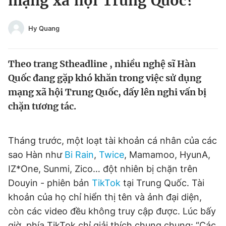
mạng xã hội Trung Quốc?
Chuyên mục khác
Tin đã xem
Hy Quang
Chào ngày mới
Tin 24h
Đăng xuất
Theo trang Stheadline , nhiều nghệ sĩ Hàn
Tin thị trường
Tin 360
Quốc đang gặp khó khăn trong việc sử dụng
mạng xã hội Trung Quốc, dấy lên nghi vấn bị
Video
Magazine
chặn tương tác.
Sản phẩm khác
Tháng trước, một loạt tài khoản cá nhân của các
Tiện ích
Bạn cần biết
sao Hàn như
Bi Rain
,
Twice
, Mamamoo, HyunA,
IZ*One, Sunmi, Zico… đột nhiên bị chặn trên
Douyin - phiên bản
TikTok
tại Trung Quốc. Tài
Thông tin tòa soạn
Liên hệ quảng cáo
khoản của họ chỉ hiển thị tên và ảnh đại diện,
còn các video đều không truy cập được. Lúc bấy
giờ, phía TikTok chỉ giải thích chung chung: “Các