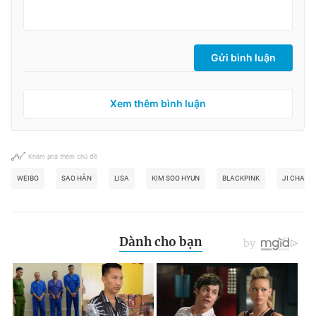
Gửi bình luận
Xem thêm bình luận
Khám phá thêm chủ đề
WEIBO
SAO HÀN
LISA
KIM SOO HYUN
BLACKPINK
JI CHANG