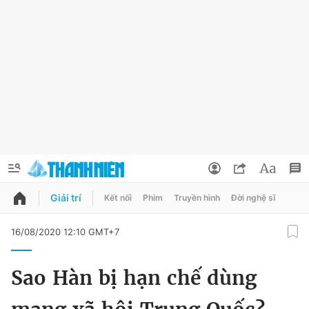
Giải trí
Kết nối
Phim
Truyền hình
Đời nghệ sĩ
QUẢNG CÁO
ĐẶT BÁO
16/08/2020 12:10 GMT+7
Thông tin tài khoản
Sao Hàn bị hạn chế dùng
Đổi mật khẩu
Chuyên mục
Tin đã lưu