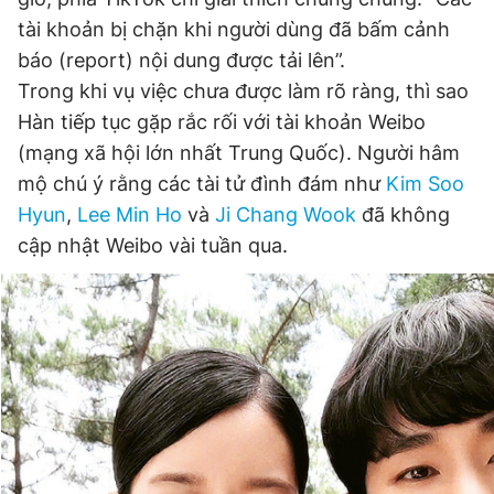
tài khoản bị chặn khi người dùng đã bấm cảnh
báo (report) nội dung được tải lên”.
Đọc Thanh Niên trên điện thoại
Trong khi vụ việc chưa được làm rõ ràng, thì sao
Hàn tiếp tục gặp rắc rối với tài khoản Weibo
(mạng xã hội lớn nhất Trung Quốc). Người hâm
mộ chú ý rằng các tài tử đình đám như
Kim Soo
Theo dõi báo trên
Hyun
,
Lee Min Ho
và
Ji Chang Wook
đã không
cập nhật Weibo vài tuần qua.
Hotline
Liên hệ quảng cáo
0906 645 777
0908 780 404
Đặt báo
Quảng cáo
RSS
Tòa soạn
Chính sách bảo
Tổng biên tập: Nguyễn Ngọc Toàn
Phó tổng biên tập thường trực: Hải Thành
Phó tổng biên tập: Lâm Hiếu Dũng
Phó tổng biên tập: Trần Việt Hưng
Tổng thư ký tòa soạn: Đức Trung