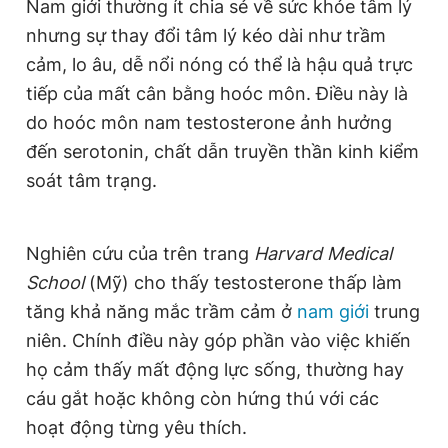
Nam giới thường ít chia sẻ về sức khỏe tâm lý
n
i
nhưng sự thay đổi tâm lý kéo dài như trầm
t
o
cảm, lo âu, dễ nổi nóng có thể là hậu quả trực
T
n
tiếp của mất cân bằng hoóc môn. Điều này là
i
do hoóc môn nam testosterone ảnh hưởng
m
đến serotonin, chất dẫn truyền thần kinh kiểm
e
soát tâm trạng.
Nghiên cứu của trên trang
Harvard Medical
School
(Mỹ) cho thấy testosterone thấp làm
tăng khả năng mắc trầm cảm ở
nam giới
trung
niên. Chính điều này góp phần vào việc khiến
họ cảm thấy mất động lực sống, thường hay
cáu gắt hoặc không còn hứng thú với các
hoạt động từng yêu thích.