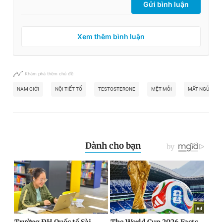
Gửi bình luận
Xem thêm bình luận
Khám phá thêm chủ đề
NAM GIỚI
NỘI TIẾT TỐ
TESTOSTERONE
MỆT MỎI
MẤT NGỦ