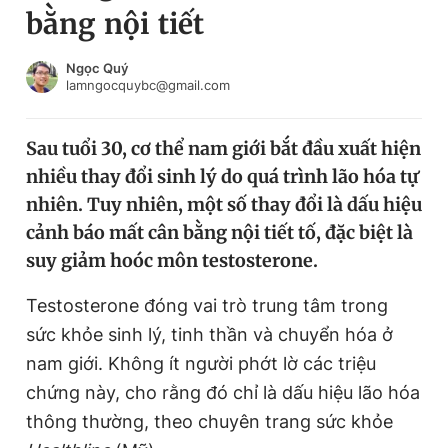
bằng nội tiết
Chuyên mục khác
Tin đã xem
Chào ngày mới
Tin 24h
Ngọc Quý
lamngocquybc@gmail.com
Đăng xuất
Tin thị trường
Tin 360
Sau tuổi 30, cơ thể nam giới bắt đầu xuất hiện
nhiều thay đổi sinh lý do quá trình lão hóa tự
Video
Magazine
nhiên. Tuy nhiên, một số thay đổi là dấu hiệu
cảnh báo mất cân bằng nội tiết tố, đặc biệt là
suy giảm hoóc môn testosterone.
Sản phẩm khác
Tiện ích
Testosterone đóng vai trò trung tâm trong
Bạn cần biết
sức khỏe sinh lý, tinh thần và chuyển hóa ở
nam giới. Không ít người phớt lờ các triệu
Thông tin tòa soạn
Liên hệ quảng cáo
chứng này, cho rằng đó chỉ là dấu hiệu lão hóa
thông thường, theo chuyên trang sức khỏe