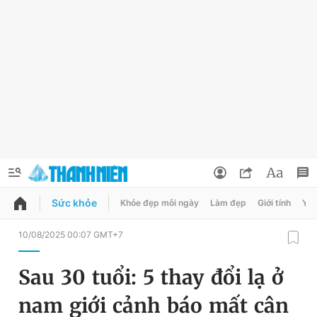
Sức khỏe
Khỏe đẹp mỗi ngày
Làm đẹp
Giới tính
Y t
QUẢNG CÁO
ĐẶT BÁO
10/08/2025 00:07 GMT+7
Thông tin tài khoản
Sau 30 tuổi: 5 thay đổi lạ ở
Đổi mật khẩu
Chuyên mục
nam giới cảnh báo mất cân
Tin đã lưu