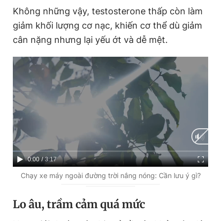
Không những vậy, testosterone thấp còn làm
giảm khối lượng cơ nạc, khiến cơ thể dù giảm
cân nặng nhưng lại yếu ớt và dễ mệt.
C
0:00
/
D
3:17
u
u
Chạy xe máy ngoài đường trời nắng nóng: Cần lưu ý gì?
r
r
Lo âu, trầm cảm quá mức
r
a
e
t