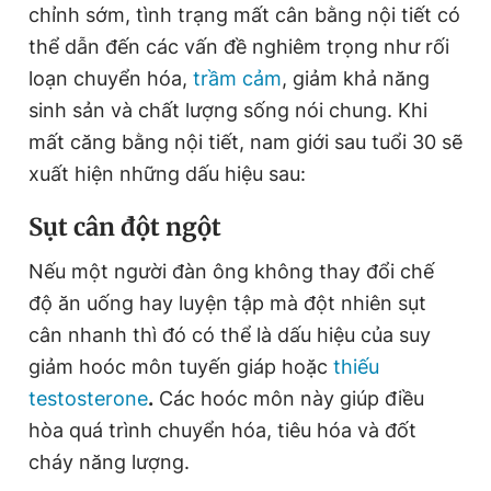
chỉnh sớm, tình trạng mất cân bằng nội tiết có
Giấy phép xuất bản số 110/GP - BTTTT cấp ngày 24.3.2020
© 2003-2026 Bản quyền thuộc về Báo Thanh Niên. Cấm sao
thể dẫn đến các vấn đề nghiêm trọng như rối
chép dưới mọi hình thức nếu không có sự chấp thuận bằng văn
loạn chuyển hóa,
trầm cảm
, giảm khả năng
bản. Phát triển bởi ePi Technologies, JSC.
sinh sản và chất lượng sống nói chung. Khi
mất căng bằng nội tiết, nam giới sau tuổi 30 sẽ
xuất hiện những dấu hiệu sau:
Sụt cân đột ngột
Nếu một người đàn ông không thay đổi chế
độ ăn uống hay luyện tập mà đột nhiên sụt
cân nhanh thì đó có thể là dấu hiệu của suy
giảm hoóc môn tuyến giáp hoặc
thiếu
testosterone
.
Các hoóc môn này giúp điều
hòa quá trình chuyển hóa, tiêu hóa và đốt
cháy năng lượng.