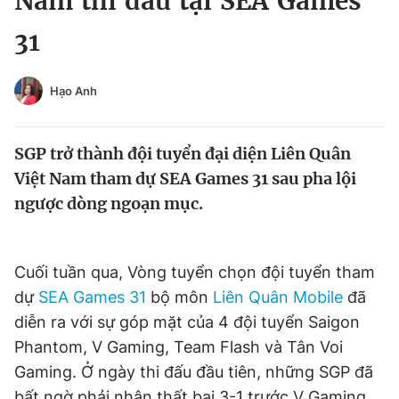
Nam thi đấu tại SEA Games
Chuyên mục khác
31
Tin đã xem
Chào ngày mới
Tin 24h
Đăng xuất
Hạo Anh
Tin thị trường
Tin 360
SGP trở thành đội tuyển đại diện Liên Quân
Video
Magazine
Việt Nam tham dự SEA Games 31 sau pha lội
ngược dòng ngoạn mục.
Sản phẩm khác
Tiện ích
Cuối tuần qua, Vòng tuyển chọn đội tuyển tham
Bạn cần biết
dự
SEA Games 31
bộ môn
Liên Quân Mobile
đã
diễn ra với sự góp mặt của 4 đội tuyển Saigon
Thông tin tòa soạn
Liên hệ quảng cáo
Phantom, V Gaming, Team Flash và Tân Voi
Gaming. Ở ngày thi đấu đầu tiên, những SGP đã
bất ngờ phải nhận thất bại 3-1 trước V Gaming.