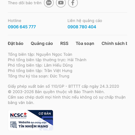
Theo dõi báo trên
Hotline
Liên hệ quảng cáo
0906 645 777
0908 780 404
Đặt báo
Quảng cáo
RSS
Tòa soạn
Chính sách bảo
Tổng biên tập: Nguyễn Ngọc Toàn
Phó tổng biên tập thường trực: Hải Thành
Phó tổng biên tập: Lâm Hiếu Dũng
Phó tổng biên tập: Trần Việt Hưng
Tổng thư ký tòa soạn: Đức Trung
Giấy phép xuất bản số 110/GP - BTTTT cấp ngày 24.3.2020
© 2003-2026 Bản quyền thuộc về Báo Thanh Niên.
Cấm sao chép dưới mọi hình thức nếu không có sự chấp thuận
bằng văn bản.