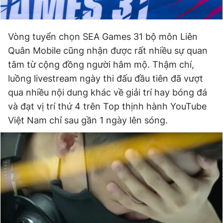
Giấy phép xuất bản số 110/GP - BTTTT cấp ngày 24.3.2020
© 2003-2026 Bản quyền thuộc về Báo Thanh Niên. Cấm sao
chép dưới mọi hình thức nếu không có sự chấp thuận bằng văn
Vòng tuyển chọn SEA Games 31 bộ môn Liên
bản. Phát triển bởi ePi Technologies, JSC.
Quân Mobile cũng nhận được rất nhiều sự quan
tâm từ cộng đồng người hâm mộ. Thậm chí,
luồng livestream ngày thi đấu đầu tiên đã vượt
qua nhiều nội dung khác về giải trí hay bóng đá
và đạt vị trí thứ 4 trên Top thịnh hành YouTube
Việt Nam chỉ sau gần 1 ngày lên sóng.