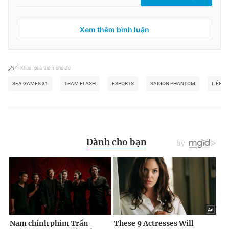
Xem thêm bình luận
Khám phá thêm chủ đề
SEA GAMES 31
TEAM FLASH
ESPORTS
SAIGON PHANTOM
LIÊN Q