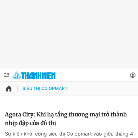
SIÊU THỊ CO.OPMART
QUẢNG CÁO
ĐẶT BÁO
Thông tin tài khoản
Agora City: Khi hạ tầng thương mại trở thành
nhịp đập của đô thị
Đổi mật khẩu
Chuyên mục
Sự kiện khởi công siêu thị Co.opmart vào giữa tháng 4
Tin đã lưu