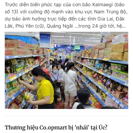
Trước diễn biến phức tạp của cơn bão Kalmaegi (bão
số 13) với cường độ mạnh vào khu vực Nam Trung Bộ,
dự báo ảnh hưởng trực tiếp đến các tỉnh Gia Lai, Đắk
Đọc Thanh Niên trên điện thoại
Lắk, Phú Yên (cũ), Quảng Ngãi …trong 24 giờ tới, hệ...
Theo dõi báo trên
Hotline
Liên hệ quảng cáo
0906 645 777
0908 780 404
Đặt báo
Quảng cáo
RSS
Tòa soạn
Chính sách bảo m
Tổng biên tập: Nguyễn Ngọc Toàn
Phó tổng biên tập thường trực: Hải Thành
Phó tổng biên tập: Lâm Hiếu Dũng
Phó tổng biên tập: Trần Việt Hưng
Thương hiệu Co.opmart bị 'nhái' tại Úc?
Tổng thư ký tòa soạn: Đức Trung