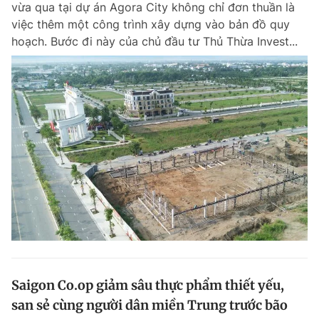
vừa qua tại dự án Agora City không chỉ đơn thuần là
Chuyên mục khác
việc thêm một công trình xây dựng vào bản đồ quy
Tin đã xem
hoạch. Bước đi này của chủ đầu tư Thủ Thừa Invest...
Chào ngày mới
Tin 24h
Đăng xuất
Tin thị trường
Tin 360
Video
Magazine
Sản phẩm khác
Tiện ích
Bạn cần biết
Thông tin tòa soạn
Liên hệ quảng cáo
Saigon Co.op giảm sâu thực phẩm thiết yếu,
san sẻ cùng người dân miền Trung trước bão