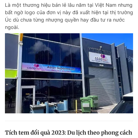
Là một thương hiệu bán lẻ lâu năm tại Việt Nam nhưng
Giấy phép xuất bản số 110/GP - BTTTT cấp ngày 24.3.2020
© 2003-2026 Bản quyền thuộc về Báo Thanh Niên. Cấm sao chép
bất ngờ logo của đơn vị này đã xuất hiện tại thị trường
dưới mọi hình thức nếu không có sự chấp thuận bằng văn bản.
Úc dù chưa từng nhượng quyền hay đầu tư ra nước
Phát triển bởi ePi Technologies, JSC.
ngoài.
Tích tem đổi quà 2023: Du lịch theo phong cách