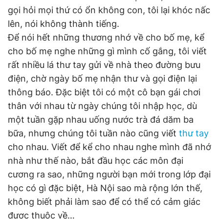
gọi hỏi mọi thứ có ổn không con, tôi lại khóc nấc
Giấy phép xuất bản số 110/GP - BTTTT cấp ngày 24.3.2020
© 2003-2026 Bản quyền thuộc về Báo Thanh Niên. Cấm sao
lên, nói không thành tiếng.
chép dưới mọi hình thức nếu không có sự chấp thuận bằng văn
bản. Phát triển bởi ePi Technologies, JSC.
Để nói hết những thương nhớ về cho bố mẹ, kể
cho bố mẹ nghe những gì mình cố gắng, tôi viết
rất nhiều lá thư tay gửi về nhà theo đường bưu
điện, chờ ngày bố mẹ nhận thư và gọi điện lại
thông báo. Đặc biệt tôi có một cô bạn gái chơi
thân với nhau từ ngày chúng tôi nhập học, dù
một tuần gặp nhau uống nước trà đá dăm ba
bữa, nhưng chúng tôi tuần nào cũng viết
thư tay
cho nhau. Viết để kể cho nhau nghe mình đã nhớ
nhà như thế nào, bắt đầu học các môn đại
cương ra sao, những người bạn mới trong lớp đại
học có gì đặc biệt, Hà Nội sao mà rộng lớn thế,
không biết phải làm sao để có thể có cảm giác
được thuộc về…