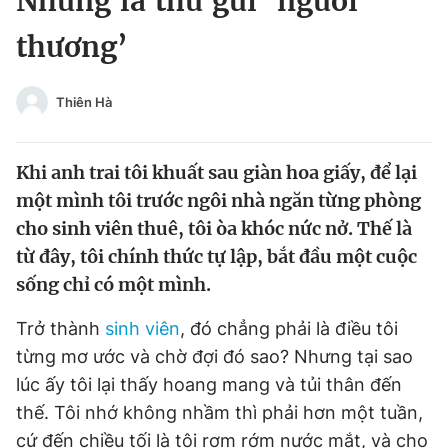
Những lá thư gửi ‘người
Chuyên mục khác
thương’
Tin đã xem
Chào ngày mới
Tin 24h
Đăng xuất
Thiên Hà
Tin thị trường
Tin 360
Khi anh trai tôi khuất sau giàn hoa giấy, để lại
Video
Magazine
một mình tôi trước ngôi nhà ngăn từng phòng
cho sinh viên thuê, tôi òa khóc nức nở. Thế là
từ đây, tôi chính thức tự lập, bắt đầu một cuộc
Sản phẩm khác
sống chỉ có một mình.
Tiện ích
Bạn cần biết
Trở thành
sinh viên
, đó chẳng phải là điều tôi
từng mơ ước và chờ đợi đó sao? Nhưng tại sao
Thông tin tòa soạn
Liên hệ quảng cáo
lúc ấy tôi lại thấy hoang mang và tủi thân đến
thế. Tôi nhớ không nhầm thì phải hơn một tuần,
cứ đến chiều tối là tôi rơm rớm nước mắt, và cho