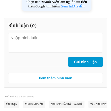
Chọn Báo
Thanh Niên
làm
nguồn ưu tiên
trên Google tìm kiếm.
Xem hướng dẫn.
Bình luận (
0
)
Gửi bình luận
Xem thêm bình luận
Khám phá thêm chủ đề
TÌNH BẠN
THỜI SINH VIÊN
SINH VIÊN LẦN ĐẦU XA NHÀ
TÂN SINH VIÊN