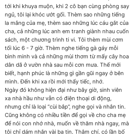
tới khi khuya muộn, khi 2 cô bạn cùng phòng say
ngủ, tôi lại khóc ướt gối. Thèm sao những tiếng
Đọc Thanh Niên trên điện thoại
la mắng của mẹ, thèm sao những lúc cáu gắt của
cha, cả những lúc anh em tranh giành nhau cuốn
sách, một chương trình ti vi. Tôi thèm mùi cơm
tối lúc 6 - 7 giờ. Thèm nghe tiếng gà gáy mỗi
bình minh và cả những mùi thơm từ mấy cây hoa
Theo dõi báo trên
dân dã ở vườn nhà sau mỗi cơn mưa. Thế mới
biết, hạnh phúc là những gì gần gũi ngay ở bên
Hotline
Liên hệ quảng cáo
0906 645 777
0908 780 404
mình. Đến khi xa rồi mới thấy tiếc, nhớ.
Ngày đó không hiện đại như bây giờ, sinh viên
Đặt báo
Quảng cáo
RSS
Tòa soạn
Chính sách bảo
xa nhà hầu như vẫn có điện thoại di động,
nhưng chỉ là loại “cùi bắp”, nghe gọi và nhắn tin.
Tổng biên tập: Nguyễn Ngọc Toàn
Phó tổng biên tập thường trực: Hải Thành
Cũng không có nhiều tiền để gọi về cho cha mẹ
Phó tổng biên tập: Lâm Hiếu Dũng
để nói con nhớ nhà, muốn về thăm nhà ngay, mà
Phó tổng biên tập: Trần Việt Hưng
Tổng thư ký tòa soạn: Đức Trung
tôi chỉ dám nhắn vài ba tin. Thậm chí, có lần bố