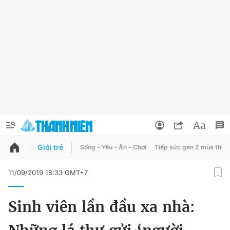
Giới trẻ
Sống - Yêu - Ăn - Chơi
Tiếp sức gen Z mùa thi
QUẢNG CÁO
ĐẶT BÁO
11/09/2019 18:33 GMT+7
Thông tin tài khoản
Sinh viên lần đầu xa nhà:
Đổi mật khẩu
Chuyên mục
Tin đã lưu