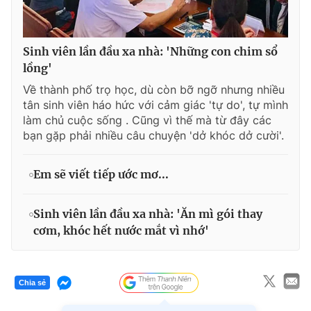
Sinh viên lần đầu xa nhà: 'Những con chim sổ
lồng'
Về thành phố trọ học, dù còn bỡ ngỡ nhưng nhiều
tân sinh viên háo hức với cảm giác 'tự do', tự mình
làm chủ cuộc sống . Cũng vì thế mà từ đây các
bạn gặp phải nhiều câu chuyện 'dở khóc dở cười'.
Em sẽ viết tiếp ước mơ...
Sinh viên lần đầu xa nhà: 'Ăn mì gói thay
cơm, khóc hết nước mắt vì nhớ'
Chia sẻ