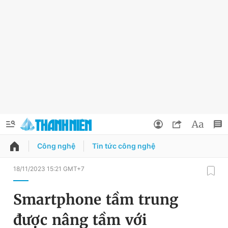
Công nghệ
Tin tức công nghệ
QUẢNG CÁO
ĐẶT BÁO
18/11/2023 15:21 GMT+7
Thông tin tài khoản
Smartphone tầm trung
Đổi mật khẩu
Chuyên mục
được nâng tầm với
Tin đã lưu