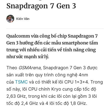
Snapdragon 7 Gen 3
Chuyên mục khác
Tin đã xem
Chào ngày mới
Tin 24h
Kiến Văn
Đăng xuất
Tin thị trường
Tin 360
Qualcomm vừa công bố chip Snapdragon 7
Gen 3 hướng đến các mẫu smartphone tầm
Video
Magazine
trung với nhiều cải tiến về tính năng cũng
như sức mạnh xử lý.
Sản phẩm khác
Theo
GSMArena
, Snapdragon 7 Gen 3 được
sản xuất trên quy trình công nghệ 4nm
Tiện ích
Bạn cần biết
của
TSMC
và có thiết kế lõi CPU 1+3+4. Trong
số này, lõi CPU chính Kryo cung cấp tốc độ
Thông tin tòa soạn
Liên hệ quảng cáo
2,63 GHz, trong khi các lõi còn lại gồm 3 lõi
tốc độ 2,4 GHz và 4 lõi tốc độ 1,8 GHz.