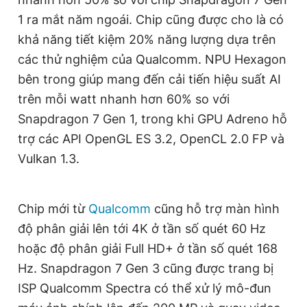
Giấy phép xuất bản số 110/GP - BTTTT cấp ngày 24.3.2020
1 ra mắt năm ngoái. Chip cũng được cho là có
© 2003-2026 Bản quyền thuộc về Báo Thanh Niên. Cấm sao
khả năng tiết kiệm 20% năng lượng dựa trên
chép dưới mọi hình thức nếu không có sự chấp thuận bằng văn
bản. Phát triển bởi ePi Technologies, JSC.
các thử nghiệm của Qualcomm. NPU Hexagon
bên trong giúp mang đến cải tiến hiệu suất AI
trên mỗi watt nhanh hơn 60% so với
Snapdragon 7 Gen 1, trong khi GPU Adreno hỗ
trợ các API OpenGL ES 3.2, OpenCL 2.0 FP và
Vulkan 1.3.
Chip mới từ
Qualcomm
cũng hỗ trợ màn hình
độ phân giải lên tới 4K ở tần số quét 60 Hz
hoặc độ phân giải Full HD+ ở tần số quét 168
Hz. Snapdragon 7 Gen 3 cũng được trang bị
ISP Qualcomm Spectra có thể xử lý mô-đun