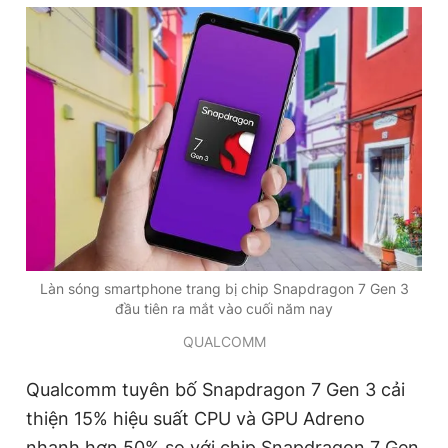
Đọc Thanh Niên trên điện thoại
Theo dõi báo trên
Hotline
Liên hệ quảng cáo
0906 645 777
0908 780 404
Làn sóng smartphone trang bị chip Snapdragon 7 Gen 3
đầu tiên ra mắt vào cuối năm nay
Đặt báo
Quảng cáo
RSS
Tòa soạn
Chính sách bảo
QUALCOMM
Tổng biên tập: Nguyễn Ngọc Toàn
Phó tổng biên tập thường trực: Hải Thành
Qualcomm tuyên bố Snapdragon 7 Gen 3 cải
Phó tổng biên tập: Lâm Hiếu Dũng
Phó tổng biên tập: Trần Việt Hưng
thiện 15% hiệu suất CPU và GPU Adreno
Tổng thư ký tòa soạn: Đức Trung
nhanh hơn 50% so với chip Snapdragon 7 Gen