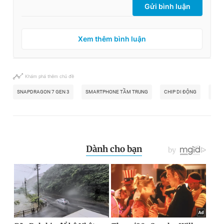
Gửi bình luận
Xem thêm bình luận
Khám phá thêm chủ đề
SNAPDRAGON 7 GEN 3
SMARTPHONE TẦM TRUNG
CHIP DI ĐỘNG
QUA