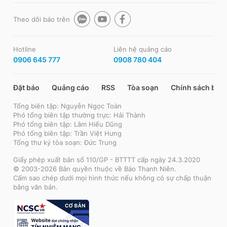
Theo dõi báo trên
Hotline
Liên hệ quảng cáo
0906 645 777
0908 780 404
Đặt báo
Quảng cáo
RSS
Tòa soạn
Chính sách bảo
Tổng biên tập: Nguyễn Ngọc Toàn
Phó tổng biên tập thường trực: Hải Thành
Phó tổng biên tập: Lâm Hiếu Dũng
Phó tổng biên tập: Trần Việt Hưng
Tổng thư ký tòa soạn: Đức Trung
Giấy phép xuất bản số 110/GP - BTTTT cấp ngày 24.3.2020
© 2003-2026 Bản quyền thuộc về Báo Thanh Niên.
Cấm sao chép dưới mọi hình thức nếu không có sự chấp thuận
bằng văn bản.