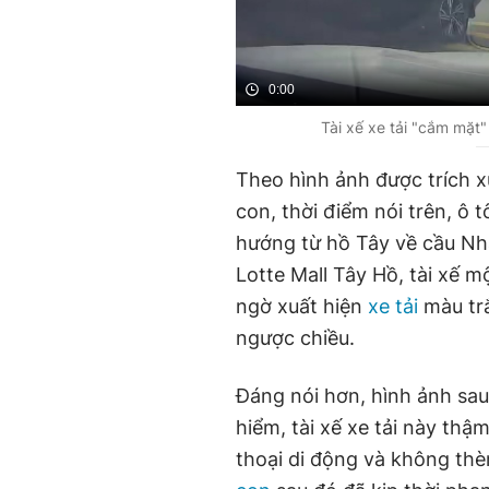
0:00
Tài xế xe tải "cắm mặt"
Theo hình ảnh được trích x
con, thời điểm nói trên, ô
hướng từ hồ Tây về cầu Nh
Lotte Mall Tây Hồ, tài xế m
ngờ xuất hiện
xe tải
màu trắ
ngược chiều.
Đáng nói hơn, hình ảnh sa
hiểm, tài xế xe tải này thậ
thoại di động và không thè