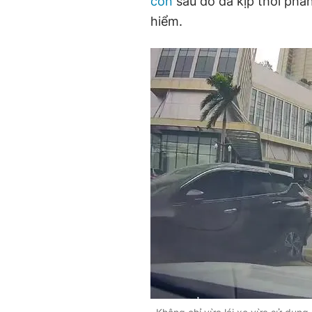
con
sau đó đã kịp thời pha
hiểm.