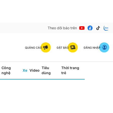
Theo dõi báo trên
QUẢNG CÁO
ĐẶT BÁO
ĐĂNG NHẬP
Công
Tiêu
Thời trang
Xe
Video
nghệ
dùng
trẻ