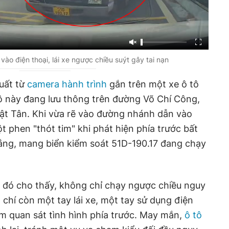
 vào điện thoại, lái xe ngược chiều suýt gây tai nạn
uất từ
camera hành trình
gắn trên một xe ô tô
 tô này đang lưu thông trên đường Võ Chí Công,
ật Tân. Khi vừa rẽ vào đường nhánh dẫn vào
ột phen "thót tim" khi phát hiện phía trước bất
ng, mang biển kiểm soát 51D-190.17 đang chạy
u đó cho thấy, không chỉ chạy ngược chiều nguy
m chí còn một tay lái xe, một tay sử dụng điện
m quan sát tình hình phía trước. May mắn,
ô tô