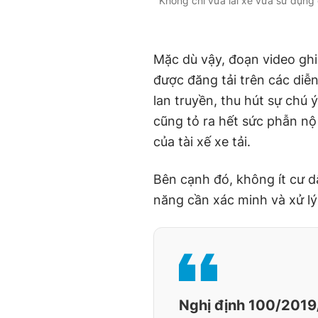
Không chỉ vừa lái xe vừa sử dụng đ
Mặc dù vậy, đoạn video ghi
được đăng tải trên các di
lan truyền, thu hút sự chú
cũng tỏ ra hết sức phẫn nộ t
của tài xế xe tải.
Bên cạnh đó, không ít cư 
năng cần xác minh và xử l
Nghị định 100/2019