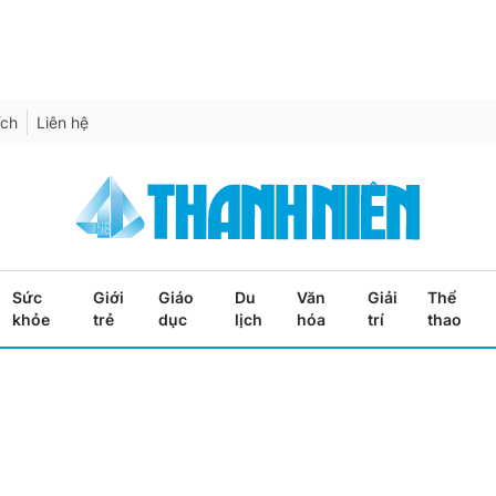
ích
Liên hệ
Sức
Giới
Giáo
Du
Văn
Giải
Thể
khỏe
trẻ
dục
lịch
hóa
trí
thao