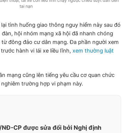
iện thoại, tài xế còn liều lĩnh chạy ngược chiều suýt dẫn đến
tai nạn
 lại tình huống giao thông nguy hiểm này sau đó
ễn đàn, hội nhóm mạng xã hội đã nhanh chóng
 ý từ đông đảo cư dân mạng. Đa phần người xem
rước hành vi lái xe liều lĩnh,
xem thường luật
dân mạng cũng lên tiếng yêu cầu cơ quan chức
ý nghiêm trường hợp vi phạm này.
/NĐ-CP được sửa đổi bởi Nghị định