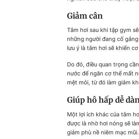
Giảm cân
Tắm hơi sau khi tập gym sẽ 
những người đang cố gắn
lưu ý là tắm hơi sẽ khiến c
Do đó, điều quan trọng cần
nước để ngăn cơ thể mất nư
mệt mỏi, từ đó làm giảm kh
Giúp hô hấp dễ dà
Một lợi ích khác của tắm hơ
được là nhờ hơi nóng sẽ l
giảm phù nề niêm mạc mũi.