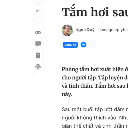
Tắm hơi sau
Ngọc Quý
- lamngocquyb
Chia sẻ
Phòng tắm hơi xuất hiện 
cho người tập. Tập luyện 
và tinh thần. Tắm hơi sau 
này.
Sau một buổi tập ướt đẫm m
người không thích vào. Nhưn
giãn thể chất và tinh thần r