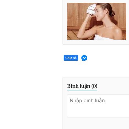
Chia sẻ
Bình luận (
0
)