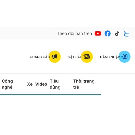
Theo dõi báo trên
QUẢNG CÁO
ĐẶT BÁO
ĐĂNG NHẬP
Công
Tiêu
Thời trang
Xe
Video
nghệ
dùng
trẻ