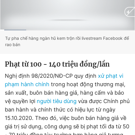
Đọc Thanh Niên trên điện thoại
Current
0:02
/
Duration
1:07
Tự pha chế hàng ngàn hũ kem trộn rồi livestream Facebook để
rao bán
Time
Theo dõi báo trên
Phạt từ 100 - 140 triệu đồng/lần
Nghị định 98/2020/NĐ-CP quy định
xử phạt vi
Hotline
Liên hệ quảng cáo
0906 645 777
0908 780 404
phạm hành chính
trong hoạt động thương mại,
sản xuất, buôn bán hàng giả, hàng cấm và bảo
Đặt báo
Quảng cáo
RSS
Tòa soạn
Chính sách bảo
vệ quyền lợi
người tiêu dùng
vừa được Chính phủ
ban hành và chính thức có hiệu lực từ ngày
Tổng biên tập: Nguyễn Ngọc Toàn
Phó tổng biên tập thường trực: Hải Thành
15.10.2020. Theo đó, việc buôn bán hàng giả về
Phó tổng biên tập: Lâm Hiếu Dũng
Phó tổng biên tập: Trần Việt Hưng
giá trị sử dụng, công dụng sẽ bị phạt tối đa từ 50
Tổng thư ký tòa soạn: Đức Trung
- 70 triệu đồng tùy trường hợp hàng giả tương