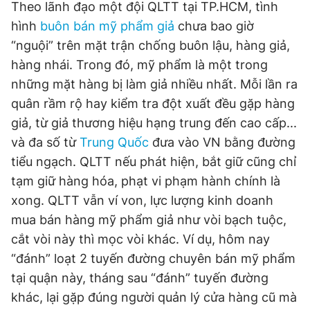
Theo lãnh đạo một đội QLTT tại TP.HCM, tình
hình
buôn bán mỹ phẩm giả
chưa bao giờ
“nguội” trên mặt trận chống buôn lậu, hàng giả,
hàng nhái. Trong đó, mỹ phẩm là một trong
những mặt hàng bị làm giả nhiều nhất. Mỗi lần ra
quân rầm rộ hay kiểm tra đột xuất đều gặp hàng
giả, từ giả thương hiệu hạng trung đến cao cấp...
và đa số từ
Trung Quốc
đưa vào VN bằng đường
tiểu ngạch. QLTT nếu phát hiện, bắt giữ cũng chỉ
tạm giữ hàng hóa, phạt vi phạm hành chính là
xong. QLTT vẫn ví von, lực lượng kinh doanh
mua bán hàng mỹ phẩm giả như vòi bạch tuộc,
cắt vòi này thì mọc vòi khác. Ví dụ, hôm nay
“đánh” loạt 2 tuyến đường chuyên bán mỹ phẩm
tại quận này, tháng sau “đánh” tuyến đường
khác, lại gặp đúng người quản lý cửa hàng cũ mà