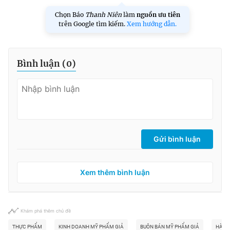
Chọn Báo
Thanh Niên
làm
nguồn ưu tiên
trên Google tìm kiếm.
Xem hướng dẫn.
Bình luận (
0
)
Gửi bình luận
Xem thêm bình luận
Khám phá thêm chủ đề
THỰC PHẨM
KINH DOANH MỸ PHẨM GIẢ
BUÔN BÁN MỸ PHẨM GIẢ
HÀNG