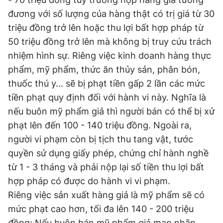
Giấy phép xuất bản số 110/GP - BTTTT cấp ngày 24.3.2020
đương với số lượng của hàng thật có trị giá từ 30
© 2003-2026 Bản quyền thuộc về Báo Thanh Niên. Cấm sao
triệu đồng trở lên hoặc thu lợi bất hợp pháp từ
chép dưới mọi hình thức nếu không có sự chấp thuận bằng văn
bản. Phát triển bởi ePi Technologies, JSC.
50 triệu đồng trở lên mà không bị truy cứu trách
nhiệm hình sự. Riêng việc kinh doanh hàng thực
phẩm, mỹ phẩm, thức ăn thủy sản, phân bón,
thuốc thú y... sẽ bị phạt tiền gấp 2 lần các mức
tiền phạt quy định đối với hành vi này. Nghĩa là
nếu buôn mỹ phẩm giả thì người bán có thể bị xử
phạt lên đến 100 - 140 triệu đồng. Ngoài ra,
người vi phạm còn bị tịch thu tang vật, tước
quyền sử dụng giấy phép, chứng chỉ hành nghề
từ 1 - 3 tháng và phải nộp lại số tiền thu lợi bất
hợp pháp có được do hành vi vi phạm.
Riêng việc sản xuất hàng giả là mỹ phẩm sẽ có
mức phạt cao hơn, tối đa lên 140 - 200 triệu
đồng; Nếu buôn bán mỹ phẩm giả mạo nhãn