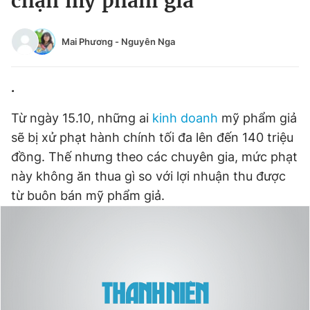
chặn mỹ phẩm giả
Chuyên mục khác
Tin đã xem
Mai Phương
-
Nguyên Nga
Chào ngày mới
Tin 24h
Đăng xuất
.
Tin thị trường
Tin 360
Từ ngày 15.10, những ai
kinh doanh
mỹ phẩm giả
Video
Magazine
sẽ bị xử phạt hành chính tối đa lên đến 140 triệu
đồng. Thế nhưng theo các chuyên gia, mức phạt
này không ăn thua gì so với lợi nhuận thu được
Sản phẩm khác
từ buôn bán mỹ phẩm giả.
Tiện ích
Bạn cần biết
Thông tin tòa soạn
Liên hệ quảng cáo