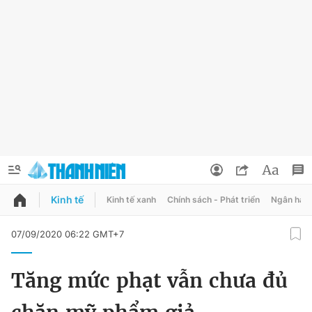
Kinh tế
Kinh tế xanh
Chính sách - Phát triển
Ngân hàn
QUẢNG CÁO
ĐẶT BÁO
07/09/2020 06:22 GMT+7
Thông tin tài khoản
Tăng mức phạt vẫn chưa đủ
Đổi mật khẩu
Chuyên mục
Tin đã lưu