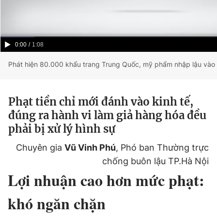
Current
0:00
/
Duration
1:08
Time
Phát hiện 80.000 khẩu trang Trung Quốc, mỹ phẩm nhập lậu vào 
Phạt tiền chỉ mới đánh vào kinh tế,
đúng ra hành vi làm giả hàng hóa đều
phải bị xử lý hình sự
Chuyên gia
Vũ Vinh Phú
, Phó ban Thường trực
chống buôn lậu TP.Hà Nội
Lợi nhuận cao hơn mức phạt:
khó ngăn chặn