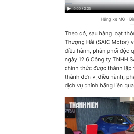
C
0:00
/
D
3:35
u
u
Hãng xe MG - Biể
r
r
Theo đó, sau hàng loạt thô
r
a
Thượng Hải (SAIC Motor) v
e
t
điều hành, phân phối độc q
n
i
ngày 12.6 Công ty TNHH S
t
o
chính thức được thành lập 
T
n
thành đơn vị điều hành, p
i
dịch vụ chính hãng liên qu
m
e