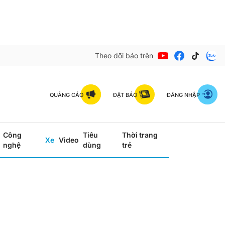
Theo dõi báo trên
QUẢNG CÁO
ĐẶT BÁO
ĐĂNG NHẬP
Công
Tiêu
Thời trang
Xe
Video
nghệ
dùng
trẻ