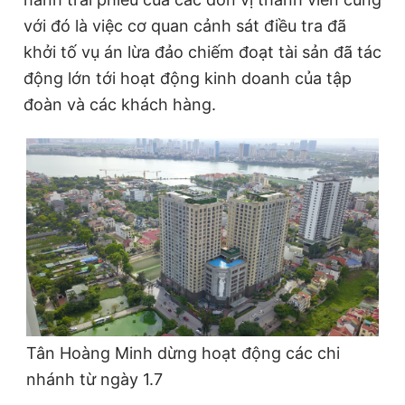
với đó là việc cơ quan cảnh sát điều tra đã
Đọc Thanh Niên trên điện thoại
khởi tố vụ án lừa đảo chiếm đoạt tài sản đã tác
động lớn tới hoạt động kinh doanh của tập
đoàn và các khách hàng.
Theo dõi báo trên
Hotline
Liên hệ quảng cáo
0906 645 777
0908 780 404
Đặt báo
Quảng cáo
RSS
Tòa soạn
Chính sách bảo
Tổng biên tập: Nguyễn Ngọc Toàn
Phó tổng biên tập thường trực: Hải Thành
Phó tổng biên tập: Lâm Hiếu Dũng
Tân Hoàng Minh dừng hoạt động các chi
Phó tổng biên tập: Trần Việt Hưng
Tổng thư ký tòa soạn: Đức Trung
nhánh từ ngày 1.7
Giấy phép xuất bản số 110/GP - BTTTT cấp ngày 24.3.2020