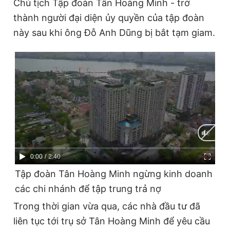
Chủ tịch Tập đoàn Tân Hoàng Minh - trở
thành người đại diện ủy quyền của tập đoàn
này sau khi ông Đỗ Anh Dũng bị bắt tạm giam.
Current
0:00
/
Duration
2:40
Tập đoàn Tân Hoàng Minh ngừng kinh doanh
Time
các chi nhánh để tập trung trả nợ
Trong thời gian vừa qua, các nhà đầu tư đã
liên tục tới trụ sở Tân Hoàng Minh để yêu cầu