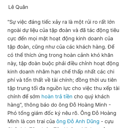
© 2003-2026 Bản quyền thuộc về Báo Thanh Niên. Cấm sao
Lê Quân
chép dưới mọi hình thức nếu không có sự chấp thuận bằng văn
bản. Phát triển bởi ePi Technologies, JSC.
"Sự việc đáng tiếc xảy ra là một rủi ro rất lớn
ngoài dự liệu của tập đoàn và đã tác động tiêu
cực đến mọi mặt hoạt động kinh doanh của
tập đoàn, cũng như của các khách hàng. Để
có thể thích ứng trong hoàn cảnh khó khăn
này, tập đoàn buộc phải điều chỉnh hoạt động
kinh doanh nhằm hạn chế thấp nhất các chi
phí và tổn thất về tài chính; đồng thời ưu tiên
tập trung tối đa nguồn lực cho việc thu xếp tài
chính để sớm
hoàn trả tiền
cho quý khách
hàng", thông báo do ông Đỗ Hoàng Minh -
Phó tổng giám đốc ký nêu rõ. Ông Đỗ Hoàng
Minh là con trai của
ông Đỗ Anh Dũng
- cựu