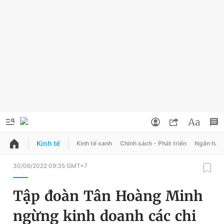
Kinh tế
Kinh tế xanh
Chính sách - Phát triển
Ngân hàn
QUẢNG CÁO
ĐẶT BÁO
30/06/2022 09:35 GMT+7
Thông tin tài khoản
Tập đoàn Tân Hoàng Minh
Đổi mật khẩu
Chuyên mục
ngừng kinh doanh các chi
Tin đã lưu