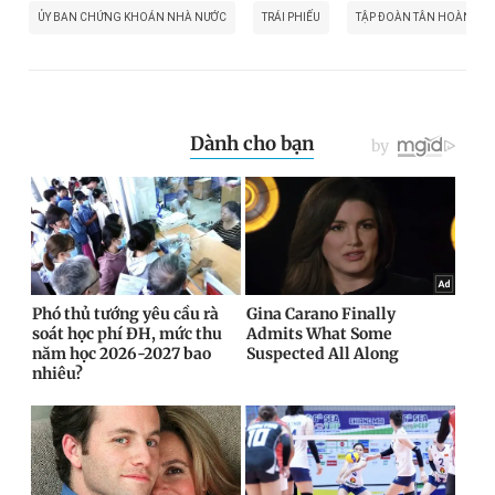
ỦY BAN CHỨNG KHOÁN NHÀ NƯỚC
TRÁI PHIẾU
TẬP ĐOÀN TÂN HOÀNG M