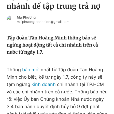
nhánh để tập trung trả nợ
Chuyên mục khác
Tin đã xem
Chào ngày mới
Tin 24h
Mai Phương
maiphuongthanhnien@gmail.com
Đăng xuất
Tin thị trường
Tin 360
Tập đoàn Tân Hoàng Minh thông báo sẽ
ngừng hoạt động tất cả chi nhánh trên cả
Video
Magazine
nước từ ngày 1.7.
Sản phẩm khác
Thông
báo mới
nhất từ Tập đoàn Tân Hoàng
Minh cho biết, kể từ ngày 1.7, công ty này sẽ
Tiện ích
Bạn cần biết
tạm ngừng
kinh doanh
chi nhánh tại TP.HCM
và các chi nhánh trên cả nước. Thông báo nêu
Thông tin tòa soạn
Liên hệ quảng cáo
rõ: việc Ủy ban Chứng khoán Nhà nước ngày
3.4 ban hành quyết định hủy bỏ 9 đợt phát
hành trái phiếu của các đơn vị thành viên cùng