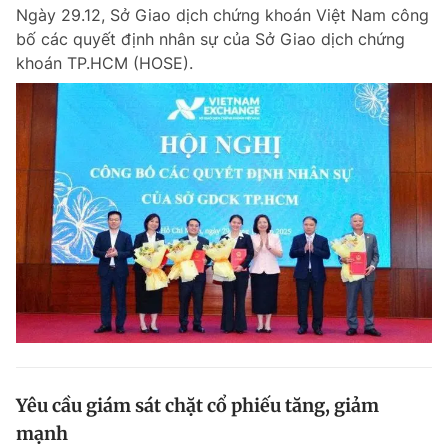
Ngày 29.12, Sở Giao dịch chứng khoán Việt Nam công
bố các quyết định nhân sự của Sở Giao dịch chứng
khoán TP.HCM (HOSE).
Đọc Thanh Niên trên điện thoại
Theo dõi báo trên
Hotline
Liên hệ quảng cáo
0906 645 777
0908 780 404
Đặt báo
Quảng cáo
RSS
Tòa soạn
Chính sách bảo m
Tổng biên tập: Nguyễn Ngọc Toàn
Phó tổng biên tập thường trực: Hải Thành
Phó tổng biên tập: Lâm Hiếu Dũng
Yêu cầu giám sát chặt cổ phiếu tăng, giảm
Phó tổng biên tập: Trần Việt Hưng
mạnh
Tổng thư ký tòa soạn: Đức Trung