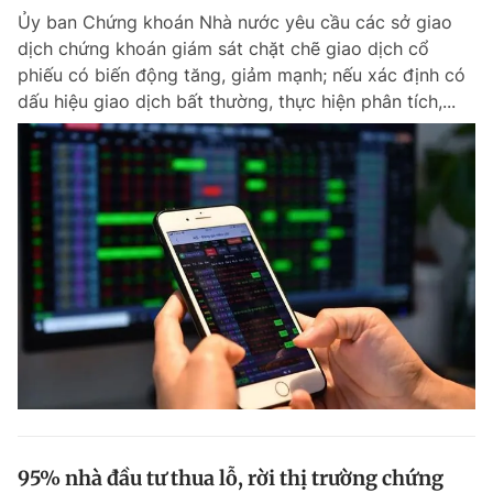
Ủy ban Chứng khoán Nhà nước yêu cầu các sở giao
Giấy phép xuất bản số 110/GP - BTTTT cấp ngày 24.3.2020
© 2003-2026 Bản quyền thuộc về Báo Thanh Niên. Cấm sao chép
dịch chứng khoán giám sát chặt chẽ giao dịch cổ
dưới mọi hình thức nếu không có sự chấp thuận bằng văn bản.
phiếu có biến động tăng, giảm mạnh; nếu xác định có
Phát triển bởi ePi Technologies, JSC.
dấu hiệu giao dịch bất thường, thực hiện phân tích,...
95% nhà đầu tư thua lỗ, rời thị trường chứng