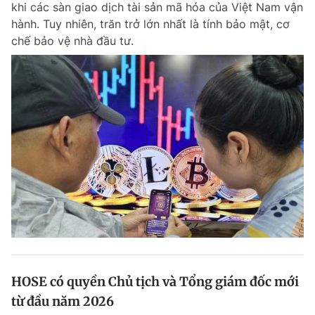
khi các sàn giao dịch tài sản mã hóa của Việt Nam vận
Chuyên mục khác
hành. Tuy nhiên, trăn trở lớn nhất là tính bảo mật, cơ
Tin đã xem
chế bảo vệ nhà đầu tư.
Chào ngày mới
Tin 24h
Đăng xuất
Tin thị trường
Tin 360
Video
Magazine
Sản phẩm khác
Tiện ích
Bạn cần biết
Thông tin tòa soạn
Liên hệ quảng cáo
HOSE có quyền Chủ tịch và Tổng giám đốc mới
từ đầu năm 2026