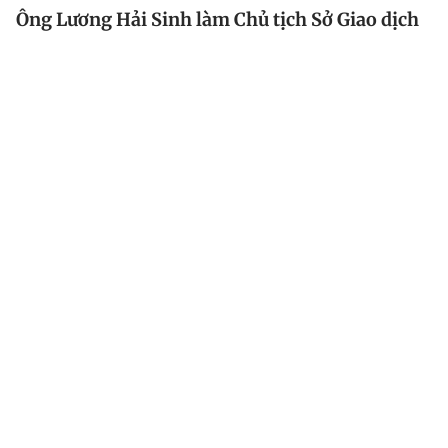
Ông Lương Hải Sinh làm Chủ tịch Sở Giao dịch
chứng khoán Việt Nam
Ông Lương Hải Sinh, Phó chủ tịch Ủy ban Chứng
khoán nhà nước (Bộ Tài chính), được điều động và bổ
nhiệm giữ chức Chủ tịch HĐTV Sở Giao dịch chứng
khoán Việt Nam.