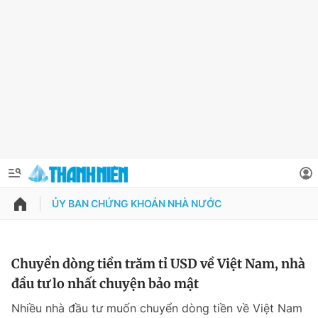
ỦY BAN CHỨNG KHOÁN NHÀ NƯỚC
QUẢNG CÁO
ĐẶT BÁO
Thông tin tài khoản
Chuyển dòng tiền trăm tỉ USD về Việt Nam, nhà
đầu tư lo nhất chuyện bảo mật
Đổi mật khẩu
Chuyên mục
Nhiều nhà đầu tư muốn chuyển dòng tiền về Việt Nam
Tin đã lưu