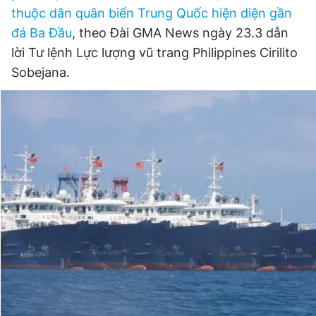
thuộc dân quân biển Trung Quốc hiện diện gần
Giấy phép xuất bản số 110/GP - BTTTT cấp ngày 24.3.2020
© 2003-2026 Bản quyền thuộc về Báo Thanh Niên. Cấm sao
đá Ba Đầu
, theo Đài GMA News ngày 23.3 dẫn
chép dưới mọi hình thức nếu không có sự chấp thuận bằng văn
lời Tư lệnh Lực lượng vũ trang Philippines Cirilito
bản. Phát triển bởi ePi Technologies, JSC.
Sobejana.