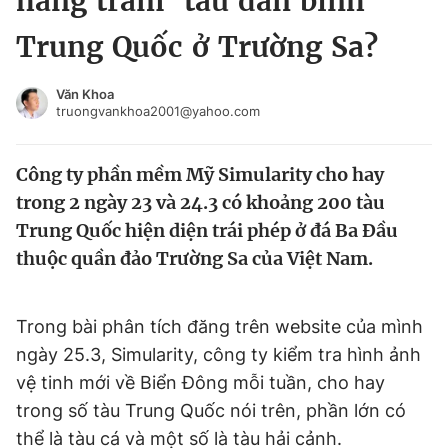
hàng trăm ‘tàu dân binh’
Chuyên mục khác
Trung Quốc ở Trường Sa?
Tin đã xem
Chào ngày mới
Tin 24h
Văn Khoa
Đăng xuất
truongvankhoa2001@yahoo.com
Tin thị trường
Tin 360
Công ty phần mềm Mỹ Simularity cho hay
Video
Magazine
trong 2 ngày 23 và 24.3 có khoảng 200 tàu
Trung Quốc hiện diện trái phép ở đá Ba Đầu
thuộc quần đảo Trường Sa của Việt Nam.
Sản phẩm khác
Tiện ích
Bạn cần biết
Trong bài phân tích đăng trên website của mình
ngày 25.3, Simularity, công ty kiểm tra hình ảnh
Thông tin tòa soạn
Liên hệ quảng cáo
vệ tinh mới về Biển Đông mỗi tuần, cho hay
trong số tàu Trung Quốc nói trên, phần lớn có
thể là tàu cá và một số là tàu hải cảnh.