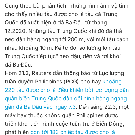
Cũng theo bài phân tích, những hình ảnh vệ tinh
cho thấy nhiều tàu được cho là tàu cá Trung
Đọc Thanh Niên trên điện thoại
Quốc đã xuất hiện ở đá Ba Đầu từ tháng
12.2020. Những tàu Trung Quốc khi đó đã thả
neo dàn hàng ngang tới 200 m, với mỗi tàu cách
nhau khoảng 10 m. Kể từ đó, số lượng lớn tàu
Trung Quốc tiếp tục" neo đậu, đến và rời khỏi”
Theo dõi báo trên
đá Ba Đầu.
Hôm 21.3, Reuters dẫn thông báo từ Lực lượng
Hotline
Liên hệ quảng cáo
tuần duyên Philippines (PCG) cho hay
khoảng
0906 645 777
0908 780 404
220 tàu được cho là điều khiển bởi lực lượng dân
quân biển Trung Quốc dàn đội hình hàng ngang
Đặt báo
Quảng cáo
RSS
Tòa soạn
Chính sách bảo
gần đá Ba Đầu vào ngày 7.3
. Đến sáng 22.3, một
Tổng biên tập: Nguyễn Ngọc Toàn
Phó tổng biên tập thường trực: Hải Thành
máy bay thuộc không quân Philippines được
Phó tổng biên tập: Lâm Hiếu Dũng
triển khai tiến hành cuộc tuần tra ở Biển Đông,
Phó tổng biên tập: Trần Việt Hưng
Tổng thư ký tòa soạn: Đức Trung
phát hiện
còn tới 183 chiếc tàu được cho là