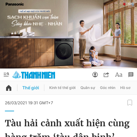
Thế giới
Kinh tế thế giới
Quân sự
Góc nhìn
Hồ sơ
QUẢNG CÁO
ĐẶT BÁO
26/03/2021 19:31 GMT+7
Thông tin tài khoản
Tàu hải cảnh xuất hiện cùng
Đổi mật khẩu
Chuyên mục
Tin đã lưu