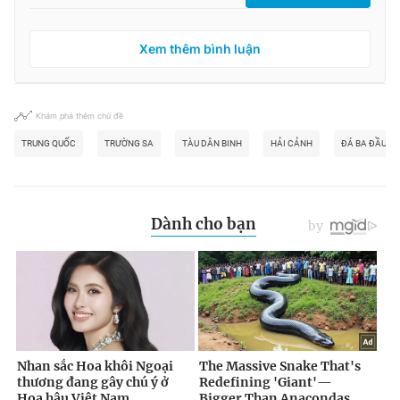
Xem thêm bình luận
Khám phá thêm chủ đề
TRUNG QUỐC
TRƯỜNG SA
TÀU DÂN BINH
HẢI CẢNH
ĐÁ BA ĐẦU