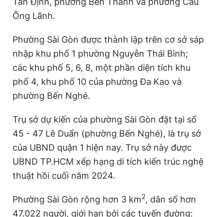
Tân Định, phường Bến Thành và phường Cầu
Ông Lãnh.
Đọc Thanh Niên trên điện thoại
Phường Sài Gòn được thành lập trên cơ sở sáp
nhập khu phố 1 phường Nguyễn Thái Bình;
các khu phố 5, 6, 8, một phần diện tích khu
phố 4, khu phố 10 của phường Đa Kao và
Theo dõi báo trên
phường Bến Nghé.
Trụ sở dự kiến của phường Sài Gòn đặt tại số
Hotline
Liên hệ quảng cáo
0906 645 777
0908 780 404
45 - 47 Lê Duẩn (phường Bến Nghé), là trụ sở
của UBND quận 1 hiện nay. Trụ sở này được
Đặt báo
Quảng cáo
RSS
Tòa soạn
Chính sách bảo
UBND TP.HCM xếp hạng di tích kiến trúc nghệ
thuật hồi cuối năm 2024.
Tổng biên tập: Nguyễn Ngọc Toàn
Phó tổng biên tập thường trực: Hải Thành
Phó tổng biên tập: Lâm Hiếu Dũng
2
Phường Sài Gòn rộng hơn 3 km
, dân số hơn
Phó tổng biên tập: Trần Việt Hưng
Tổng thư ký tòa soạn: Đức Trung
47.022 người, giới hạn bởi các tuyến đường: