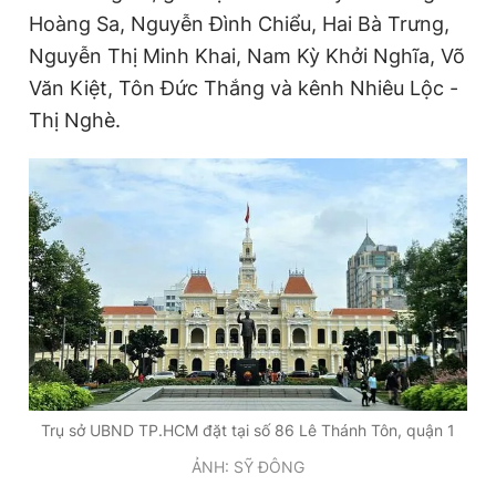
Hoàng Sa, Nguyễn Đình Chiểu, Hai Bà Trưng,
Giấy phép xuất bản số 110/GP - BTTTT cấp ngày 24.3.2020
© 2003-2026 Bản quyền thuộc về Báo Thanh Niên. Cấm sao
Nguyễn Thị Minh Khai, Nam Kỳ Khởi Nghĩa, Võ
chép dưới mọi hình thức nếu không có sự chấp thuận bằng văn
bản. Phát triển bởi ePi Technologies, JSC.
Văn Kiệt, Tôn Đức Thắng và kênh Nhiêu Lộc -
Thị Nghè.
Trụ sở UBND TP.HCM đặt tại số 86 Lê Thánh Tôn, quận 1
ẢNH: SỸ ĐÔNG