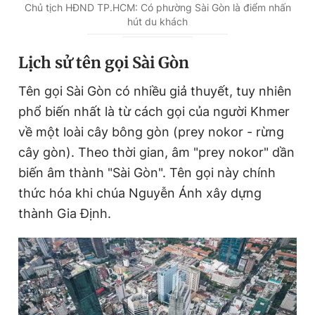
u
u
Chủ tịch HĐND TP.HCM: Có phường Sài Gòn là điểm nhấn
hút du khách
r
r
r
a
Lịch sử tên gọi Sài Gòn
e
t
Tên gọi Sài Gòn có nhiều giả thuyết, tuy nhiên
n
i
phổ biến nhất là từ cách gọi của người Khmer
t
o
về một loài cây bông gòn (prey nokor - rừng
T
n
cây gòn). Theo thời gian, âm "prey nokor" dần
i
biến âm thành "Sài Gòn". Tên gọi này chính
m
thức hóa khi chúa Nguyễn Ánh xây dựng
e
thành Gia Định.