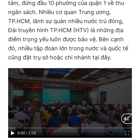
tâm, đứng đầu 10 phường của quận 1 về thu
ngân sách. Nhiều cơ quan Trung ương,
TP.HCM, lãnh sự quán nhiều nước trú đóng,
Đài truyền hình TP.HCM (HTV) là những địa
điểm trọng yếu luôn được bảo vệ. Bên cạnh
đó, nhiều tập đoàn lớn trong nước và quốc tế
cũng đặt trụ sở hoặc chi nhánh tại đây.
C
0:00
/
D
2:59