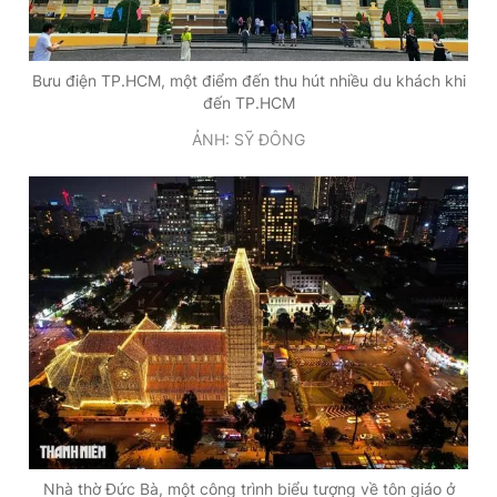
Bưu điện TP.HCM, một điểm đến thu hút nhiều du khách khi
đến TP.HCM
ẢNH: SỸ ĐÔNG
Nhà thờ Đức Bà, một công trình biểu tượng về tôn giáo ở