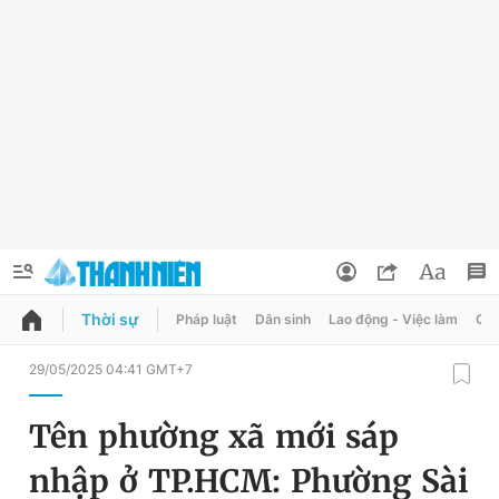
Thời sự
Pháp luật
Dân sinh
Lao động - Việc làm
Quy
QUẢNG CÁO
ĐẶT BÁO
29/05/2025 04:41 GMT+7
Thông tin tài khoản
Tên phường xã mới sáp
Đổi mật khẩu
Chuyên mục
nhập ở TP.HCM: Phường Sài
Tin đã lưu