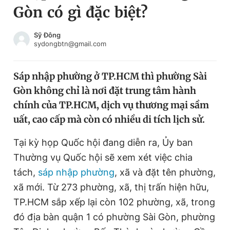
Gòn có gì đặc biệt?
Chuyên mục khác
Tin đã xem
Chào ngày mới
Tin 24h
Sỹ Đông
sydongbtn@gmail.com
Đăng xuất
Tin thị trường
Tin 360
Sáp nhập phường ở TP.HCM thì phường Sài
Gòn không chỉ là nơi đặt trung tâm hành
Video
Magazine
chính của TP.HCM, dịch vụ thương mại sầm
uất, cao cấp mà còn có nhiều di tích lịch sử.
Sản phẩm khác
Tại kỳ họp Quốc hội đang diễn ra, Ủy ban
Tiện ích
Bạn cần biết
Thường vụ Quốc hội sẽ xem xét việc chia
tách,
sáp nhập phường
, xã và đặt tên phường,
xã mới. Từ 273 phường, xã, thị trấn hiện hữu,
Thông tin tòa soạn
Liên hệ quảng cáo
TP.HCM sắp xếp lại còn 102 phường, xã, trong
đó địa bàn quận 1 có phường Sài Gòn, phường