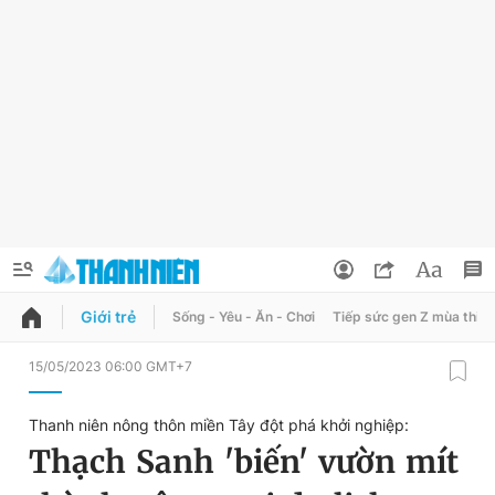
Giới trẻ
Sống - Yêu - Ăn - Chơi
Tiếp sức gen Z mùa thi
QUẢNG CÁO
ĐẶT BÁO
15/05/2023 06:00 GMT+7
Thông tin tài khoản
Thanh niên nông thôn miền Tây đột phá khởi nghiệp:
Đổi mật khẩu
Thạch Sanh 'biến' vườn mít
Chuyên mục
Tin đã lưu