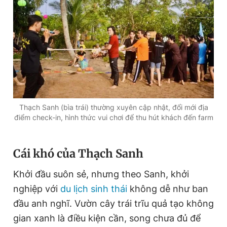
Thạch Sanh (bìa trái) thường xuyên cập nhật, đổi mới địa
điểm check-in, hình thức vui chơi để thu hút khách đến farm
C
ái khó của
T
hạch
S
anh
Khởi đầu suôn sẻ, nhưng theo Sanh, khởi
nghiệp với
du lịch sinh thái
không dễ như ban
đầu anh nghĩ. Vườn cây trái trĩu quả tạo không
gian xanh là điều kiện cần, song chưa đủ để