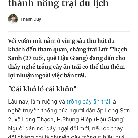
thành nông trại du lịch
Chuyên mục khác
Tin đã xem
Thanh Duy
Chào ngày mới
Tin 24h
Đăng xuất
Tin thị trường
Tin 360
Với vườn mít nằm ở vùng sâu thu hút du
khách đến tham quan, chàng trai Lưu Thạch
Sanh (27 tuổi, quê Hậu Giang) đang dần cho
Video
Magazine
thấy nghề trồng cây ăn trái có thể thu thêm
lợi nhuận ngoài việc bán trái.
Sản phẩm khác
"C
ái khó ló cái khôn"
Tiện ích
Bạn cần biết
Lâu nay, làm ruộng và
trồng cây ăn trái
là
nghề truyền thống của người dân ấp Long Sơn
Thông tin tòa soạn
Liên hệ quảng cáo
2, xã Long Thạch, H.Phụng Hiệp (Hậu Giang).
Người dân nơi đây ngại đổi mới, nếu có thay
đổi chăng chỉ là chuyển cây trồng ít hiệu quả