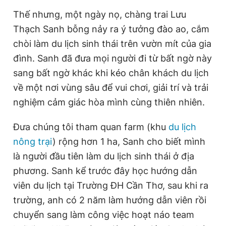
Giấy phép xuất bản số 110/GP - BTTTT cấp ngày 24.3.2020
Thế nhưng, một ngày nọ, chàng trai Lưu
© 2003-2026 Bản quyền thuộc về Báo Thanh Niên. Cấm sao
Thạch Sanh bỗng nảy ra ý tưởng đào ao, cắm
chép dưới mọi hình thức nếu không có sự chấp thuận bằng văn
bản. Phát triển bởi ePi Technologies, JSC.
chòi làm du lịch sinh thái trên vườn mít của gia
đình. Sanh đã đưa mọi người đi từ bất ngờ này
sang bất ngờ khác khi kéo chân khách du lịch
về một nơi vùng sâu để vui chơi, giải trí và trải
nghiệm cảm giác hòa mình cùng thiên nhiên.
Đưa chúng tôi tham quan farm (khu
du lịch
nông trại
) rộng hơn 1 ha, Sanh cho biết mình
là người đầu tiên làm du lịch sinh thái ở địa
phương. Sanh kể trước đây học hướng dẫn
viên du lịch tại Trường ĐH Cần Thơ, sau khi ra
trường, anh có 2 năm làm hướng dẫn viên rồi
chuyển sang làm công việc hoạt náo team