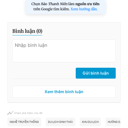
Chọn Báo
Thanh Niên
làm
nguồn ưu tiên
trên Google tìm kiếm.
Xem hướng dẫn.
Bình luận (
0
)
Gửi bình luận
Xem thêm bình luận
Khám phá thêm chủ đề
NGHỀ TRUYỀN THỐNG
DU LỊCH SINH THÁI
KHU DU LỊCH
HƯỚNG DẪN VI